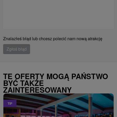
Znalazłeś błąd lub chcesz polecić nam nową atrakcję
Zgłoś błąd
TE OFERTY MOGĄ PAŃSTWO
BYĆ TAKŻE
ZAINTERESOWANY
TIP