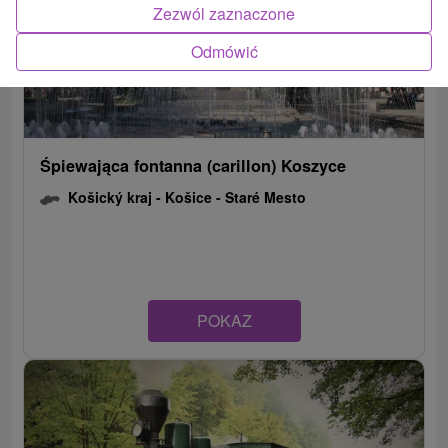
Zezwól zaznaczone
Odmówić
Śpiewająca fontanna (carillon) Koszyce
Košický kraj -
Košice - Staré Mesto
POKAZ