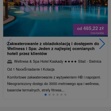
485,22
zł
od
/noc/osoba
Zakwaterowanie z obiadokolacją i dostępem do
Wellness i Spa: Jeden z najlepiej ocenianych
hoteli przez klientów
Wellness & Spa Hotel Kaskady
★
★
★
★
Sliač - Sielnica
Od 1 Noce
Śniadanie I Kolacja
Komfortowe zakwaterowanie z wyżywieniem HB i napojami.
Nieograniczony dostęp do 3000-metrowego spa i wellness,
basenów termalnych, strefy fitness...