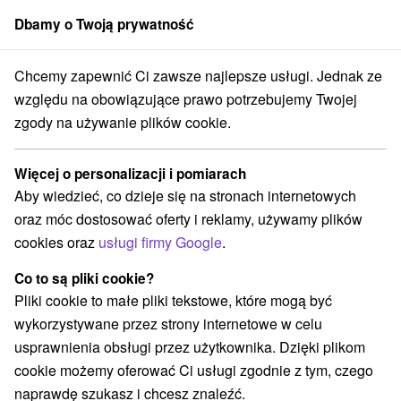
Dbamy o Twoją prywatność
członek grupy
Sorger
Chcemy zapewnić Ci zawsze najlepsze usługi. Jednak ze
Atrakcje na Słowacji
Zabytki techniki
Slanské vrchy
względu na obowiązujące prawo potrzebujemy Twojej
zgody na używanie plików cookie.
Zabytki techniki Slanské vrchy
Więcej o personalizacji i pomiarach
Kategorie
Aby wiedzieć, co dzieje się na stronach internetowych
oraz móc dostosować oferty i reklamy, używamy plików
Wszystkie kategorie
Planetarium i obserwatorium
(2)
cookies oraz
usługi firmy Google
.
Szlaki winne
Pola golfowe
Źródła
(1)
(1)
(1)
Ośrodek narciarski
Obiekty architektoniczne
(1)
(2)
Co to są pliki cookie?
Miejsca sakralne
Zamki
Chaty górskie
(3)
(5)
(1)
Pliki cookie to małe pliki tekstowe, które mogą być
Teatry
Skanseny
Sporty
(3)
(4)
(3)
wykorzystywane przez strony internetowe w celu
Zamki, pałace, ruiny
(9)
usprawnienia obsługi przez użytkownika. Dzięki plikom
Wieże obserwacyjne i chodniki
(5)
cookie możemy oferować Ci usługi zgodnie z tym, czego
Areny laserowe i paintball
(2)
naprawdę szukasz i chcesz znaleźć.