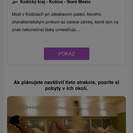
Košický kraj -
Košice - Staré Mesto
Most v Košiciach pri Jakabavom paláci, ktorého
charakteristickým prvkom sú visiace zámky, ktoré tam na
znak nekonečnej lásky umiestňujú...
POKAZ
Ak plánujete navštíviť tieto atrakcie, pozrite si
pobyty v ich okolí.