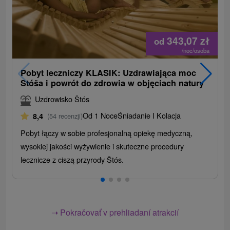
343,07
zł
od
/noc/osoba
Pobyt leczniczy KLASIK: Uzdrawiająca moc
Stóša i powrót do zdrowia w objęciach natury
Uzdrowisko Štós
Od 1 Noce
Śniadanie I Kolacja
8,4
(54 recenzji)
Pobyt łączy w sobie profesjonalną opiekę medyczną,
wysokiej jakości wyżywienie i skuteczne procedury
lecznicze z ciszą przyrody Štós.
➝ Pokračovať v prehliadaní atrakcií