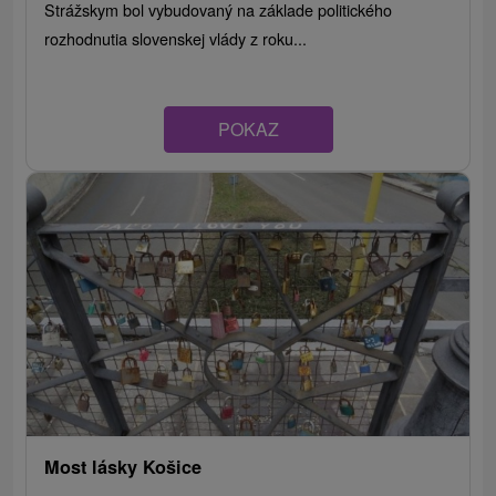
Strážskym bol vybudovaný na základe politického
rozhodnutia slovenskej vlády z roku...
POKAZ
Most lásky Košice