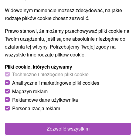
Ośrodki i miasteczka dziecięce
(3)
W dowolnym momencie możesz zdecydować, na jakie
Jeziora, jeziora, zbiorniki wodne
(4)
rodzaje plików cookie chcesz zezwolić.
Aquaparki, baseny
Kościoły drewniane
(1)
(1)
Pomniki
Zabytki techniki
Atrakcje dla dzieci
(1)
(6)
(16)
Prawo stanowi, że możemy przechowywać pliki cookie na
Tarcze
Escaperoom
Ogrody botaniczne
(2)
(5)
(2)
Twoim urządzeniu, jeśli są one absolutnie niezbędne do
Ogrody zoologiczne i fermy zwierząt
(3)
działania tej witryny. Potrzebujemy Twojej zgody na
Muzea i galerie
Atrakcje turystyczne
(9)
(8)
wszystkie inne rodzaje plików cookie.
Atrakcje z adrenaliną
Kolejki linowe
(4)
(2)
Tory bobslejowe
Jaskinie
(1)
(1)
Pliki cookie, których używamy
Techniczne i niezbędne pliki cookie
Analityczne i marketingowe pliki cookies
Wsie i miasta
Magazyn reklam
Košice - Staré Mesto
(2)
Moldava nad Bodvou
(1)
Reklamowe dane użytkownika
Personalizacja reklam
Zezwolić wszystkim