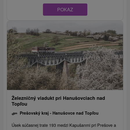
POKAZ
Železničný viadukt pri Hanušovciach nad
Topľou
Prešovský kraj -
Hanušovce nad Topľou
Úsek súčasnej trate 193 medzi Kapušanmi pri Prešove a