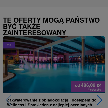
TE OFERTY MOGĄ PAŃSTWO
BYĆ TAKŻE
ZAINTERESOWANY
TIP
486,09
zł
od
/noc/osoba
Zakwaterowanie z obiadokolacją i dostępem do
Wellness i Spa: Jeden z najlepiej ocenianych