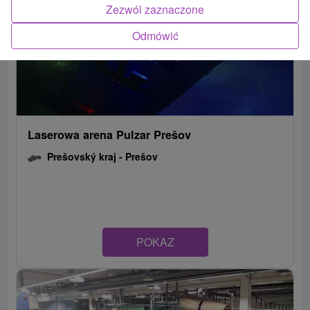
Zezwól zaznaczone
Odmówić
Laserowa arena Pulzar Prešov
Prešovský kraj -
Prešov
POKAZ