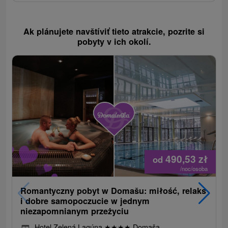
Ak plánujete navštíviť tieto atrakcie, pozrite si
pobyty v ich okolí.
490,53
zł
od
/noc/osoba
Romantyczny pobyt w Domašu: miłość, relaks
i dobre samopoczucie w jednym
niezapomnianym przeżyciu
Hotel Zelená Lagúna
★
★
★
★
Domaša