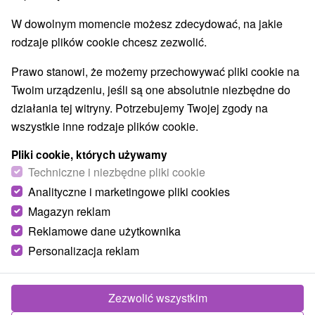
Areny laserowe i paintball
(2)
W dowolnym momencie możesz zdecydować, na jakie
Ośrodki i miasteczka dziecięce
(3)
rodzaje plików cookie chcesz zezwolić.
Jeziora, jeziora, zbiorniki wodne
(4)
Aquaparki, baseny
Kościoły drewniane
(1)
(1)
Prawo stanowi, że możemy przechowywać pliki cookie na
Pomniki
Zabytki techniki
Atrakcje dla dzieci
(1)
(6)
(16)
Twoim urządzeniu, jeśli są one absolutnie niezbędne do
Tarcze
Escaperoom
Ogrody botaniczne
(2)
(5)
(2)
działania tej witryny. Potrzebujemy Twojej zgody na
Ogrody zoologiczne i fermy zwierząt
(3)
wszystkie inne rodzaje plików cookie.
Muzea i galerie
Atrakcje turystyczne
(9)
(8)
Pliki cookie, których używamy
Atrakcje z adrenaliną
Kolejki linowe
(4)
(2)
Techniczne i niezbędne pliki cookie
Tory bobslejowe
Jaskinie
(1)
(1)
Analityczne i marketingowe pliki cookies
Magazyn reklam
Wsie i miasta
Reklamowe dane użytkownika
Prešov
(1)
Košice
(1)
Personalizacja reklam
Zezwolić wszystkim