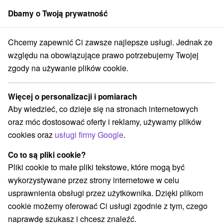
Dbamy o Twoją prywatność
członek grupy
Sorger
Chcemy zapewnić Ci zawsze najlepsze usługi. Jednak ze
Atrakcje na Słowacji
Areny laserowe i paintball
Slanské vrchy
względu na obowiązujące prawo potrzebujemy Twojej
zgody na używanie plików cookie.
Areny laserowe i paintball Slanské
vrchy
Więcej o personalizacji i pomiarach
Aby wiedzieć, co dzieje się na stronach internetowych
Kategorie
oraz móc dostosować oferty i reklamy, używamy plików
cookies oraz
usługi firmy Google
.
Wszystkie kategorie
Planetarium i obserwatorium
(2)
Szlaki winne
Pola golfowe
Źródła
(1)
(1)
(1)
Co to są pliki cookie?
Ośrodek narciarski
Obiekty architektoniczne
(1)
(2)
Pliki cookie to małe pliki tekstowe, które mogą być
Miejsca sakralne
Zamki
Chaty górskie
(3)
(5)
(1)
wykorzystywane przez strony internetowe w celu
Teatry
Skanseny
Sporty
(3)
(4)
(3)
usprawnienia obsługi przez użytkownika. Dzięki plikom
Zamki, pałace, ruiny
(9)
cookie możemy oferować Ci usługi zgodnie z tym, czego
Wieże obserwacyjne i chodniki
(5)
naprawdę szukasz i chcesz znaleźć.