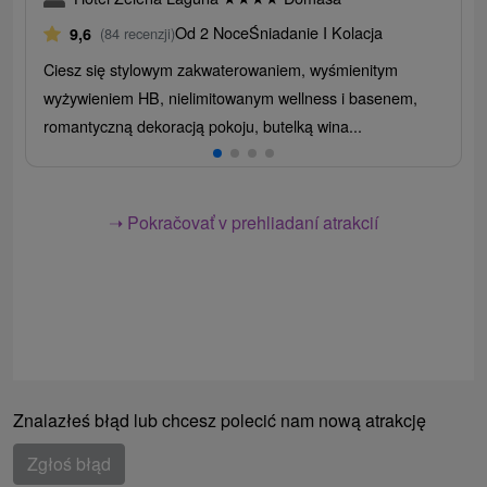
Od 2 Noce
Śniadanie I Kolacja
9,6
(84 recenzji)
Ciesz się stylowym zakwaterowaniem, wyśmienitym
wyżywieniem HB, nielimitowanym wellness i basenem,
romantyczną dekoracją pokoju, butelką wina...
➝ Pokračovať v prehliadaní atrakcií
Znalazłeś błąd lub chcesz polecić nam nową atrakcję
Zgłoś błąd