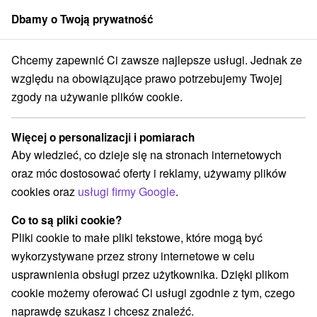
Dbamy o Twoją prywatność
członek grupy
Sorger
Chcemy zapewnić Ci zawsze najlepsze usługi. Jednak ze
Atrakcje na Słowacji
Túry a turistické chodníky
Čertovica
względu na obowiązujące prawo potrzebujemy Twojej
zgody na używanie plików cookie.
Túry a turistické chodníky
Čertovica
Więcej o personalizacji i pomiarach
Aby wiedzieć, co dzieje się na stronach internetowych
Kategorie
oraz móc dostosować oferty i reklamy, używamy plików
cookies oraz
usługi firmy Google
.
Wszystkie kategorie
Jaskinie
(1)
Atrakcje z adrenaliną
Atrakcje dla dzieci
(1)
(1)
Co to są pliki cookie?
Sporty
Chaty górskie
Ośrodek narciarski
(1)
(1)
(2)
Pliki cookie to małe pliki tekstowe, które mogą być
Túry a turistické chodníky
(2)
wykorzystywane przez strony internetowe w celu
usprawnienia obsługi przez użytkownika. Dzięki plikom
cookie możemy oferować Ci usługi zgodnie z tym, czego
Wsie i miasta
naprawdę szukasz i chcesz znaleźć.