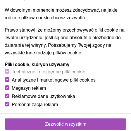
Nižná Boca
(1)
Mýto pod Ďumbierom
(1)
W dowolnym momencie możesz zdecydować, na jakie
rodzaje plików cookie chcesz zezwolić.
Prawo stanowi, że możemy przechowywać pliki cookie na
Twoim urządzeniu, jeśli są one absolutnie niezbędne do
działania tej witryny. Potrzebujemy Twojej zgody na
wszystkie inne rodzaje plików cookie.
Pliki cookie, których używamy
Techniczne i niezbędne pliki cookie
Analityczne i marketingowe pliki cookies
Magazyn reklam
Bike Park Mýto Pod Ďumbierom
Reklamowe dane użytkownika
Banskobystrický kraj -
Mýto pod Ďumbierom
Personalizacja reklam
Ośrodek narciarski w Mýto pod Ďumbierom w sezonie
letnim pełni również funkcję Bike Parku. W parku
Zezwolić wszystkim
znajduje się kilka tras zjazdowych o...