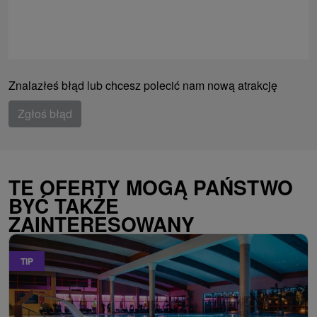
Znalazłeś błąd lub chcesz polecić nam nową atrakcję
Zgłoś błąd
TE OFERTY MOGĄ PAŃSTWO
BYĆ TAKŻE
ZAINTERESOWANY
TIP