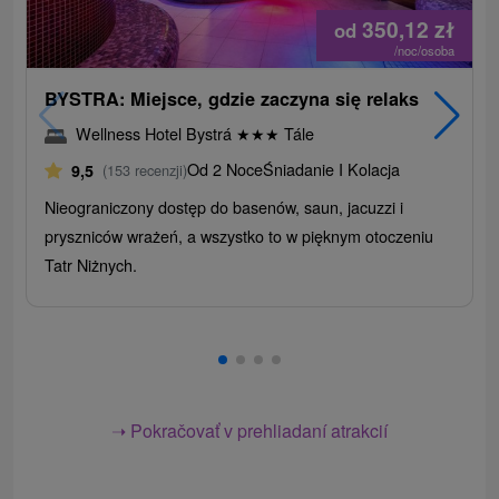
350,12
zł
od
/noc/osoba
BYSTRA: Miejsce, gdzie zaczyna się relaks
Wellness Hotel Bystrá
★
★
★
Tále
Od 2 Noce
Śniadanie I Kolacja
9,5
(153 recenzji)
Nieograniczony dostęp do basenów, saun, jacuzzi i
pryszniców wrażeń, a wszystko to w pięknym otoczeniu
Tatr Niżnych.
➝ Pokračovať v prehliadaní atrakcií