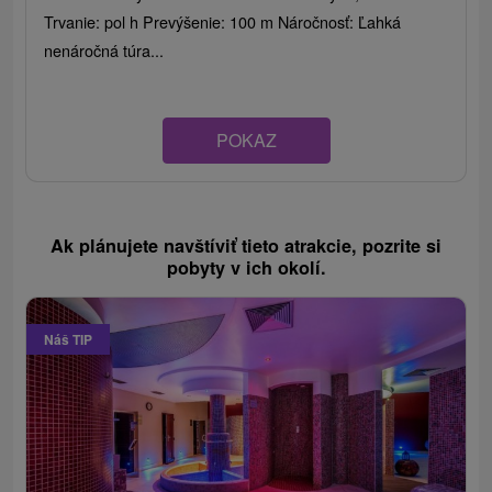
Trvanie: pol h Prevýšenie: 100 m Náročnosť: Ľahká
nenáročná túra...
POKAZ
Ak plánujete navštíviť tieto atrakcie, pozrite si
pobyty v ich okolí.
Náš TIP