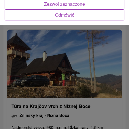
Zezwól zaznaczone
Odmówić
POKAZ
Túra na Krajčov vrch z Nižnej Boce
Žilinský kraj -
Nižná Boca
Nadmorská výška: 980 m.n.m. Dĺžka trasy: 1,5 km