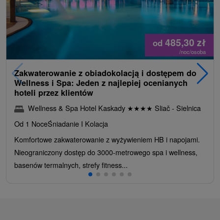
485,30
zł
od
/noc/osoba
Zakwaterowanie z obiadokolacją i dostępem do
Wellness i Spa: Jeden z najlepiej ocenianych
hoteli przez klientów
Wellness & Spa Hotel Kaskady
★
★
★
★
Sliač - Sielnica
Od 1 Noce
Śniadanie I Kolacja
Komfortowe zakwaterowanie z wyżywieniem HB i napojami.
Nieograniczony dostęp do 3000-metrowego spa i wellness,
basenów termalnych, strefy fitness...