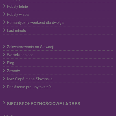
Pobyty letnie
Pobyty w spa
Romantyczny weekend dla dwojga
Last minute
Zakwaterowanie na Słowacji
Wdzięki kobiece
Blog
Zawody
Kvíz Slepá mapa Slovenska
Prihlásenie pre ubytovateľa
SIECI SPOŁECZNOŚCIOWE I ADRES