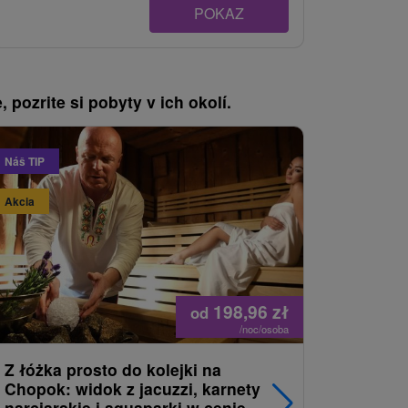
POKAZ
, pozrite si pobyty v ich okolí.
Náš TIP
Akcia
Akcia
198,96
zł
od
/noc/osoba
Z łóżka prosto do kolejki na
Noc pełn
Chopok: widok z jacuzzi, karnety
Chopoka:
narciarskie i aquaparki w cenie
Prosecco,