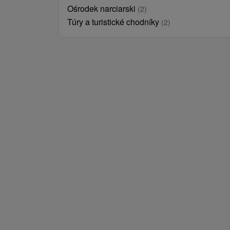
Ośrodek narciarski
(2)
Túry a turistické chodníky
(2)