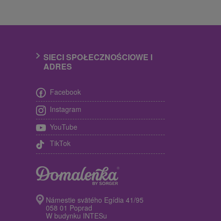
SIECI SPOŁECZNOŚCIOWE I
ADRES
Facebook
Instagram
YouTube
TikTok
Námestie svätého Egídia 41/95
058 01 Poprad
W budynku INTESu