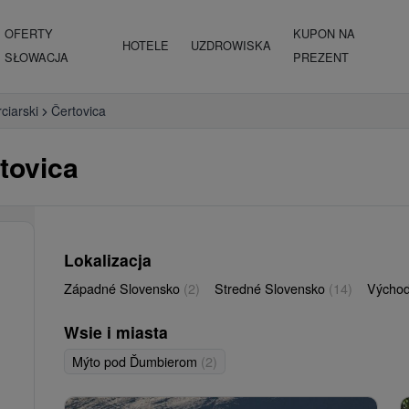
OFERTY
KUPON NA
HOTELE
UZDROWISKA
SŁOWACJA
PREZENT
ciarski
Čertovica
tovica
Lokalizacja
Západné Slovensko
(2)
Stredné Slovensko
(14)
Východ
Wsie i miasta
Mýto pod Ďumbierom
(2)