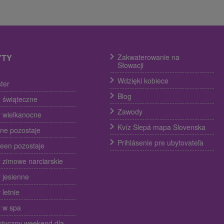
YTY
Zakwaterowanie na
Słowacji
Wdzięki kobiece
ter
Blog
 świąteczne
Zawody
 wielkanocne
Kvíz Slepá mapa Slovenska
ine pozostaje
Prihlásenie pre ubytovateľa
een pozostaje
 zimowe narciarskie
 jesienne
 letnie
 w spa
tyczny weekend dla