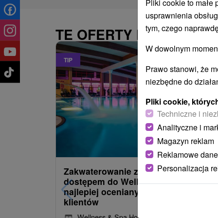
Pliki cookie to małe
usprawnienia obsług
tym, czego naprawdę
TE OFERTY MOGĄ PAŃ
W dowolnym momencie
TIP
Prawo stanowi, że m
niezbędne do działan
Pliki cookie, któr
Techniczne i niez
Analityczne i mar
486,09
z
od
Magazyn reklam
/noc/oso
Reklamowe dane
Personalizacja r
Zakwaterowanie z obiadokolacją i
dostępem do Wellness i Spa: Jeden 
najlepiej ocenianych hoteli przez
klientów
Wellness & Spa Hotel Kaskady
★
★
★
★
Sliač