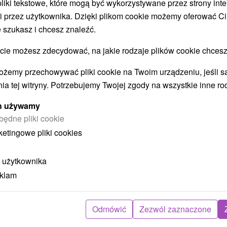
 pliki tekstowe, które mogą być wykorzystywane przez strony int
i przez użytkownika. Dzięki plikom cookie możemy oferować Ci
 szukasz i chcesz znaleźć.
STWO BYĆ TAKŻE ZAINTERESO
 możesz zdecydować, na jakie rodzaje plików cookie chcesz
ożemy przechowywać pliki cookie na Twoim urządzeniu, jeśli s
ia tej witryny. Potrzebujemy Twojej zgody na wszystkie inne ro
ych używamy
będne pliki cookie
ketingowe pliki cookies
ł
405,43
zł
od
ba
/noc/osoba
 użytkownika
eklam
Intensywny pobyt MINI RELAX:
z
Szybka i skuteczna ucieczka od
stresu
Odmówić
Zezwól zaznaczone
Hotel Flóra
★
★
★
Trenczańskie Teplice
O