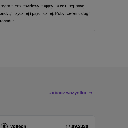
rogram postcovidowy mający na celu poprawę
Od 2 Noce
A
ondycji fizycznej i psychicznej. Pobyt pełen usług i
Ciesz się z
rocedur.
wrażeń poby
atrakcje wod
zobacz wszystko
Vojtech
17.09.2020