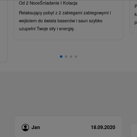
Od 2 Noce
Śniadanie I Kolacja
P
Relaksujący pobyt z 2 zabiegami zabiegowymi i
k
wejściem do świata basenów i saun szybko
p
uzupełni Twoje siły i energię.
Jan
18.09.2020