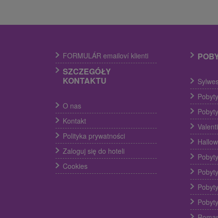
FORMULÁR emailoví klienti
POB
SZCZEGÓŁY
KONTAKTU
Sylwes
Pobyty
O nas
Pobyty
Kontakt
Valent
Polityka prywatności
Hallow
Zaloguj się do hoteli
Pobyty
Cookies
Pobyty
Pobyty
Pobyty
Roman