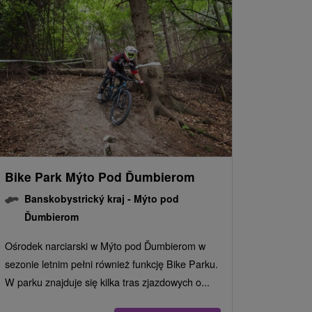
Bike Park Mýto Pod Ďumbierom
Banskobystrický kraj -
Mýto pod
Ďumbierom
Ośrodek narciarski w Mýto pod Ďumbierom w
sezonie letnim pełni również funkcję Bike Parku.
W parku znajduje się kilka tras zjazdowych o...