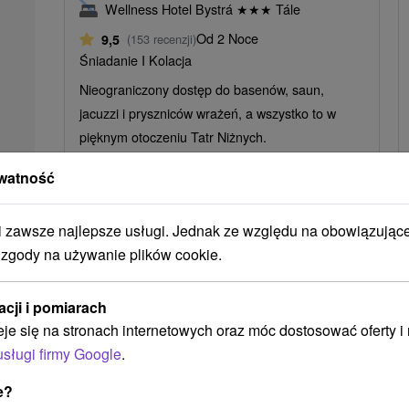
Wellness Hotel Bystrá
★
★
★
Tále
Od 2 Noce
9,5
(153 recenzji)
Śniadanie I Kolacja
Nieograniczony dostęp do basenów, saun,
jacuzzi i pryszniców wrażeń, a wszystko to w
pięknym otoczeniu Tatr Niżnych.
watność
zawsze najlepsze usługi. Jednak ze względu na obowiązując
 zgody na używanie plików cookie.
➝ Pokračovať v prehl
acji i pomiarach
eje się na stronach internetowych oraz móc dostosować oferty 
usługi firmy Google
.
e?