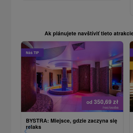
Ak plánujete navštíviť tieto atrakcie
Náš TIP
350,69
zł
od
/noc/osoba
BYSTRA: Miejsce, gdzie zaczyna się
relaks