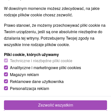
Zamki, pałace, ruiny
(5)
W dowolnym momencie możesz zdecydować, na jakie
Wieże obserwacyjne i chodniki
Wodospady
(2)
(4)
rodzaje plików cookie chcesz zezwolić.
Zabytki techniki
Atrakcje dla dzieci
Tarcze
(5)
(11)
(7)
Ogrody botaniczne
Muzea i galerie
(2)
(4)
Prawo stanowi, że możemy przechowywać pliki cookie na
Atrakcje turystyczne
Atrakcje z adrenaliną
(15)
(1)
Twoim urządzeniu, jeśli są one absolutnie niezbędne do
Jaskinie
(3)
działania tej witryny. Potrzebujemy Twojej zgody na
wszystkie inne rodzaje plików cookie.
Wsie i miasta
Pliki cookie, których używamy
Pohorelá
(1)
Šumiac
(1)
Techniczne i niezbędne pliki cookie
Analityczne i marketingowe pliki cookies
Magazyn reklam
Reklamowe dane użytkownika
Personalizacja reklam
Zezwolić wszystkim