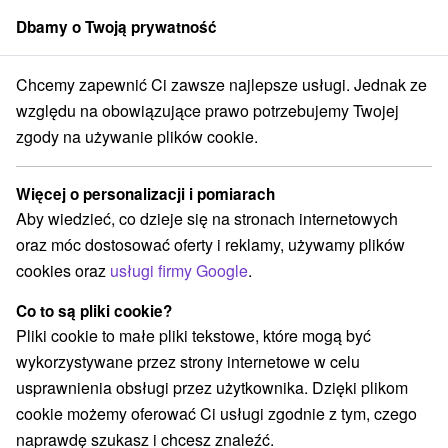
Dbamy o Twoją prywatność
członek grupy
Sorger
Chcemy zapewnić Ci zawsze najlepsze usługi. Jednak ze
Atrakcje na Słowacji
Tarcze
Horehronie
względu na obowiązujące prawo potrzebujemy Twojej
zgody na używanie plików cookie.
Tarcze Horehronie
Więcej o personalizacji i pomiarach
Kategorie
Aby wiedzieć, co dzieje się na stronach internetowych
oraz móc dostosować oferty i reklamy, używamy plików
Wszystkie kategorie
Sporty
(1)
cookies oraz
usługi firmy Google
.
Túry a turistické chodníky
(11)
Amfiteatry i kina w przyrodzie
Pola golfowe
(2)
(1)
Co to są pliki cookie?
Źródła
Parki miejskie i zamkowe
(2)
(1)
Pliki cookie to małe pliki tekstowe, które mogą być
Ośrodek narciarski
Obiekty architektoniczne
(4)
(2)
wykorzystywane przez strony internetowe w celu
Rafting, rafting, rafting
Miejsca sakralne
(3)
(1)
usprawnienia obsługi przez użytkownika. Dzięki plikom
Zamki
Chaty górskie
Skanseny
(2)
(3)
(1)
cookie możemy oferować Ci usługi zgodnie z tym, czego
Jeziora, jeziora, zbiorniki wodne
(4)
naprawdę szukasz i chcesz znaleźć.