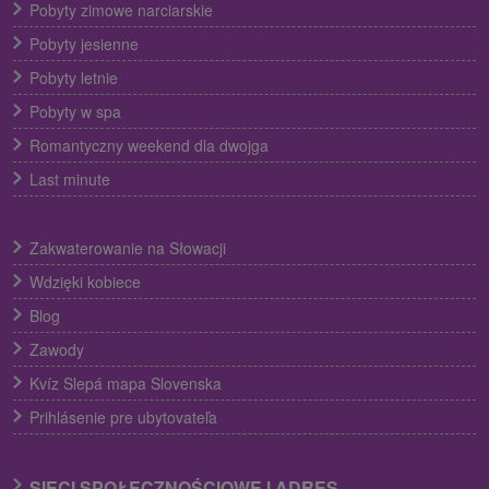
Pobyty zimowe narciarskie
Pobyty jesienne
Pobyty letnie
Pobyty w spa
Romantyczny weekend dla dwojga
Last minute
Zakwaterowanie na Słowacji
Wdzięki kobiece
Blog
Zawody
Kvíz Slepá mapa Slovenska
Prihlásenie pre ubytovateľa
SIECI SPOŁECZNOŚCIOWE I ADRES