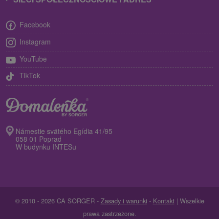
Facebook
Instagram
YouTube
TikTok
Námestie svätého Egídia 41/95
058 01 Poprad
W budynku INTESu
© 2010 - 2026 CA SORGER -
Zasady i warunki
-
Kontakt
| Wszelkie
prawa zastrzeżone.