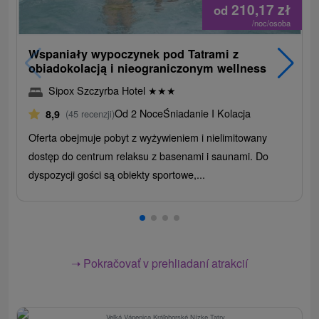
210,17
zł
od
/noc/osoba
Wspaniały wypoczynek pod Tatrami z
obiadokolacją i nieograniczonym wellness
Sipox Szczyrba Hotel
★
★
★
Od 2 Noce
Śniadanie I Kolacja
8,9
(45 recenzji)
Oferta obejmuje pobyt z wyżywieniem i nielimitowany
dostęp do centrum relaksu z basenami i saunami. Do
dyspozycji gości są obiekty sportowe,...
➝ Pokračovať v prehliadaní atrakcií