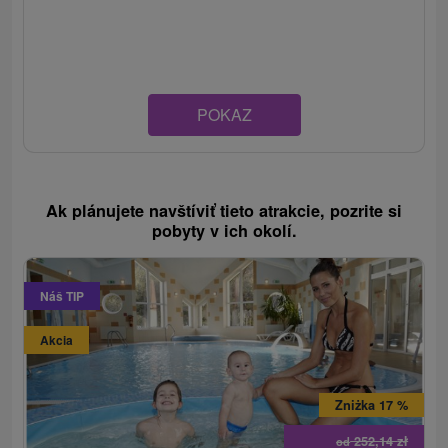
POKAZ
Ak plánujete navštíviť tieto atrakcie, pozrite si
pobyty v ich okolí.
Náš TIP
Akcia
Zniżka 17 %
252,14
zł
od