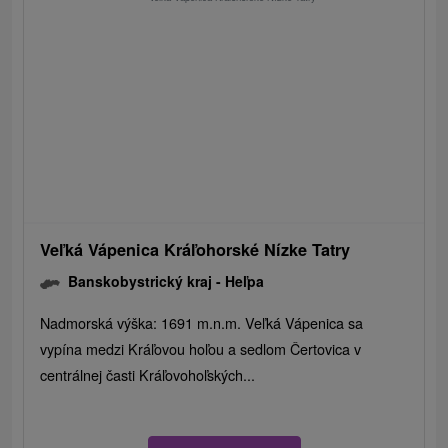
Veľká Vápenica Kráľohorské Nízke Tatry
Banskobystrický kraj -
Heľpa
Nadmorská výška: 1691 m.n.m. Veľká Vápenica sa
vypína medzi Kráľovou hoľou a sedlom Čertovica v
centrálnej časti Kráľovohoľských...