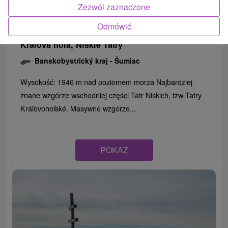
Zezwól zaznaczone
Odmówić
Kráľová hoľa, Niskie Tatry
Banskobystrický kraj -
Šumiac
Wysokość: 1946 m nad poziomem morza Najbardziej
znane wzgórze wschodniej części Tatr Niskich, tzw Tatry
Kráľovohoľské. Masywne wzgórze...
POKAZ