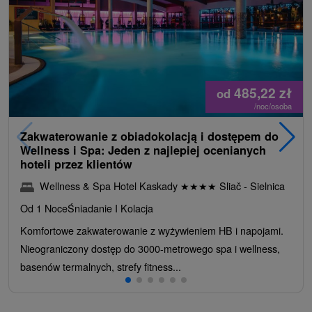
485,22
zł
od
/noc/osoba
Zakwaterowanie z obiadokolacją i dostępem do
Wellness i Spa: Jeden z najlepiej ocenianych
hoteli przez klientów
Wellness & Spa Hotel Kaskady
★
★
★
★
Sliač - Sielnica
Od 1 Noce
Śniadanie I Kolacja
Komfortowe zakwaterowanie z wyżywieniem HB i napojami.
Nieograniczony dostęp do 3000-metrowego spa i wellness,
basenów termalnych, strefy fitness...