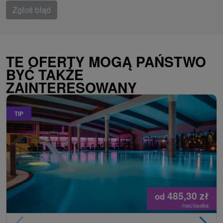
Zgłoś błąd
TE OFERTY MOGĄ PAŃSTWO
BYĆ TAKŻE
ZAINTERESOWANY
TIP
485,30
zł
od
/noc/osoba