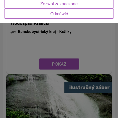
Zezwól zaznaczone
Odmówić
Wodospad Kralicki
Banskobystrický kraj -
Králiky
POKAZ