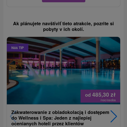
Ak plánujete navštíviť tieto atrakcie, pozrite si
pobyty v ich okolí.
Náš TIP
485,30
zł
od
/noc/osoba
Zakwaterowanie z obiadokolacją i dostępem
do Wellness i Spa: Jeden z najlepiej
ocenianych hoteli przez klientów