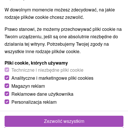
Zamki, pałace, ruiny
(5)
W dowolnym momencie możesz zdecydować, na jakie
Wieże obserwacyjne i chodniki
Wodospady
(2)
(4)
rodzaje plików cookie chcesz zezwolić.
Zabytki techniki
Atrakcje dla dzieci
Tarcze
(5)
(11)
(7)
Ogrody botaniczne
Muzea i galerie
(2)
(4)
Prawo stanowi, że możemy przechowywać pliki cookie na
Atrakcje turystyczne
Atrakcje z adrenaliną
(15)
(1)
Twoim urządzeniu, jeśli są one absolutnie niezbędne do
Jaskinie
(3)
działania tej witryny. Potrzebujemy Twojej zgody na
wszystkie inne rodzaje plików cookie.
Wsie i miasta
Pliki cookie, których używamy
Králiky
(2)
Dolný Harmanec
(1)
Techniczne i niezbędne pliki cookie
Analityczne i marketingowe pliki cookies
Magazyn reklam
Reklamowe dane użytkownika
Personalizacja reklam
Zezwolić wszystkim