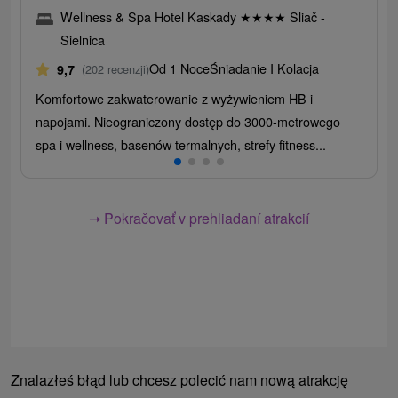
Wellness & Spa Hotel Kaskady
★
★
★
★
Sliač -
Sielnica
Od 1 Noce
Śniadanie I Kolacja
9,7
(202 recenzji)
Komfortowe zakwaterowanie z wyżywieniem HB i
napojami. Nieograniczony dostęp do 3000-metrowego
spa i wellness, basenów termalnych, strefy fitness...
➝ Pokračovať v prehliadaní atrakcií
Znalazłeś błąd lub chcesz polecić nam nową atrakcję