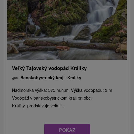
Veľký Tajovský vodopád Králiky
Banskobystrický kraj -
Králiky
Nadmorská výška: 575 m.n.m. Výška vodopádu: 3 m
Vodopád v banskobystrickom kraji pri obci
Králiky predstavuje veľmi...
POKAZ