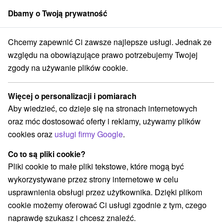
Dbamy o Twoją prywatność
członek grupy
Sorger
Chcemy zapewnić Ci zawsze najlepsze usługi. Jednak ze
Atrakcje na Słowacji
Wodospady
Horehronie
względu na obowiązujące prawo potrzebujemy Twojej
zgody na używanie plików cookie.
Wodospady Horehronie
Więcej o personalizacji i pomiarach
Kategorie
Aby wiedzieć, co dzieje się na stronach internetowych
oraz móc dostosować oferty i reklamy, używamy plików
Wszystkie kategorie
Sporty
(1)
cookies oraz
usługi firmy Google
.
Túry a turistické chodníky
(11)
Amfiteatry i kina w przyrodzie
Pola golfowe
(2)
(1)
Co to są pliki cookie?
Źródła
Parki miejskie i zamkowe
(2)
(1)
Pliki cookie to małe pliki tekstowe, które mogą być
Ośrodek narciarski
Obiekty architektoniczne
(4)
(2)
wykorzystywane przez strony internetowe w celu
Rafting, rafting, rafting
Miejsca sakralne
(3)
(1)
usprawnienia obsługi przez użytkownika. Dzięki plikom
Zamki
Chaty górskie
Skanseny
(2)
(3)
(1)
cookie możemy oferować Ci usługi zgodnie z tym, czego
Jeziora, jeziora, zbiorniki wodne
(4)
naprawdę szukasz i chcesz znaleźć.