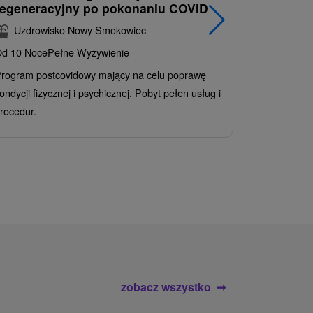
regeneracyjny po pokonaniu COVID
najpopul
korzystn
Uzdrowisko Nowy Smokowiec
INCLUSI
d 10 Noce
Pełne Wyżywienie
Grand 
rogram postcovidowy mający na celu poprawę
Od 2 Noce
A
ondycji fizycznej i psychicznej. Pobyt pełen usług i
Ciesz się z
rocedur.
wrażeń poby
atrakcje wod
zobacz wszystko