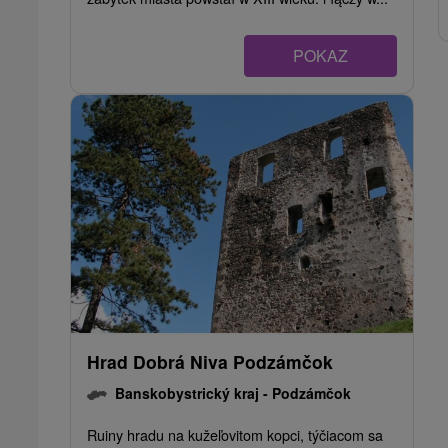
POKAZ
Hrad Dobrá Niva Podzámčok
Banskobystrický kraj -
Podzámčok
Ruiny hradu na kužeľovitom kopci, týčiacom sa