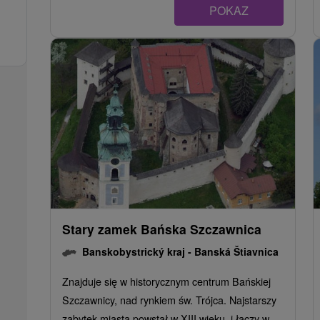
POKAZ
Stary zamek Bańska Szczawnica
Banskobystrický kraj -
Banská Štiavnica
Znajduje się w historycznym centrum Bańskiej
Szczawnicy, nad rynkiem św. Trójca. Najstarszy
zabytek miasta powstał w XIII wieku. i łączy w...