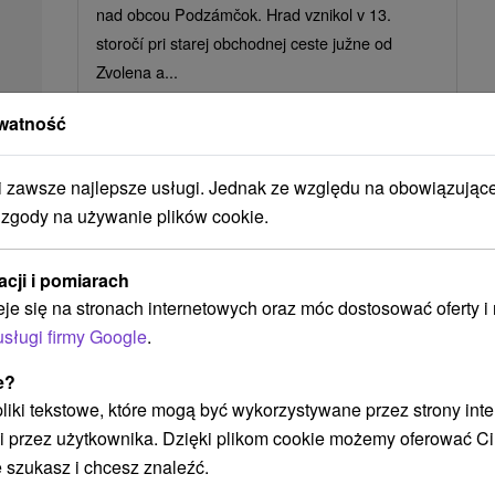
nad obcou Podzámčok. Hrad vznikol v 13.
storočí pri starej obchodnej ceste južne od
Zvolena a...
watność
POKAZ
zawsze najlepsze usługi. Jednak ze względu na obowiązując
 zgody na używanie plików cookie.
Ak plánujete navštíviť tieto atrakcie
acji i pomiarach
eje się na stronach internetowych oraz móc dostosować oferty 
usługi firmy Google
.
e?
 pliki tekstowe, które mogą być wykorzystywane przez strony int
i przez użytkownika. Dzięki plikom cookie możemy oferować Ci
 szukasz i chcesz znaleźć.