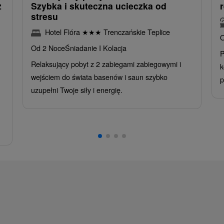
z
Szybka i skuteczna ucieczka od
stresu
Hotel Flóra
★
★
★
Trenczańskie Teplice
O
Od 2 Noce
Śniadanie I Kolacja
P
Relaksujący pobyt z 2 zabiegami zabiegowymi i
k
wejściem do świata basenów i saun szybko
p
uzupełni Twoje siły i energię.