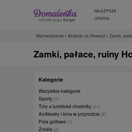
NAJLEPSZA
OFERTA
członek grupy
Sorger
Wprowadzenie
Atrakcje na Słowacji
Zamki, pała
Zamki, pałace, ruiny H
Kategorie
Wszystkie kategorie
Sporty
(1)
Túry a turistické chodníky
(11)
Amfiteatry i kina w przyrodzie
(2)
Pola golfowe
(1)
Źródła
(2)