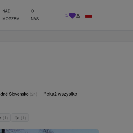
NAD
O
MORZEM
NAS
Pokaż wszystko
odné Slovensko
(24)
ok
(1)
Ilija
(1)