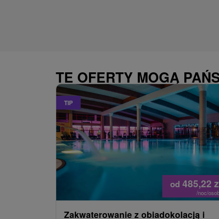
TE OFERTY MOGĄ PAŃ
TIP
485,22
z
od
/noc/oso
Zakwaterowanie z obiadokolacją i