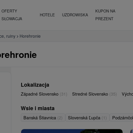
OFERTY
KUPON NA
HOTELE
UZDROWISKA
SŁOWACJA
PREZENT
ce, ruiny
Horehronie
orehronie
Lokalizacja
Západné Slovensko
(31)
Stredné Slovensko
(35)
Vých
Wsie i miasta
Banská Štiavnica
(2)
Slovenská Ľupča
(1)
Podzámč