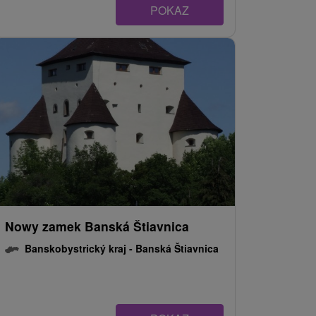
POKAZ
Nowy zamek Banská Štiavnica
Banskobystrický kraj -
Banská Štiavnica