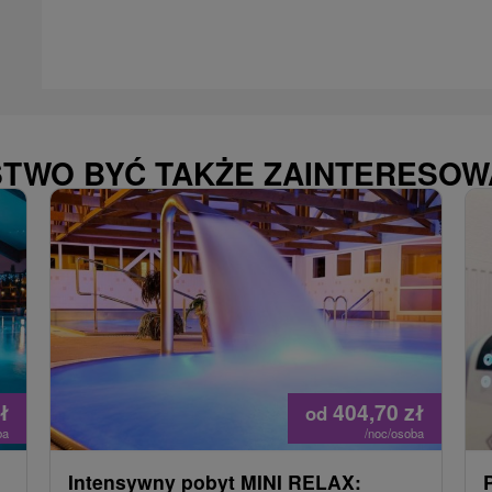
STWO BYĆ TAKŻE ZAINTERESO
ł
404,70
zł
od
ba
/noc/osoba
Intensywny pobyt MINI RELAX: