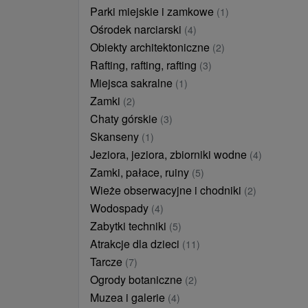
Parki miejskie i zamkowe
(1)
Ośrodek narciarski
(4)
Obiekty architektoniczne
(2)
Rafting, rafting, rafting
(3)
Miejsca sakralne
(1)
Zamki
(2)
Chaty górskie
(3)
Skanseny
(1)
Jeziora, jeziora, zbiorniki wodne
(4)
Zamki, pałace, ruiny
(5)
Wieże obserwacyjne i chodniki
(2)
Wodospady
(4)
Zabytki techniki
(5)
Atrakcje dla dzieci
(11)
Tarcze
(7)
Ogrody botaniczne
(2)
Muzea i galerie
(4)