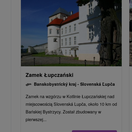
Zamek Łupczański
Banskobystrický kraj -
Slovenská Ľupča
Zamek na wzgórzu w Kotlinie Łupczańskiej nad
miejscowością Slovenská Lupča, około 10 km od
Bańskiej Bystrzycy. Został zbudowany w
pierwszej...