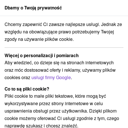
Dbamy o Twoją prywatność
członek grupy
Sorger
Chcemy zapewnić Ci zawsze najlepsze usługi. Jednak ze
kobystrický kraj
Banská Štiavnica
Nowy zamek Banská Štiavnica
względu na obowiązujące prawo potrzebujemy Twojej
zgody na używanie plików cookie.
Nowy zamek Banská Štiavnica
Więcej o personalizacji i pomiarach
Wyświetl stronę internetową
Przejdź do
Aby wiedzieć, co dzieje się na stronach internetowych
oraz móc dostosować oferty i reklamy, używamy plików
+421 45 691 15 43
cookies oraz
usługi firmy Google
.
novyzamok@muzeumbs.sk
Co to są pliki cookie?
Facebook
Pliki cookie to małe pliki tekstowe, które mogą być
wykorzystywane przez strony internetowe w celu
Opinii Google
usprawnienia obsługi przez użytkownika. Dzięki plikom
Novozámocká 22
GPS:
cookie możemy oferować Ci usługi zgodnie z tym, czego
969 01 Banská Štiavnica
N +48° 27' 20.87''
naprawdę szukasz i chcesz znaleźć.
E +18° 53' 46.11''