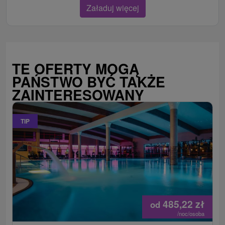
Załaduj więcej
TE OFERTY MOGĄ
PAŃSTWO BYĆ TAKŻE
ZAINTERESOWANY
TIP
485,22
zł
od
/noc/osoba