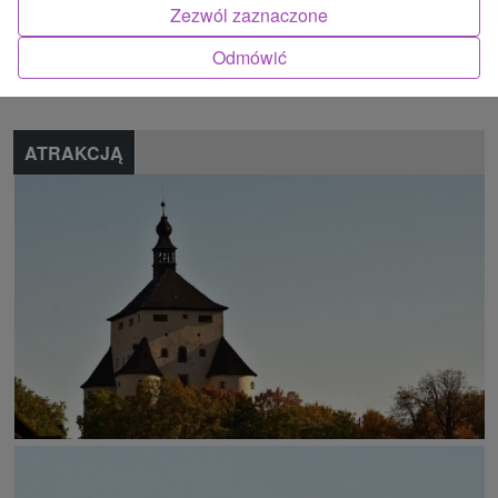
Zezwól zaznaczone
Znalazłeś błąd lub chcesz polecić nam nową atrakcję
Odmówić
Zgłoś błąd
ATRAKCJĄ