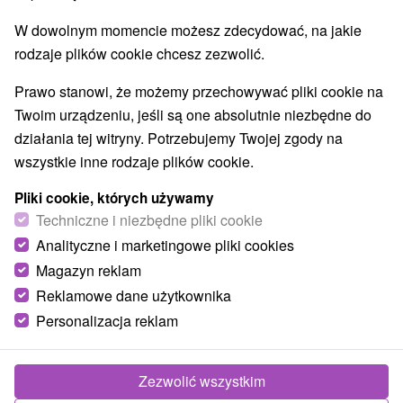
Areny laserowe i paintball
(1)
W dowolnym momencie możesz zdecydować, na jakie
Jeziora, jeziora, zbiorniki wodne
(26)
rodzaje plików cookie chcesz zezwolić.
Aquaparki, baseny
Kościoły drewniane
(3)
(1)
Wodospady
Pomniki
Atrakcje dla dzieci
(9)
(1)
(23)
Prawo stanowi, że możemy przechowywać pliki cookie na
Tarcze
Escaperoom
Ogrody botaniczne
(43)
(1)
(1)
Twoim urządzeniu, jeśli są one absolutnie niezbędne do
Muzea i galerie
Atrakcje turystyczne
(10)
(12)
działania tej witryny. Potrzebujemy Twojej zgody na
Atrakcje z adrenaliną
Kolejki linowe
(8)
(2)
wszystkie inne rodzaje plików cookie.
Tory bobslejowe
Jaskinie
(1)
(2)
Pliki cookie, których używamy
Techniczne i niezbędne pliki cookie
Wsie i miasta
Analityczne i marketingowe pliki cookies
Poprad
(2)
Ždiar
(1)
Magazyn reklam
Reklamowe dane użytkownika
Personalizacja reklam
Zezwolić wszystkim