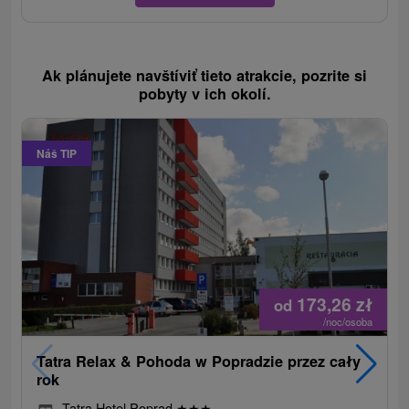
Ak plánujete navštíviť tieto atrakcie, pozrite si
pobyty v ich okolí.
Náš TIP
173,26
zł
od
/noc/osoba
Tatra Relax & Pohoda w Popradzie przez cały
rok
Tatra Hotel Poprad
★
★
★