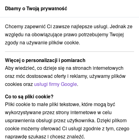
Dbamy o Twoją prywatność
członek grupy
Sorger
Chcemy zapewnić Ci zawsze najlepsze usługi. Jednak ze
Atrakcje na Słowacji
Sporty
Wysokie Tatry
względu na obowiązujące prawo potrzebujemy Twojej
zgody na używanie plików cookie.
Sporty Wysokie Tatry
Więcej o personalizacji i pomiarach
Kategorie
Aby wiedzieć, co dzieje się na stronach internetowych
oraz móc dostosować oferty i reklamy, używamy plików
Wszystkie kategorie
Ośrodki i miasteczka dziecięce
(5)
cookies oraz
usługi firmy Google
.
Túry a turistické chodníky
(36)
Amfiteatry i kina w przyrodzie
Pola golfowe
(1)
(2)
Co to są pliki cookie?
Źródła
Parki miejskie i zamkowe
(2)
(1)
Pliki cookie to małe pliki tekstowe, które mogą być
Ośrodek narciarski
Obiekty architektoniczne
(10)
(2)
wykorzystywane przez strony internetowe w celu
Zamki
Chaty górskie
Skanseny
(1)
(12)
(2)
usprawnienia obsługi przez użytkownika. Dzięki plikom
Jazda konna
Sporty
Zamki, pałace, ruiny
(3)
(4)
(2)
cookie możemy oferować Ci usługi zgodnie z tym, czego
Wieże obserwacyjne i chodniki
(2)
naprawdę szukasz i chcesz znaleźć.