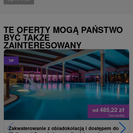
TE OFERTY MOGĄ PAŃSTWO
BYĆ TAKŻE
ZAINTERESOWANY
TIP
485,22
zł
od
/noc/osoba
Zakwaterowanie z obiadokolacją i dostępem do