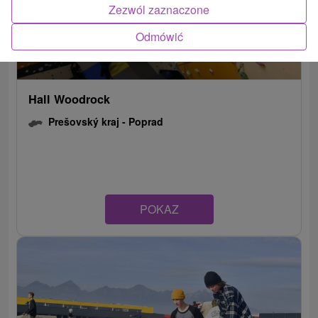
Zezwól zaznaczone
Odmówić
Hall Woodrock
Prešovský kraj -
Poprad
POKAZ