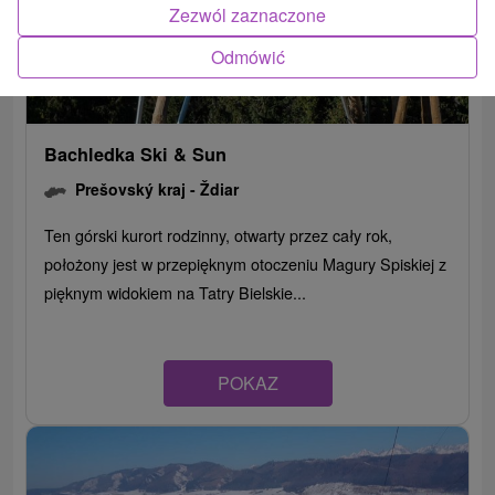
Zezwól zaznaczone
Odmówić
Bachledka Ski & Sun
Prešovský kraj -
Ždiar
Ten górski kurort rodzinny, otwarty przez cały rok,
położony jest w przepięknym otoczeniu Magury Spiskiej z
pięknym widokiem na Tatry Bielskie...
POKAZ