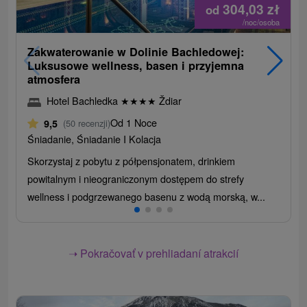
304,03
zł
od
/noc/osoba
Zakwaterowanie w Dolinie Bachledowej:
Luksusowe wellness, basen i przyjemna
atmosfera
Hotel Bachledka
★
★
★
★
Ždiar
Od 1 Noce
9,5
(50 recenzji)
Śniadanie, Śniadanie I Kolacja
Skorzystaj z pobytu z półpensjonatem, drinkiem
powitalnym i nieograniczonym dostępem do strefy
wellness i podgrzewanego basenu z wodą morską, w...
➝ Pokračovať v prehliadaní atrakcií