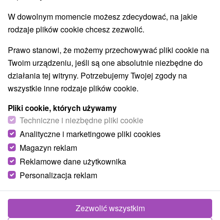
Areny laserowe i paintball
(1)
W dowolnym momencie możesz zdecydować, na jakie
Jeziora, jeziora, zbiorniki wodne
(26)
rodzaje plików cookie chcesz zezwolić.
Aquaparki, baseny
Kościoły drewniane
(3)
(1)
Wodospady
Pomniki
Atrakcje dla dzieci
(9)
(1)
(23)
Prawo stanowi, że możemy przechowywać pliki cookie na
Tarcze
Escaperoom
Ogrody botaniczne
(43)
(1)
(1)
Twoim urządzeniu, jeśli są one absolutnie niezbędne do
Muzea i galerie
Atrakcje turystyczne
(10)
(12)
działania tej witryny. Potrzebujemy Twojej zgody na
Atrakcje z adrenaliną
Kolejki linowe
(8)
(2)
wszystkie inne rodzaje plików cookie.
Tory bobslejowe
Jaskinie
(1)
(2)
Pliki cookie, których używamy
Techniczne i niezbędne pliki cookie
Wsie i miasta
Analityczne i marketingowe pliki cookies
Ždiar
(4)
Tatranská Lomnica
(1)
Magazyn reklam
Reklamowe dane użytkownika
Personalizacja reklam
Zezwolić wszystkim