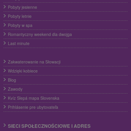
Pobyty jesienne
Pobyty letnie
Pobyty w spa
Romantyczny weekend dla dwojga
Last minute
Zakwaterowanie na Słowacji
Wdzięki kobiece
Blog
Zawody
Kvíz Slepá mapa Slovenska
Prihlásenie pre ubytovateľa
SIECI SPOŁECZNOŚCIOWE I ADRES