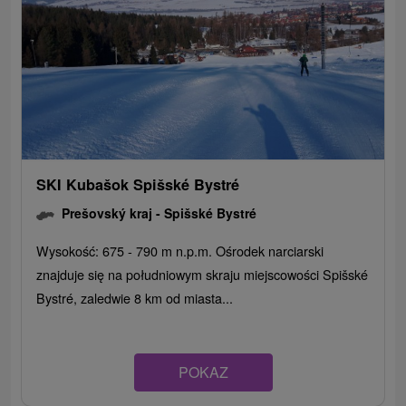
SKI Kubašok Spišské Bystré
Prešovský kraj -
Spišské Bystré
Wysokość: 675 - 790 m n.p.m. Ośrodek narciarski
znajduje się na południowym skraju miejscowości Spišské
Bystré, zaledwie 8 km od miasta...
POKAZ