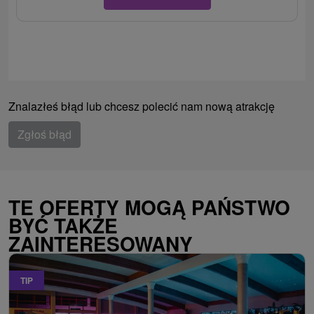
Znalazłeś błąd lub chcesz polecić nam nową atrakcję
Zgłoś błąd
TE OFERTY MOGĄ PAŃSTWO
BYĆ TAKŻE
ZAINTERESOWANY
TIP