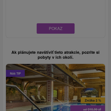
POKAZ
Ak plánujete navštíviť tieto atrakcie, pozrite si
pobyty v ich okolí.
Náš TIP
Zniżka 2 %
310,06
zł
od