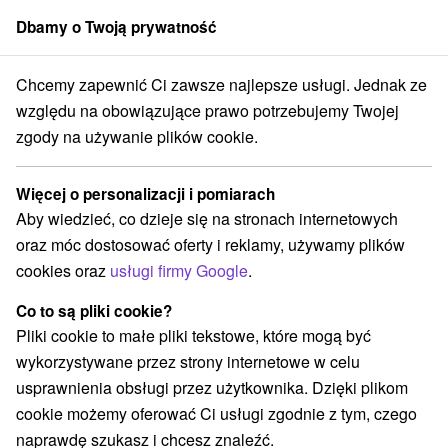
Dbamy o Twoją prywatność
członek grupy
Sorger
Chcemy zapewnić Ci zawsze najlepsze usługi. Jednak ze
Atrakcje na Słowacji
Ośrodek narciarski
Wysokie Tatry
względu na obowiązujące prawo potrzebujemy Twojej
zgody na używanie plików cookie.
Ośrodek narciarski Wysokie Tatry
Więcej o personalizacji i pomiarach
Kategorie
Aby wiedzieć, co dzieje się na stronach internetowych
oraz móc dostosować oferty i reklamy, używamy plików
Wszystkie kategorie
Ośrodki i miasteczka dziecięce
(5)
cookies oraz
usługi firmy Google
.
Túry a turistické chodníky
(36)
Amfiteatry i kina w przyrodzie
Pola golfowe
(1)
(2)
Co to są pliki cookie?
Źródła
Parki miejskie i zamkowe
(2)
(1)
Pliki cookie to małe pliki tekstowe, które mogą być
Ośrodek narciarski
Obiekty architektoniczne
(10)
(2)
wykorzystywane przez strony internetowe w celu
Zamki
Chaty górskie
Skanseny
(1)
(12)
(2)
usprawnienia obsługi przez użytkownika. Dzięki plikom
Jazda konna
Sporty
Zamki, pałace, ruiny
(3)
(4)
(2)
cookie możemy oferować Ci usługi zgodnie z tym, czego
Wieże obserwacyjne i chodniki
(2)
naprawdę szukasz i chcesz znaleźć.