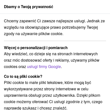
Dbamy o Twoją prywatność
członek grupy
Sorger
Chcemy zapewnić Ci zawsze najlepsze usługi. Jednak ze
nsko
Prešovský kraj
Spišské Bystré
SKI Kubašok Spišské Bystré
względu na obowiązujące prawo potrzebujemy Twojej
zgody na używanie plików cookie.
SKI Kubašok Spišské Bystré
Więcej o personalizacji i pomiarach
Wyświetl stronę internetową
Przejdź do
Aby wiedzieć, co dzieje się na stronach internetowych
oraz móc dostosować oferty i reklamy, używamy plików
cookies oraz
usługi firmy Google
.
+421 911 987 006
vlado@kubasok.sk
Co to są pliki cookie?
Facebook
Pliki cookie to małe pliki tekstowe, które mogą być
wykorzystywane przez strony internetowe w celu
Opinii Google
usprawnienia obsługi przez użytkownika. Dzięki plikom
Mierová
GPS:
cookie możemy oferować Ci usługi zgodnie z tym, czego
059 18 Spišské Bystré
N +48° 59' 7.01''
naprawdę szukasz i chcesz znaleźć.
E +20° 14' 36.7''