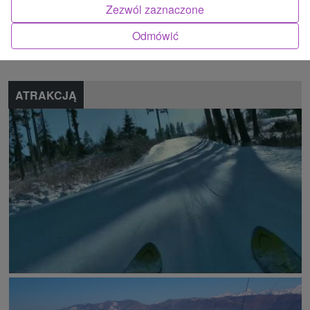
Zezwól zaznaczone
Znalazłeś błąd lub chcesz polecić nam nową atrakcję
Odmówić
Zgłoś błąd
ATRAKCJĄ