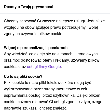
Dbamy o Twoją prywatność
członek grupy
Sorger
Chcemy zapewnić Ci zawsze najlepsze usługi. Jednak ze
Atrakcje na Słowacji
Chaty górskie
Veporské vrchy
względu na obowiązujące prawo potrzebujemy Twojej
zgody na używanie plików cookie.
Chaty górskie Veporské vrchy
Więcej o personalizacji i pomiarach
Kategorie
Aby wiedzieć, co dzieje się na stronach internetowych
oraz móc dostosować oferty i reklamy, używamy plików
Wszystkie kategorie
Jaskinie
(2)
cookies oraz
usługi firmy Google
.
Atrakcje z adrenaliną
Atrakcje turystyczne
(1)
(3)
Muzea i galerie
Tarcze
Atrakcje dla dzieci
(1)
(5)
(4)
Co to są pliki cookie?
Zabytki techniki
Wieże obserwacyjne i chodniki
(3)
(1)
Pliki cookie to małe pliki tekstowe, które mogą być
Sporty
Skanseny
Chaty górskie
(1)
(1)
(3)
wykorzystywane przez strony internetowe w celu
Ośrodek narciarski
Źródła
Pola golfowe
(4)
(1)
(1)
usprawnienia obsługi przez użytkownika. Dzięki plikom
Amfiteatry i kina w przyrodzie
(1)
cookie możemy oferować Ci usługi zgodnie z tym, czego
Túry a turistické chodníky
(4)
naprawdę szukasz i chcesz znaleźć.