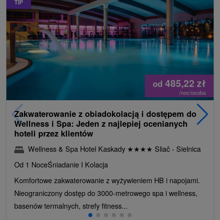
TIP
485,22
zł
od
/noc/osoba
Zakwaterowanie z obiadokolacją i dostępem do
Wellness i Spa: Jeden z najlepiej ocenianych
hoteli przez klientów
Wellness & Spa Hotel Kaskady
★
★
★
★
Sliač - Sielnica
Od 1 Noce
Śniadanie I Kolacja
Komfortowe zakwaterowanie z wyżywieniem HB i napojami.
Nieograniczony dostęp do 3000-metrowego spa i wellness,
basenów termalnych, strefy fitness...