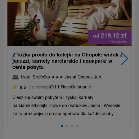
219,12
zł
od
/noc/osoba
Z łóżka prosto do kolejki na Chopok: widok z
jacuzzi, karnety narciarskie i aquaparki w
cenie pobytu
Hotel Srdiečko
★
★
★
Jasná Chopok Juh
Od 1 Noce
Śniadanie
9,5
(72 recenzji)
Ciesz się swoim pobytem i zyskaj karnety
narciarskie/kolejki linowe do ośrodków Jasna i Wysokie
Tatry oraz wejścia do aquaparków dla każdej osoby.