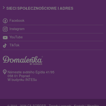
SIECI SPOŁECZNOŚCIOWE I ADRES
Facebook
Instagram
YouTube
TikTok
Námestie svätého Egídia 41/95
058 01 Poprad
W budynku INTESu
© 2010 - 2026 CA SORGER -
Zasady i warunki
-
Kontakt
| Wszelkie