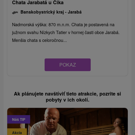
Chata Jarabatá u Čika
Banskobystrický kraj -
Jarabá
Nadmorská výška: 870 m.n.m. Chata je postavená na
južnom svahu Nízkych Tatier v hornej časti obce Jarabá.
Menšia chata s celoročnou...
POKAZ
Ak plánujete navštíviť tieto atrakcie, pozrite si
pobyty v ich okolí.
Náš TIP
Akcia