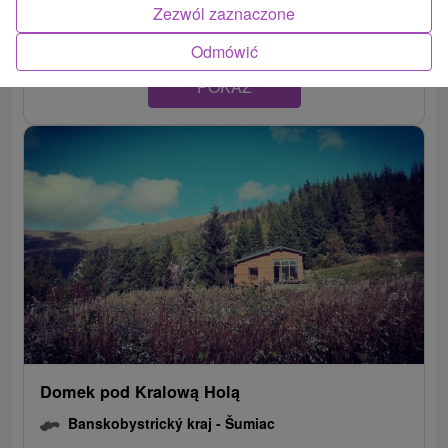
Zezwól zaznaczone
Odmówić
POKAZ
Domek pod Kralową Holą
Banskobystrický kraj -
Šumiac