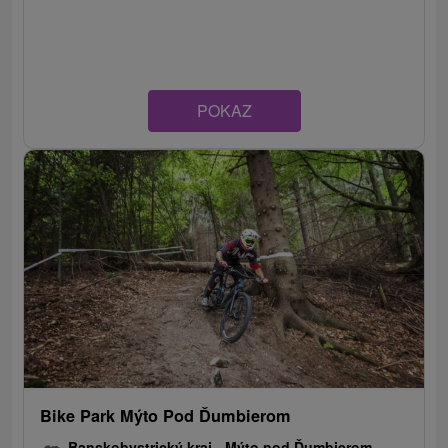
POKAZ
Bike Park Mýto Pod Ďumbierom
Banskobystrický kraj -
Mýto pod Ďumbierom