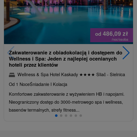
486,09
zł
od
/noc/osoba
Zakwaterowanie z obiadokolacją i dostępem do
Wellness i Spa: Jeden z najlepiej ocenianych
hoteli przez klientów
Wellness & Spa Hotel Kaskady
★
★
★
★
Sliač - Sielnica
Od 1 Noce
Śniadanie I Kolacja
Komfortowe zakwaterowanie z wyżywieniem HB i napojami.
Nieograniczony dostęp do 3000-metrowego spa i wellness,
basenów termalnych, strefy fitness...