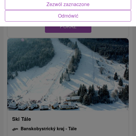
Zezwól zaznaczone
Odmówić
POKAZ
Ski Tále
Banskobystrický kraj -
Tále