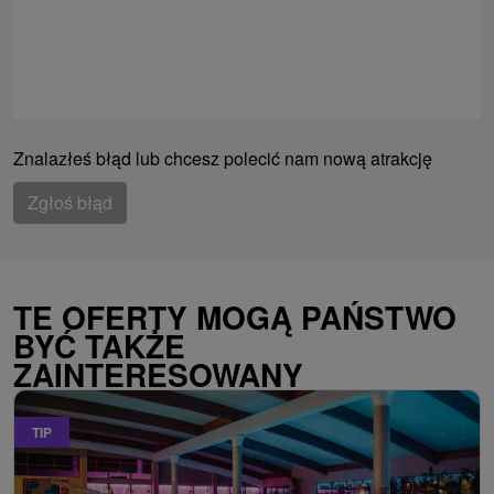
Znalazłeś błąd lub chcesz polecić nam nową atrakcję
Zgłoś błąd
TE OFERTY MOGĄ PAŃSTWO
BYĆ TAKŻE
ZAINTERESOWANY
TIP