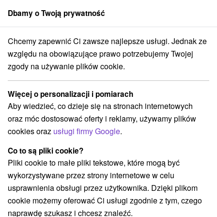
Dbamy o Twoją prywatność
członek grupy
Sorger
Chcemy zapewnić Ci zawsze najlepsze usługi. Jednak ze
Atrakcje na Słowacji
Ośrodek narciarski
Veporské vrchy
względu na obowiązujące prawo potrzebujemy Twojej
zgody na używanie plików cookie.
Ośrodek narciarski Veporské vrchy
Więcej o personalizacji i pomiarach
Kategorie
Aby wiedzieć, co dzieje się na stronach internetowych
oraz móc dostosować oferty i reklamy, używamy plików
Wszystkie kategorie
Jaskinie
(2)
cookies oraz
usługi firmy Google
.
Atrakcje z adrenaliną
Atrakcje turystyczne
(1)
(3)
Muzea i galerie
Tarcze
Atrakcje dla dzieci
(1)
(5)
(4)
Co to są pliki cookie?
Zabytki techniki
Wieże obserwacyjne i chodniki
(3)
(1)
Pliki cookie to małe pliki tekstowe, które mogą być
Sporty
Skanseny
Chaty górskie
(1)
(1)
(3)
wykorzystywane przez strony internetowe w celu
Ośrodek narciarski
Źródła
Pola golfowe
(4)
(1)
(1)
usprawnienia obsługi przez użytkownika. Dzięki plikom
Amfiteatry i kina w przyrodzie
(1)
cookie możemy oferować Ci usługi zgodnie z tym, czego
Túry a turistické chodníky
(4)
naprawdę szukasz i chcesz znaleźć.