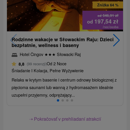
Zniżka 64 %
546,91
zł
od
197,54
zł
od
/noc/osoba
Rodzinne wakacje w Słowackim Raju: Dzieci
bezpłatnie, wellness i baseny
Hotel Čingov
★
★
★
Słowacki Raj
Od 2 Noce
8,8
(99 recenzji)
Śniadanie I Kolacja, Pełne Wyżywienie
Relaks w krytym basenie i centrum odnowy biologicznej z
pięcioma saunami lub wanną z hydromasażem idealnie
uzupełni przyjemny, odprężający...
➝ Pokračovať v prehliadaní atrakcií