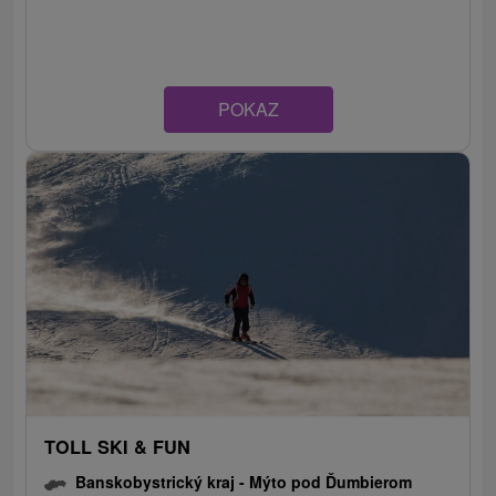
POKAZ
TOLL SKI & FUN
Banskobystrický kraj -
Mýto pod Ďumbierom