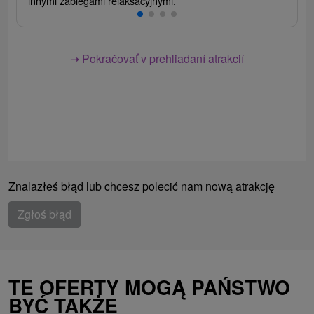
innymi zabiegami relaksacyjnymi.
➝ Pokračovať v prehliadaní atrakcií
Znalazłeś błąd lub chcesz polecić nam nową atrakcję
Zgłoś błąd
TE OFERTY MOGĄ PAŃSTWO
BYĆ TAKŻE