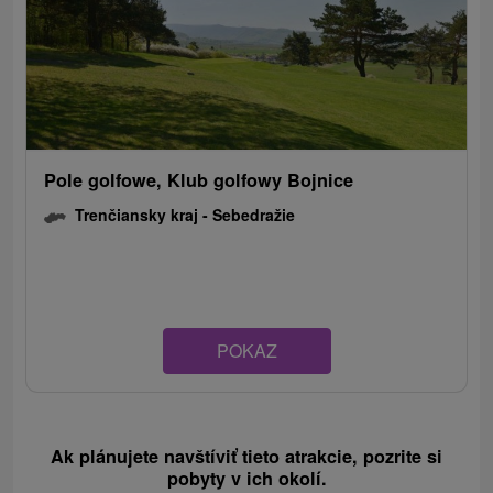
Pole golfowe, Klub golfowy Bojnice
Trenčiansky kraj -
Sebedražie
POKAZ
Ak plánujete navštíviť tieto atrakcie, pozrite si
pobyty v ich okolí.