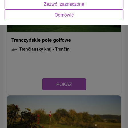
Zezwól zaznaczone
Odmówić
Trenczyńskie pole golfowe
Trenčiansky kraj -
Trenčín
POKAZ