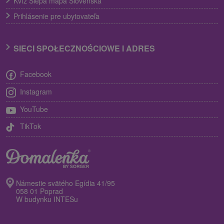
Kvíz Slepá mapa Slovenska
Prihlásenie pre ubytovateľa
SIECI SPOŁECZNOŚCIOWE I ADRES
Facebook
Instagram
YouTube
TikTok
Námestie svätého Egídia 41/95
058 01 Poprad
W budynku INTESu