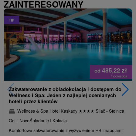
ZAINTERESOWANY
TIP
485,22
zł
od
/noc/osoba
Zakwaterowanie z obiadokolacją i dostępem do
Wellness i Spa: Jeden z najlepiej ocenianych
hoteli przez klientów
Wellness & Spa Hotel Kaskady
★
★
★
★
Sliač - Sielnica
Od 1 Noce
Śniadanie I Kolacja
Komfortowe zakwaterowanie z wyżywieniem HB i napojami.