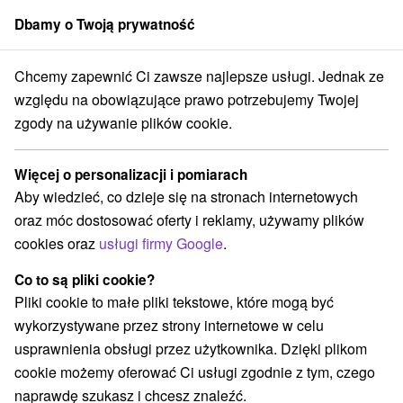
Dbamy o Twoją prywatność
członek grupy
Sorger
Chcemy zapewnić Ci zawsze najlepsze usługi. Jednak ze
Atrakcje na Słowacji
Pola golfowe
Strážovské vrchy
względu na obowiązujące prawo potrzebujemy Twojej
zgody na używanie plików cookie.
Pola golfowe Strážovské vrchy
Więcej o personalizacji i pomiarach
Kategorie
Aby wiedzieć, co dzieje się na stronach internetowych
oraz móc dostosować oferty i reklamy, używamy plików
Wszystkie kategorie
Areny laserowe i paintball
(1)
cookies oraz
usługi firmy Google
.
Túry a turistické chodníky
Tory gokartowe
(1)
(1)
Pola golfowe
Źródła
(3)
(4)
Co to są pliki cookie?
Parki miejskie i zamkowe
(1)
Pliki cookie to małe pliki tekstowe, które mogą być
Obiekty architektoniczne
Miejsca sakralne
(1)
(3)
wykorzystywane przez strony internetowe w celu
Zamki
Chaty górskie
Skanseny
(1)
(1)
(2)
usprawnienia obsługi przez użytkownika. Dzięki plikom
Jazda konna
Sporty
Zamki, pałace, ruiny
(1)
(1)
(6)
cookie możemy oferować Ci usługi zgodnie z tym, czego
Wieże obserwacyjne i chodniki
(4)
naprawdę szukasz i chcesz znaleźć.