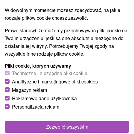
Jeziora, jeziora, zbiorniki wodne
(1)
W dowolnym momencie możesz zdecydować, na jakie
Ośrodki i miasteczka dziecięce
(3)
rodzaje plików cookie chcesz zezwolić.
Aquaparki, baseny
Wodospady
(6)
(1)
Zabytki techniki
Atrakcje dla dzieci
Tarcze
(3)
(21)
(1)
Prawo stanowi, że możemy przechowywać pliki cookie na
Escaperoom
Ogrody botaniczne
(2)
(1)
Twoim urządzeniu, jeśli są one absolutnie niezbędne do
Ogrody zoologiczne i fermy zwierząt
(2)
działania tej witryny. Potrzebujemy Twojej zgody na
Muzea i galerie
Atrakcje turystyczne
(4)
(6)
wszystkie inne rodzaje plików cookie.
Atrakcje z adrenaliną
Jaskinie
(4)
(1)
Pliki cookie, których używamy
Techniczne i niezbędne pliki cookie
Wsie i miasta
Analityczne i marketingowe pliki cookies
Sebedražie
(1)
Trenčín
(1)
Magazyn reklam
Reklamowe dane użytkownika
Personalizacja reklam
Zezwolić wszystkim