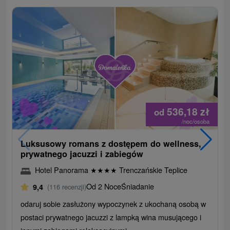
536,18
zł
od
/noc/osoba
Luksusowy romans z dostępem do wellness,
prywatnego jacuzzi i zabiegów
Hotel Panorama
★
★
★
★
Trenczańskie Teplice
Od 2 Noce
Śniadanie
9,4
(116 recenzji)
odaruj sobie zasłużony wypoczynek z ukochaną osobą w
postaci prywatnego jacuzzi z lampką wina musującego i