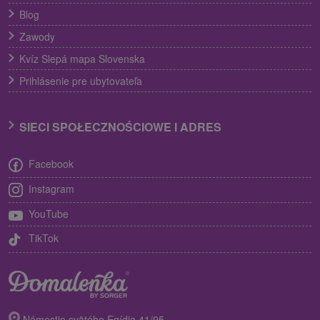
Blog
Zawody
Kvíz Slepá mapa Slovenska
Prihlásenie pre ubytovateľa
SIECI SPOŁECZNOŚCIOWE I ADRES
Facebook
Instagram
YouTube
TikTok
Námestie svätého Egídia 41/95