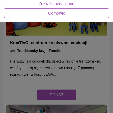
Zezwól zaznaczone
Odmówić
KreaTivO, centrum kreatywnej edukacji
Trenčiansky kraj -
Trenčín
Pierwszy taki ośrodek dla dzieci w regionie trenczyńskim,
w którym uczą się łączyć zabawę i naukę. Z pomocą
różnych gier w kości LEGA...
POKAZ