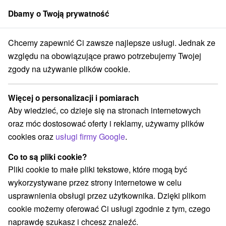
Dbamy o Twoją prywatność
członek grupy
Sorger
Chcemy zapewnić Ci zawsze najlepsze usługi. Jednak ze
kcje na Słowacji
Ośrodki i miasteczka dziecięce
Strážovské vrchy
względu na obowiązujące prawo potrzebujemy Twojej
zgody na używanie plików cookie.
Ośrodki i miasteczka dziecięce
Strážovské vrchy
Więcej o personalizacji i pomiarach
Aby wiedzieć, co dzieje się na stronach internetowych
Kategorie
oraz móc dostosować oferty i reklamy, używamy plików
cookies oraz
usługi firmy Google
.
Wszystkie kategorie
Areny laserowe i paintball
(1)
Túry a turistické chodníky
Tory gokartowe
(1)
(1)
Co to są pliki cookie?
Pola golfowe
Źródła
(3)
(4)
Pliki cookie to małe pliki tekstowe, które mogą być
Parki miejskie i zamkowe
(1)
wykorzystywane przez strony internetowe w celu
Obiekty architektoniczne
Miejsca sakralne
(1)
(3)
usprawnienia obsługi przez użytkownika. Dzięki plikom
Zamki
Chaty górskie
Skanseny
(1)
(1)
(2)
cookie możemy oferować Ci usługi zgodnie z tym, czego
Jazda konna
Sporty
Zamki, pałace, ruiny
(1)
(1)
(6)
naprawdę szukasz i chcesz znaleźć.