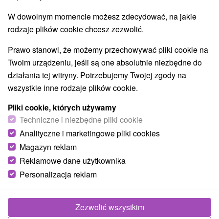
Wieże obserwacyjne i chodniki
(4)
W dowolnym momencie możesz zdecydować, na jakie
Jeziora, jeziora, zbiorniki wodne
(1)
rodzaje plików cookie chcesz zezwolić.
Ośrodki i miasteczka dziecięce
(3)
Aquaparki, baseny
Wodospady
(6)
(1)
Prawo stanowi, że możemy przechowywać pliki cookie na
Zabytki techniki
Atrakcje dla dzieci
Tarcze
(3)
(21)
(1)
Twoim urządzeniu, jeśli są one absolutnie niezbędne do
Escaperoom
Ogrody botaniczne
(2)
(1)
działania tej witryny. Potrzebujemy Twojej zgody na
Ogrody zoologiczne i fermy zwierząt
(2)
wszystkie inne rodzaje plików cookie.
Muzea i galerie
Atrakcje turystyczne
(4)
(6)
Pliki cookie, których używamy
Atrakcje z adrenaliną
Jaskinie
(4)
(1)
Techniczne i niezbędne pliki cookie
Analityczne i marketingowe pliki cookies
Wsie i miasta
Magazyn reklam
Prievidza
(1)
Trenčín
(1)
Reklamowe dane użytkownika
Personalizacja reklam
Zezwolić wszystkim