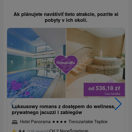
Ak plánujete navštíviť tieto atrakcie, pozrite si
pobyty v ich okolí.
536,18
zł
od
/noc/osoba
Luksusowy romans z dostępem do wellness,
prywatnego jacuzzi i zabiegów
Hotel Panorama
★
★
★
★
Trenczańskie Teplice
Od 2 Noce
Śniadanie
9,4
(116 recenzji)