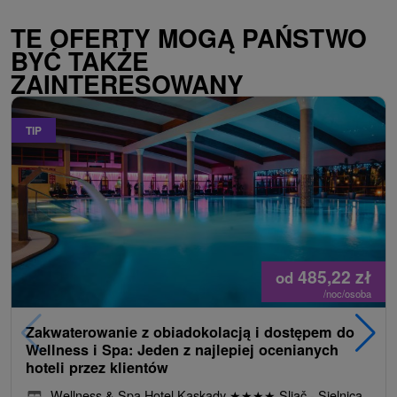
TE OFERTY MOGĄ PAŃSTWO
BYĆ TAKŻE
ZAINTERESOWANY
TIP
485,22
zł
od
/noc/osoba
Zakwaterowanie z obiadokolacją i dostępem do
Wellness i Spa: Jeden z najlepiej ocenianych
hoteli przez klientów
Wellness & Spa Hotel Kaskady
★
★
★
★
Sliač - Sielnica