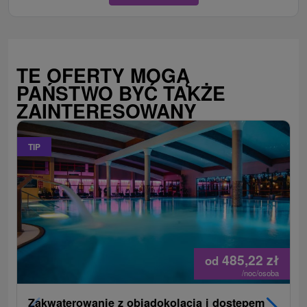
TE OFERTY MOGĄ
PAŃSTWO BYĆ TAKŻE
ZAINTERESOWANY
TIP
485,22
zł
od
/noc/osoba
Zakwaterowanie z obiadokolacją i dostępem