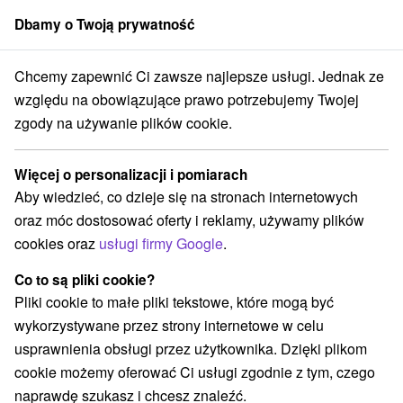
Dbamy o Twoją prywatność
członek grupy
Sorger
Chcemy zapewnić Ci zawsze najlepsze usługi. Jednak ze
Trenčiansky kraj
Trenčín
KreaTivO, centrum kreatywnej edukacji
względu na obowiązujące prawo potrzebujemy Twojej
zgody na używanie plików cookie.
KreaTivO, centrum kreatywnej
edukacji
Więcej o personalizacji i pomiarach
Aby wiedzieć, co dzieje się na stronach internetowych
Wyświetl stronę internetową
Przejdź do
oraz móc dostosować oferty i reklamy, używamy plików
cookies oraz
usługi firmy Google
.
+421 918 883 505
kreativotn@gmail.com
Co to są pliki cookie?
Pliki cookie to małe pliki tekstowe, które mogą być
Facebook
wykorzystywane przez strony internetowe w celu
usprawnienia obsługi przez użytkownika. Dzięki plikom
Opinii Google
cookie możemy oferować Ci usługi zgodnie z tym, czego
Gen. M. R. Štefánika 372/9
GPS:
naprawdę szukasz i chcesz znaleźć.
911 01 Trenčín
N +48° 53' 32.51''