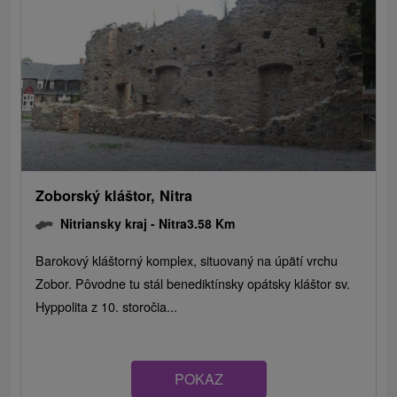
Zoborský kláštor, Nitra
Nitriansky kraj -
Nitra
3.58 Km
Barokový kláštorný komplex, situovaný na úpätí vrchu
Zobor. Pôvodne tu stál benediktínsky opátsky kláštor sv.
Hyppolita z 10. storočia...
POKAZ