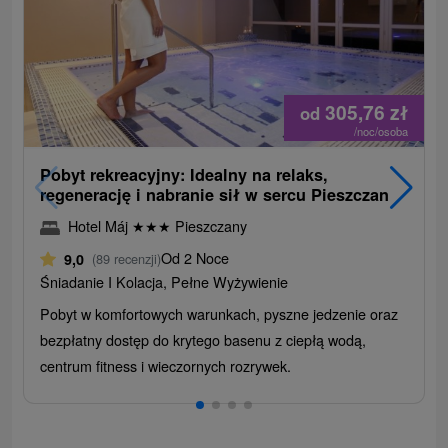
305,76
zł
od
/noc/osoba
Pobyt rekreacyjny: Idealny na relaks,
regenerację i nabranie sił w sercu Pieszczan
Hotel Máj
★
★
★
Pieszczany
Od 2 Noce
9,0
(89 recenzji)
Śniadanie I Kolacja, Pełne Wyżywienie
Pobyt w komfortowych warunkach, pyszne jedzenie oraz
bezpłatny dostęp do krytego basenu z ciepłą wodą,
centrum fitness i wieczornych rozrywek.