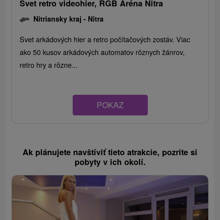
Svet retro videohier, RGB Aréna Nitra
Nitriansky kraj -
Nitra
Svet arkádových hier a retro počítačových zostáv. Viac
ako 50 kusov arkádových automatov rôznych žánrov,
retro hry a rôzne...
POKAZ
Ak plánujete navštíviť tieto atrakcie, pozrite si
pobyty v ich okolí.