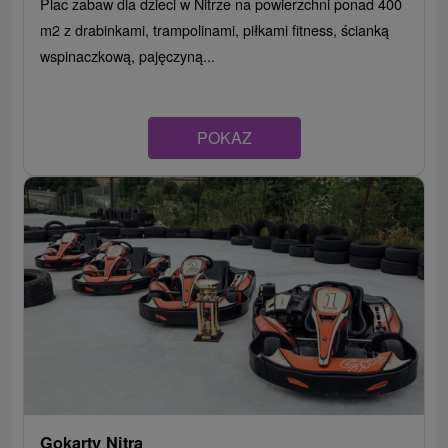
Plac zabaw dla dzieci w Nitrze na powierzchni ponad 400
m2 z drabinkami, trampolinami, piłkami fitness, ścianką
wspinaczkową, pajęczyną...
POKAZ
Gokarty Nitra