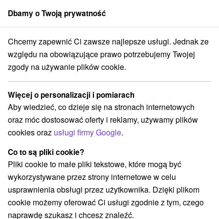
Dbamy o Twoją prywatność
członek grupy
Sorger
Chcemy zapewnić Ci zawsze najlepsze usługi. Jednak ze
cji
Atrakcje dla dzieci
Západné Slovensko
Nitriansky kraj
Nitra
względu na obowiązujące prawo potrzebujemy Twojej
zgody na używanie plików cookie.
Atrakcje dla dzieci Nitra a v okolí
Więcej o personalizacji i pomiarach
Kategorie
Aby wiedzieć, co dzieje się na stronach internetowych
oraz móc dostosować oferty i reklamy, używamy plików
Wszystkie kategorie
Atrakcje z adrenaliną
(1)
cookies oraz
usługi firmy Google
.
Atrakcje turystyczne
Muzea i galerie
(1)
(1)
Ogrody botaniczne
Escaperoom
(1)
(1)
Co to są pliki cookie?
Atrakcje dla dzieci
Pomniki
(5)
(1)
Pliki cookie to małe pliki tekstowe, które mogą być
Ośrodki i miasteczka dziecięce
(1)
wykorzystywane przez strony internetowe w celu
Zamki, pałace, ruiny
Teatry
Miejsca sakralne
(2)
(1)
(2)
usprawnienia obsługi przez użytkownika. Dzięki plikom
Tory gokartowe
Szlaki winne
(1)
(1)
cookie możemy oferować Ci usługi zgodnie z tym, czego
naprawdę szukasz i chcesz znaleźć.