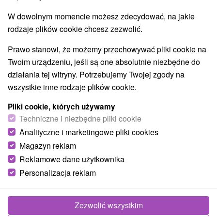
W dowolnym momencie możesz zdecydować, na jakie
rodzaje plików cookie chcesz zezwolić.
Prawo stanowi, że możemy przechowywać pliki cookie na
Twoim urządzeniu, jeśli są one absolutnie niezbędne do
działania tej witryny. Potrzebujemy Twojej zgody na
wszystkie inne rodzaje plików cookie.
Pliki cookie, których używamy
Techniczne i niezbędne pliki cookie
Ogród Botaniczny Nitra
Analityczne i marketingowe pliki cookies
Nitriansky kraj -
Nitra
Magazyn reklam
Jest częścią słowackiego Wydziału Rolnictwa w Nitrze i
Reklamowe dane użytkownika
jest jego miejscem naukowo-pedagogicznym i kulturalno-
Personalizacja reklam
edukacyjnym. Został założony w...
Zezwolić wszystkim