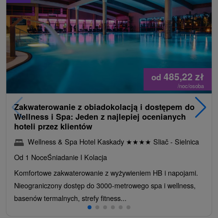
485,22
zł
od
/noc/osoba
Zakwaterowanie z obiadokolacją i dostępem do
Wellness i Spa: Jeden z najlepiej ocenianych
hoteli przez klientów
Wellness & Spa Hotel Kaskady
★
★
★
★
Sliač - Sielnica
Od 1 Noce
Śniadanie I Kolacja
Komfortowe zakwaterowanie z wyżywieniem HB i napojami.
Nieograniczony dostęp do 3000-metrowego spa i wellness,
basenów termalnych, strefy fitness...