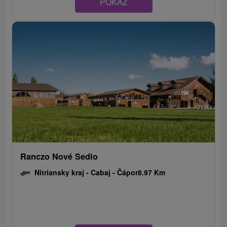
POKAZ
Ranczo Nové Sedlo
Nitriansky kraj -
Cabaj - Čápor
8.97 Km