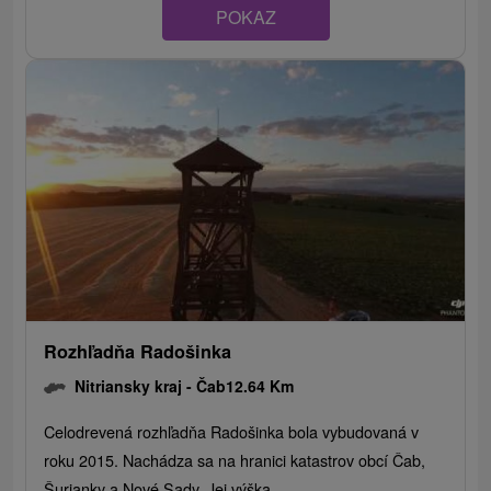
POKAZ
Rozhľadňa Radošinka
Nitriansky kraj -
Čab
12.64 Km
Celodrevená rozhľadňa Radošinka bola vybudovaná v
roku 2015. Nachádza sa na hranici katastrov obcí Čab,
Šurianky a Nové Sady. Jej výška...