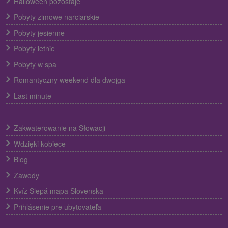
Halloween pozostaje
Pobyty zimowe narciarskie
Pobyty jesienne
Pobyty letnie
Pobyty w spa
Romantyczny weekend dla dwojga
Last minute
Zakwaterowanie na Słowacji
Wdzięki kobiece
Blog
Zawody
Kvíz Slepá mapa Slovenska
Prihlásenie pre ubytovateľa