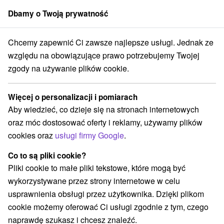
Dbamy o Twoją prywatność
członek grupy
Sorger
Chcemy zapewnić Ci zawsze najlepsze usługi. Jednak ze
dné Slovensko
Nitriansky kraj
Nitra
Nitra Królewski Szlak Winny
względu na obowiązujące prawo potrzebujemy Twojej
zgody na używanie plików cookie.
Nitra Królewski Szlak Winny
Więcej o personalizacji i pomiarach
Wyświetl stronę internetową
Przejdź do
Aby wiedzieć, co dzieje się na stronach internetowych
oraz móc dostosować oferty i reklamy, używamy plików
cookies oraz
usługi firmy Google
.
+421 36 6389706
Co to są pliki cookie?
Fraňa Mojtu 6
GPS:
Pliki cookie to małe pliki tekstowe, które mogą być
949 01 Nitra
N +48° 18' 43.72''
wykorzystywane przez strony internetowe w celu
E +18° 5' 26.99''
usprawnienia obsługi przez użytkownika. Dzięki plikom
cookie możemy oferować Ci usługi zgodnie z tym, czego
naprawdę szukasz i chcesz znaleźć.