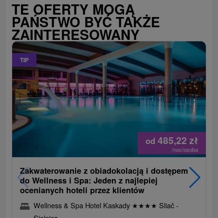
TE OFERTY MOGĄ
PAŃSTWO BYĆ TAKŻE
ZAINTERESOWANY
TIP
485,22
zł
od
/noc/osoba
Zakwaterowanie z obiadokolacją i dostępem
do Wellness i Spa: Jeden z najlepiej
ocenianych hoteli przez klientów
Wellness & Spa Hotel Kaskady
★
★
★
★
Sliač -
Sielnica