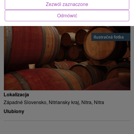
Zezwól zaznaczone
ATRAKCJĄ
Odmówić
Lokalizacja
Západné Slovensko, Nitriansky kraj, Nitra, Nitra
Ulubiony