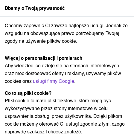
Dbamy o Twoją prywatność
członek grupy
Sorger
Chcemy zapewnić Ci zawsze najlepsze usługi. Jednak ze
né Slovensko
Nitriansky kraj
Cabaj - Čápor
Ranczo Nové Sedlo
względu na obowiązujące prawo potrzebujemy Twojej
zgody na używanie plików cookie.
Ranczo Nové Sedlo
Więcej o personalizacji i pomiarach
Wyświetl stronę internetową
Przejdź do
Aby wiedzieć, co dzieje się na stronach internetowych
oraz móc dostosować oferty i reklamy, używamy plików
cookies oraz
usługi firmy Google
.
+421 903 493 551
info@rancns.sk
Co to są pliki cookie?
Facebook
Pliki cookie to małe pliki tekstowe, które mogą być
wykorzystywane przez strony internetowe w celu
Opinii Google
usprawnienia obsługi przez użytkownika. Dzięki plikom
Cabaj - Čápor 926
GPS:
cookie możemy oferować Ci usługi zgodnie z tym, czego
951 17 Cabaj - Čápor
N +48° 14' 38.78''
naprawdę szukasz i chcesz znaleźć.
E +18° 1' 22.11''