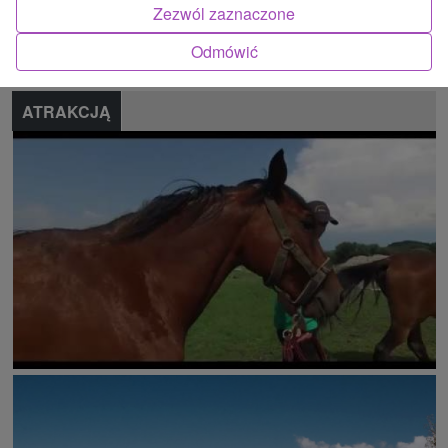
Zezwól zaznaczone
Zgłoś błąd
Odmówić
ATRAKCJĄ