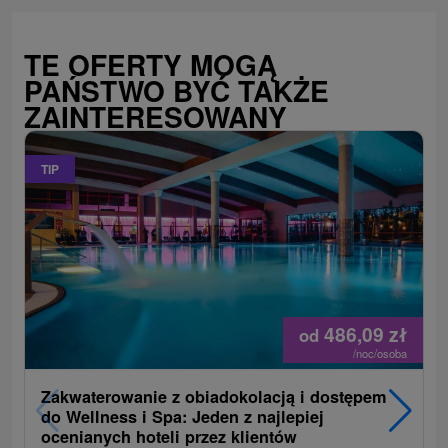
TE OFERTY MOGĄ
PAŃSTWO BYĆ TAKŻE
ZAINTERESOWANY
TIP
486,09
zł
od
/noc/osoba
Zakwaterowanie z obiadokolacją i dostępem
do Wellness i Spa: Jeden z najlepiej
ocenianych hoteli przez klientów