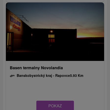
Basen termalny Novolandia
Banskobystrický kraj -
Rapovce
5.93 Km
POKAZ