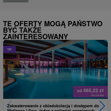
TE OFERTY MOGĄ PAŃSTWO
BYĆ TAKŻE
ZAINTERESOWANY
TIP
485,22
zł
od
/noc/osoba
Zakwaterowanie z obiadokolacją i dostępem do
Wellness i Spa: Jeden z najlepiej ocenianych