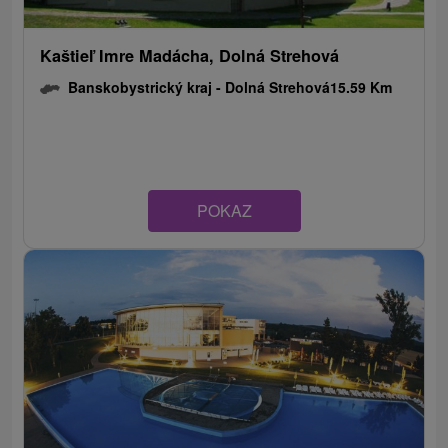
Kaštieľ Imre Madácha, Dolná Strehová
Banskobystrický kraj -
Dolná Strehová
15.59 Km
POKAZ