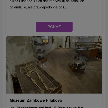
okres Lučenec. O ich dátume vzniku sa zatiaľ len
polemizuje, ale pravdepodobne boli...
POKAZ
Muzeum Zamkowe Fiľakovo
Banskobystrický kraj -
Fiľakovo
13.56 Km