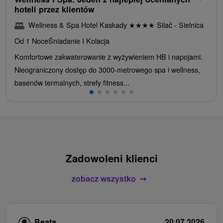
hoteli przez klientów
Wellness & Spa Hotel Kaskady
★
★
★
★
Sliač - Sielnica
Od 1 Noce
Śniadanie I Kolacja
Komfortowe zakwaterowanie z wyżywieniem HB i napojami.
Nieograniczony dostęp do 3000-metrowego spa i wellness,
basenów termalnych, strefy fitness...
Zadowoleni klienci
zobacz wszystko
Beata
20.07.2026