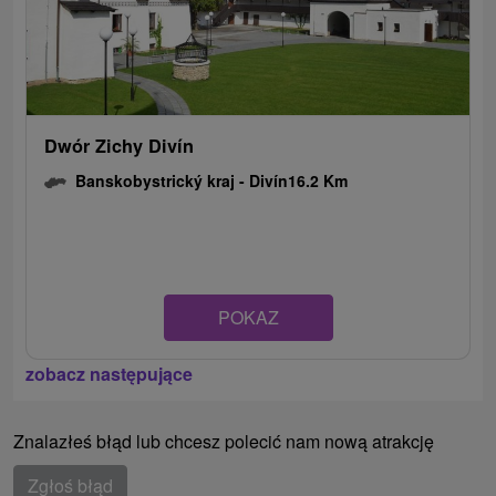
Dwór Zichy Divín
Banskobystrický kraj -
Divín
16.2 Km
POKAZ
zobacz następujące
Znalazłeś błąd lub chcesz polecić nam nową atrakcję
Zgłoś błąd