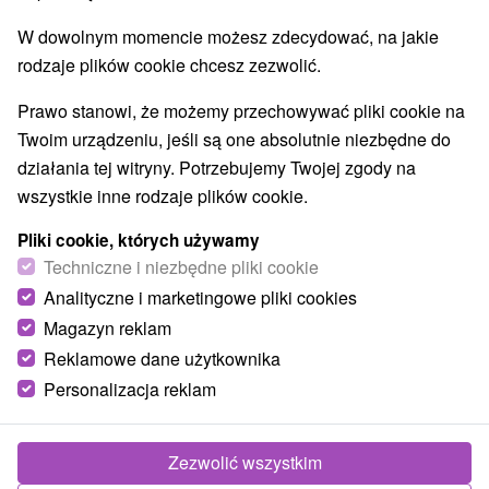
W dowolnym momencie możesz zdecydować, na jakie
rodzaje plików cookie chcesz zezwolić.
Prawo stanowi, że możemy przechowywać pliki cookie na
Twoim urządzeniu, jeśli są one absolutnie niezbędne do
działania tej witryny. Potrzebujemy Twojej zgody na
wszystkie inne rodzaje plików cookie.
Basen Miraj
Pliki cookie, których używamy
Banskobystrický kraj -
Lučenec
Techniczne i niezbędne pliki cookie
Analityczne i marketingowe pliki cookies
Ośrodek Miraj znajduje się w pobliżu miasta Lučenec, a
Magazyn reklam
konkretnie w powiecie Opatová. Jest tu basen ze słoną
wodą, piaszczysta plaża morska,...
Reklamowe dane użytkownika
Personalizacja reklam
POKAZ
Zezwolić wszystkim