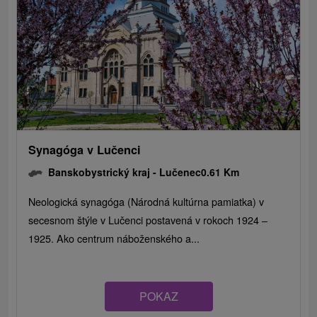
Synagóga v Lučenci
Banskobystrický kraj -
Lučenec
0.61 Km
Neologická synagóga (Národná kultúrna pamiatka) v
secesnom štýle v Lučenci postavená v rokoch 1924 –
1925. Ako centrum náboženského a...
POKAZ