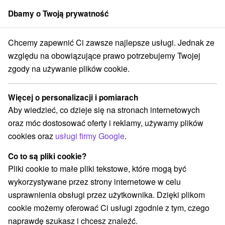
Dbamy o Twoją prywatność
członek grupy
Sorger
Chcemy zapewnić Ci zawsze najlepsze usługi. Jednak ze
cje dla dzieci
Stredné Slovensko
Banskobystrický kraj
Lučenec
względu na obowiązujące prawo potrzebujemy Twojej
zgody na używanie plików cookie.
Atrakcje dla dzieci Lučenec a v
okolí
Więcej o personalizacji i pomiarach
Aby wiedzieć, co dzieje się na stronach internetowych
Kategorie
oraz móc dostosować oferty i reklamy, używamy plików
cookies oraz
usługi firmy Google
.
Wszystkie kategorie
Atrakcje z adrenaliną
(1)
Atrakcje turystyczne
Muzea i galerie
(1)
(1)
Co to są pliki cookie?
Atrakcje dla dzieci
Aquaparki, baseny
(2)
(1)
Pliki cookie to małe pliki tekstowe, które mogą być
Sporty
Miejsca sakralne
(1)
(1)
wykorzystywane przez strony internetowe w celu
usprawnienia obsługi przez użytkownika. Dzięki plikom
cookie możemy oferować Ci usługi zgodnie z tym, czego
naprawdę szukasz i chcesz znaleźć.