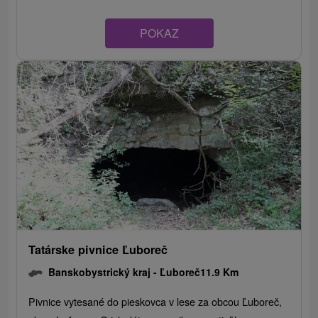
POKAZ
Tatárske pivnice Ľuboreč
Banskobystrický kraj -
Ľuboreč
11.9 Km
Pivnice vytesané do pieskovca v lese za obcou Ľuboreč,