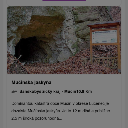
Mučínska jaskyňa
Banskobystrický kraj -
Mučín
10.8 Km
Dominantou katastra obce Mučín v okrese Lučenec je
dozaista Mučínska jaskyňa. Je to 12 m dlhá a približne
2,5 m široká pozoruhodná...