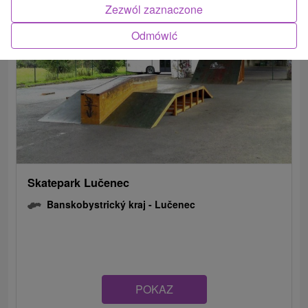
Zezwól zaznaczone
Odmówić
Skatepark Lučenec
Banskobystrický kraj -
Lučenec
POKAZ