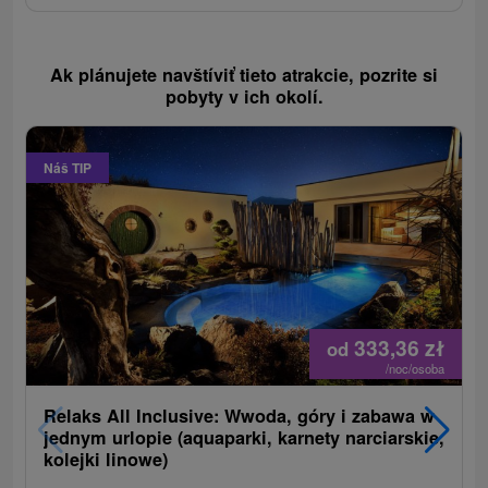
Ak plánujete navštíviť tieto atrakcie, pozrite si
pobyty v ich okolí.
Náš TIP
333,36
zł
od
/noc/osoba
Relaks All Inclusive: Wwoda, góry i zabawa w
jednym urlopie (aquaparki, karnety narciarskie,
kolejki linowe)