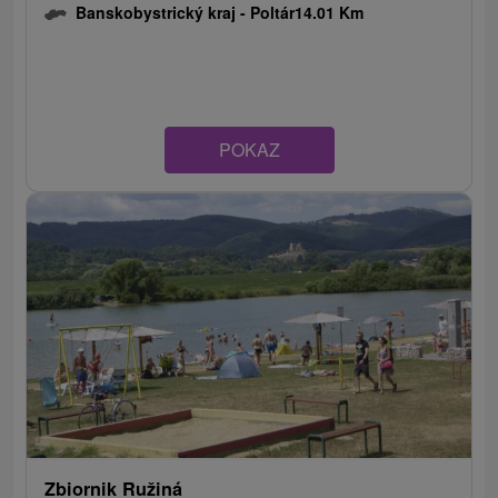
Banskobystrický kraj -
Poltár
14.01 Km
POKAZ
Zbiornik Ružiná