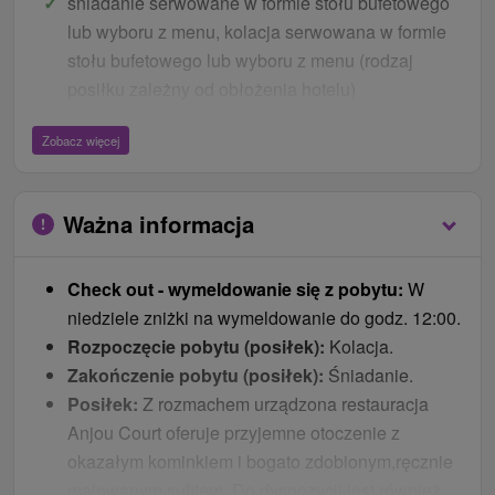
śniadanie serwowane w formie stołu bufetowego
lub wyboru z menu, kolacja serwowana w formie
stołu bufetowego lub wyboru z menu (rodzaj
posiłku zależny od obłożenia hotelu)
1 godzina wstęp do Wellness w każdym dniu
Zobacz więcej
pobytu (w godzinach otwarcia)
W ramach pobytu każdemu gościowi przysługuje
1 godzina wellness dziennie. W przypadku
Ważna informacja
mniejszej liczby gości, nie ograniczamy pobytu w
strefie wellness. W strefie wellness znajdą
Check out - wymeldowanie się z pobytu:
W
Państwo basen, jacuzzi, saunę fińską i na
niedziele zniżki na wymeldowanie do godz. 12:00.
podczerwień oraz basen chłodzący. Możliwość
Rozpoczęcie pobytu (posiłek):
Kolacja.
wykupienia masażu.
Zakończenie pobytu (posiłek):
Śniadanie.
zwiedzanie zamku z przewodnikiem
Posiłek:
Z rozmachem urządzona restauracja
Wi-Fi
Anjou Court oferuje przyjemne otoczenie z
parkowanie
okazałym kominkiem i bogato zdobionym,ręcznie
dzieci
malowanym sufitem. Do dyspozycji jest również