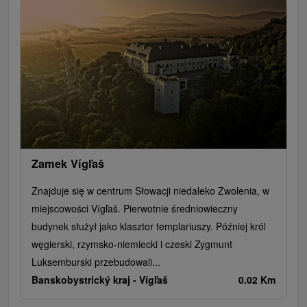
Ogrody botaniczne
Parki miejskie i zamkowe
Loty widokowe i rejsy wycieczkowe
Tarcze
Jeziora, jeziora, zbiorniki wodne
Zabytki techniki
Pomniki
Wodospady
Kościoły drewniane
Źródła
Teatry
Jazda konna
Túry a turistické chodníky
Zamki
Chaty górskie
Miejsca sakralne
Rafting, rafting, rafting
Obiekty architektoniczne
Ośrodek narciarski
Pola golfowe
Tory gokartowe
Amfiteatry i kina w przyrodzie
Szlaki winne
Cyklotrasy
Zamek Vígľaš
Znajduje się w centrum Słowacji niedaleko Zwolenia, w
miejscowości Vígľaš. Pierwotnie średniowieczny
budynek służył jako klasztor templariuszy. Później król
węgierski, rzymsko-niemiecki i czeski Zygmunt
Luksemburski przebudowali...
Banskobystrický kraj -
Vígľaš
0.02 Km