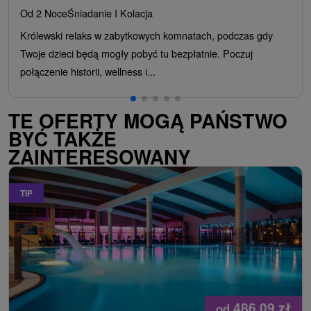
Od 2 Noce
Śniadanie I Kolacja
Królewski relaks w zabytkowych komnatach, podczas gdy
Twoje dzieci będą mogły pobyć tu bezpłatnie. Poczuj
połączenie historii, wellness i...
TE OFERTY MOGĄ PAŃSTWO
BYĆ TAKŻE
ZAINTERESOWANY
TIP
486,09
zł
od