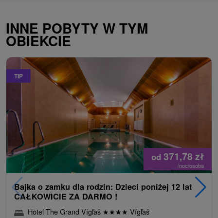
INNE POBYTY W TYM
OBIEKCIE
TIP
371,78
zł
od
/noc/osoba
Bajka o zamku dla rodzin: Dzieci poniżej 12 lat
CAŁKOWICIE ZA DARMO !
Hotel The Grand Vígľaš
★
★
★
★
Vígľaš