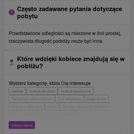
Często zadawane pytania dotyczące
pobytu
Przedstawione odległości są mierzone w linii prostej,
rzeczywista długość podróży może być inna.
Które wdzięki kobiece znajdują się w
pobliżu?
Wybierz kategorię, która Cię interesuje
Jaskinie
Atrakcje dla dzieci
Atrakcje turystyczne
Planetarium i obserwatorium
Tory bobslejowe
Kolejki linowe
Atrakcje z adrenaliną
Sporty
Ośrodki i miasteczka dziecięce
Muzea i galerie
Areny laserowe i paintball
Wieże obserwacyjne i chodniki
Ogrody zoologiczne i fermy zwierząt
Zobacz więcej
Escaperoom
Aquaparki, baseny
Zamki, pałace, ruiny
Skanseny