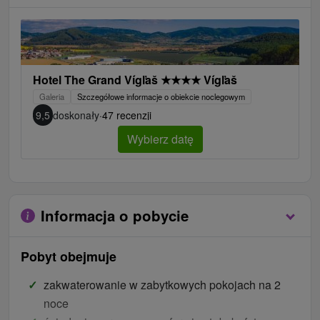
Hotel The Grand Vígľaš
★
★
★
★
Vígľaš
Galeria
Szczegółowe informacje o obiekcie noclegowym
9,5
doskonały
·
47 recenzji
Wybierz datę
Informacja o pobycie
Pobyt obejmuje
zakwaterowanie w zabytkowych pokojach na 2
noce