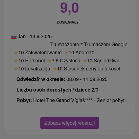
9,0
DOSKONAŁY
Ján - 13.9.2025
Tłumaczenie z Tłumaczem Google
★
10 Zakwaterowanie
★
10 Abordaż
★
10 Personel
★
7.5 Czystość
★
10 Sąsiedztwo
★
10 Lokalizacja
★
10 Stosunek ceny do jakości
Odwiedził w okresie:
08.09 - 11.09.2025
Liczba osób dorosłych / dzieci:
2/0
Pobyt:
Hotel The Grand Vígľaš**** - Senior pobyt
Zobacz więcej recenzji