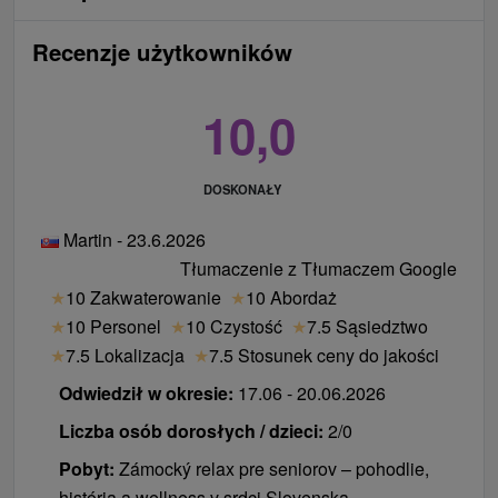
Recenzje użytkowników
10,0
DOSKONAŁY
Martin - 23.6.2026
Tłumaczenie z Tłumaczem Google
★
10 Zakwaterowanie
★
10 Abordaż
★
10 Personel
★
10 Czystość
★
7.5 Sąsiedztwo
★
7.5 Lokalizacja
★
7.5 Stosunek ceny do jakości
Odwiedził w okresie:
17.06 - 20.06.2026
Liczba osób dorosłych / dzieci:
2/0
Pobyt:
Zámocký relax pre seniorov – pohodlie,
história a wellness v srdci Slovenska