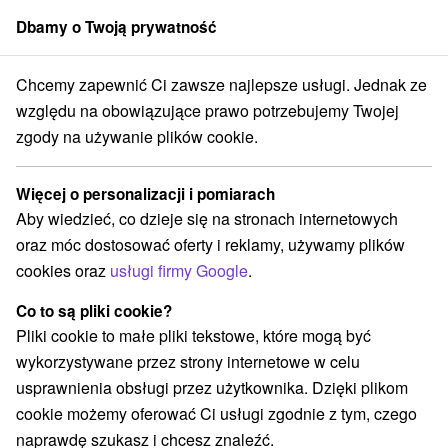
Dbamy o Twoją prywatność
członek grupy
Sorger
Chcemy zapewnić Ci zawsze najlepsze usługi. Jednak ze
 **** Vígľaš
Relaks na zamku: Relaks w zamku z nutą przeszłości
względu na obowiązujące prawo potrzebujemy Twojej
zgody na używanie plików cookie.
Relaks na zamku: Relaks w zamku
z nutą przeszłości
Więcej o personalizacji i pomiarach
Hotel The Grand Vígľaš
★
★
★
★
Vígľaš
Vígľaš
Aby wiedzieć, co dzieje się na stronach internetowych
oraz móc dostosować oferty i reklamy, używamy plików
cookies oraz
usługi firmy Google
.
Wybierz datę
Co to są pliki cookie?
Pliki cookie to małe pliki tekstowe, które mogą być
Przejdź do lokalizacji
wykorzystywane przez strony internetowe w celu
usprawnienia obsługi przez użytkownika. Dzięki plikom
9,5
doskonały
47 recenzji
·
cookie możemy oferować Ci usługi zgodnie z tym, czego
naprawdę szukasz i chcesz znaleźć.