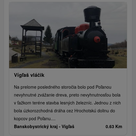
Vígľaš vláčik
Na prelome posledného storočia bolo pod Poľanou
nevyhnutné zvážanie dreva, preto nevyhnutnosťou bola
v ťažkom teréne stavba lesných železníc. Jednou z nich
bola úzkorozchodná dráha cez Hrochotskú dolinu do
kopcov pod Poľanu....
Banskobystrický kraj -
Vígľaš
0.63 Km