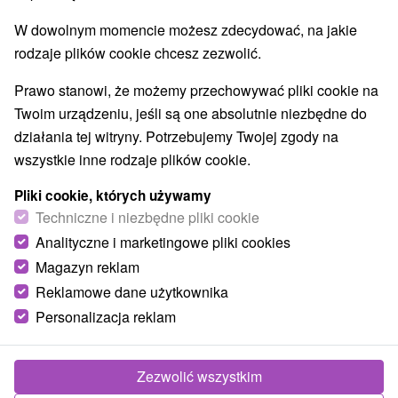
Wieże obserwacyjne i chodniki
(2)
W dowolnym momencie możesz zdecydować, na jakie
Zamki, pałace, ruiny
Skanseny
Zamki
(3)
(1)
(1)
rodzaje plików cookie chcesz zezwolić.
Parki miejskie i zamkowe
(1)
Prawo stanowi, że możemy przechowywać pliki cookie na
Wsie i miasta
Twoim urządzeniu, jeśli są one absolutnie niezbędne do
działania tej witryny. Potrzebujemy Twojej zgody na
Stropkov
(2)
Svidník
(1)
wszystkie inne rodzaje plików cookie.
Pliki cookie, których używamy
Techniczne i niezbędne pliki cookie
Analityczne i marketingowe pliki cookies
Magazyn reklam
Reklamowe dane użytkownika
Personalizacja reklam
Zezwolić wszystkim