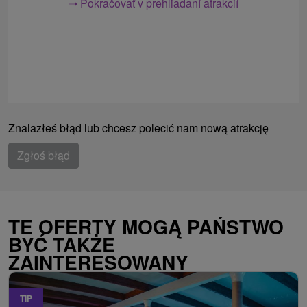
➝ Pokračovať v prehliadaní atrakcií
Znalazłeś błąd lub chcesz polecić nam nową atrakcję
Zgłoś błąd
TE OFERTY MOGĄ PAŃSTWO
BYĆ TAKŻE
ZAINTERESOWANY
TIP