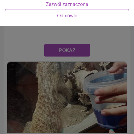
Ekologiczny basen Sninské rybníky
Zezwól zaznaczone
Prešovský kraj -
Snina
Odmówić
POKAZ