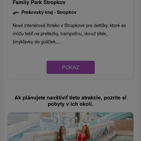
Family Park Stropkov
Prešovský kraj -
Stropkov
Nové interiérové ihrisko v Stropkove pre detičky, ktoré sa
môžu tešiť na preliezky, trampolínu, donut slide,
šmýkľavku do guličiek,...
POKAZ
Ak plánujete navštíviť tieto atrakcie, pozrite si
pobyty v ich okolí.