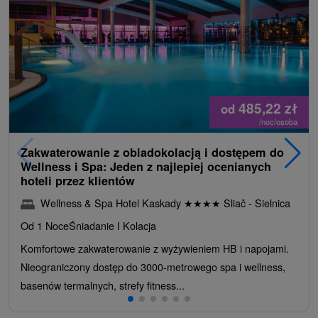
485,22
zł
od
/noc/osoba
Zakwaterowanie z obiadokolacją i dostępem do
Wellness i Spa: Jeden z najlepiej ocenianych
hoteli przez klientów
Wellness & Spa Hotel Kaskady
★
★
★
★
Sliač - Sielnica
Od 1 Noce
Śniadanie I Kolacja
Komfortowe zakwaterowanie z wyżywieniem HB i napojami.
Nieograniczony dostęp do 3000-metrowego spa i wellness,
basenów termalnych, strefy fitness...