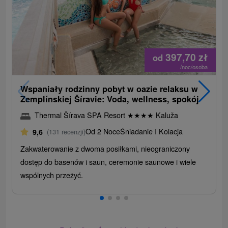
397,70
zł
od
/noc/osoba
Wspaniały rodzinny pobyt w oazie relaksu w
Zemplínskiej Šíravie: Voda, wellness, spokój
Thermal Šírava SPA Resort
★
★
★
★
Kaluža
Od 2 Noce
Śniadanie I Kolacja
9,6
(131 recenzji)
Zakwaterowanie z dwoma posiłkami, nieograniczony
dostęp do basenów i saun, ceremonie saunowe i wiele
wspólnych przeżyć.