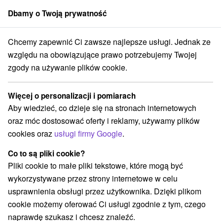
Dbamy o Twoją prywatność
członek grupy
Sorger
Chcemy zapewnić Ci zawsze najlepsze usługi. Jednak ze
Atrakcje na Słowacji
Atrakcje dla dzieci
Laborecká vrchovina
względu na obowiązujące prawo potrzebujemy Twojej
zgody na używanie plików cookie.
Atrakcje dla dzieci Laborecká
vrchovina
Więcej o personalizacji i pomiarach
Aby wiedzieć, co dzieje się na stronach internetowych
Kategorie
oraz móc dostosować oferty i reklamy, używamy plików
cookies oraz
usługi firmy Google
.
Wszystkie kategorie
Jeziora, jeziora, zbiorniki wodne
(2)
Co to są pliki cookie?
Atrakcje turystyczne
Muzea i galerie
(2)
(1)
Pliki cookie to małe pliki tekstowe, które mogą być
Ogrody zoologiczne i fermy zwierząt
Tarcze
(1)
(1)
wykorzystywane przez strony internetowe w celu
Atrakcje dla dzieci
Kościoły drewniane
(4)
(10)
usprawnienia obsługi przez użytkownika. Dzięki plikom
Aquaparki, baseny
Planetarium i obserwatorium
(2)
(1)
cookie możemy oferować Ci usługi zgodnie z tym, czego
Ośrodki i miasteczka dziecięce
(1)
naprawdę szukasz i chcesz znaleźć.