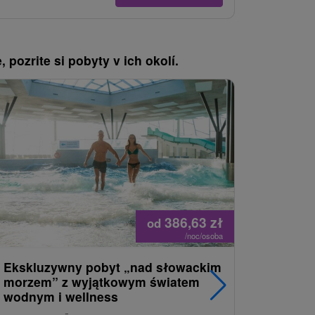
, pozrite si pobyty v ich okolí.
386,63
zł
od
/noc/osoba
Ekskluzywny pobyt „nad słowackim
Romanty
morzem” z wyjątkowym światem
miłość, r
wodnym i wellness
samopoc
niezapo