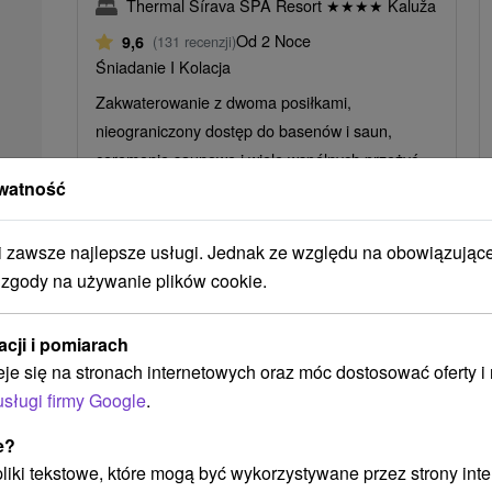
Thermal Šírava SPA Resort
★
★
★
★
Kaluža
Od 2 Noce
9,6
(131 recenzji)
Śniadanie I Kolacja
Zakwaterowanie z dwoma posiłkami,
nieograniczony dostęp do basenów i saun,
ceremonie saunowe i wiele wspólnych przeżyć.
watność
zawsze najlepsze usługi. Jednak ze względu na obowiązując
➝ Pokračovať v prehl
 zgody na używanie plików cookie.
acji i pomiarach
eje się na stronach internetowych oraz móc dostosować oferty 
usługi firmy Google
.
e?
 pliki tekstowe, które mogą być wykorzystywane przez strony int