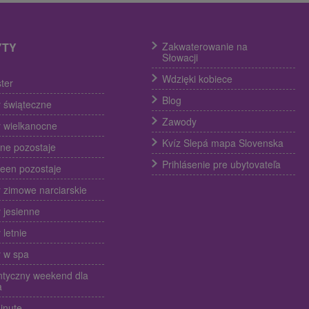
YTY
Zakwaterowanie na
Słowacji
Wdzięki kobiece
ter
Blog
 świąteczne
Zawody
 wielkanocne
Kvíz Slepá mapa Slovenska
ine pozostaje
Prihlásenie pre ubytovateľa
een pozostaje
 zimowe narciarskie
 jesienne
 letnie
 w spa
tyczny weekend dla
a
inute