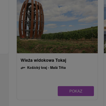
Wieża widokowa Tokaj
Košický kraj -
Malá Tŕňa
POKAZ