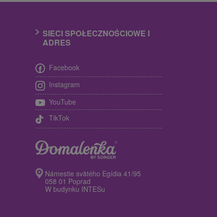
SIECI SPOŁECZNOŚCIOWE I
ADRES
Facebook
Instagram
YouTube
TikTok
Námestie svätého Egídia 41/95
058 01 Poprad
W budynku INTESu