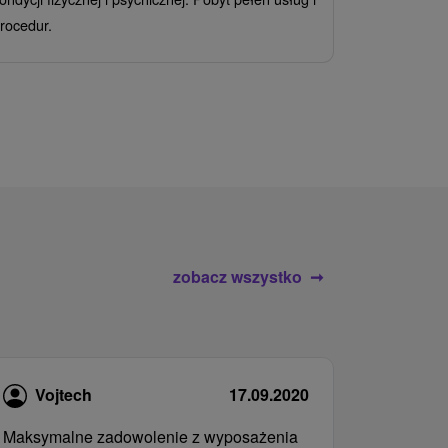
Ciesz się z
rocedur.
wrażeń poby
atrakcje wod
zobacz wszystko
Vojtech
17.09.2020
Maksymalne zadowolenie z wyposażenia