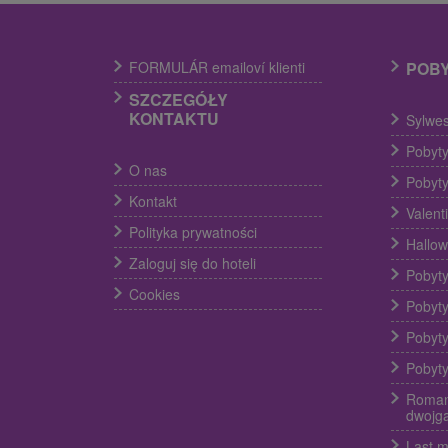
FORMULÁR emailoví klienti
POB
SZCZEGÓŁY
KONTAKTU
Sylwes
Pobyty
O nas
Pobyty
Kontakt
Valent
Polityka prywatności
Hallow
Zaloguj się do hoteli
Pobyty
Cookies
Pobyty
Pobyty
Pobyty
Roman
dwojg
Last m