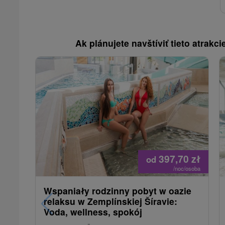
Ak plánujete navštíviť tieto atrakcie
397,70
zł
od
/noc/osoba
Wspaniały rodzinny pobyt w oazie
relaksu w Zemplínskiej Šíravie:
Voda, wellness, spokój