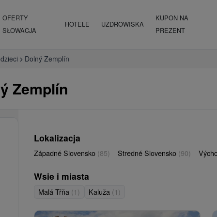
OFERTY
KUPON NA
HOTELE
UZDROWISKA
SŁOWACJA
PREZENT
 dzieci
Dolný Zemplín
ný Zemplín
Lokalizacja
Západné Slovensko
(85)
Stredné Slovensko
(90)
Vých
Wsie i miasta
Malá Tŕňa
(1)
Kaluža
(1)