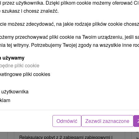
i przez użytkownika. Dzięki plikom cookie możemy oferować Ci
STWO BYĆ TAKŻE ZAINTERESO
 szukasz i chcesz znaleźć.
 możesz zdecydować, na jakie rodzaje plików cookie chcesz
ożemy przechowywać pliki cookie na Twoim urządzeniu, jeśli s
ia tej witryny. Potrzebujemy Twojej zgody na wszystkie inne ro
ych używamy
będne pliki cookie
ketingowe pliki cookies
ł
404,70
zł
od
ba
/noc/osoba
 użytkownika
Intensywny pobyt MINI RELAX:
eklam
z
Szybka i skuteczna ucieczka od
stresu
Hotel Flóra
★
★
★
Trenczańskie Teplice
Odmówić
Zezwól zaznaczone
O
Od 2 Noce
Śniadanie I Kolacja
P
Relaksujący pobyt z 2 zabiegami zabiegowymi i
k