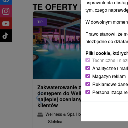
usprawnienia obsług
TE OFERTY MOGĄ PAŃ
tym, czego naprawdę
W dowolnym momencie
TIP
Prawo stanowi, że m
niezbędne do działan
Pliki cookie, któr
Techniczne i niez
Analityczne i mar
485,22
z
od
/noc/oso
Magazyn reklam
Reklamowe dane
Zakwaterowanie z obiadokolacją i
Personalizacja r
dostępem do Wellness i Spa: Jeden 
najlepiej ocenianych hoteli przez
klientów
Wellness & Spa Hotel Kaskady
★
★
★
★
Sliač
- Sielnica