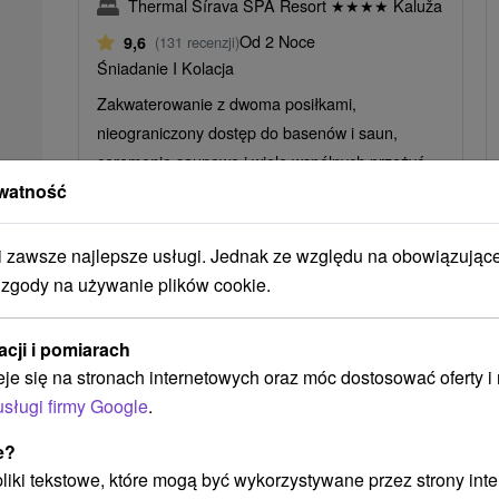
Thermal Šírava SPA Resort
★
★
★
★
Kaluža
Od 2 Noce
9,6
(131 recenzji)
Śniadanie I Kolacja
Zakwaterowanie z dwoma posiłkami,
nieograniczony dostęp do basenów i saun,
ceremonie saunowe i wiele wspólnych przeżyć.
watność
zawsze najlepsze usługi. Jednak ze względu na obowiązując
➝ Pokračovať v prehl
 zgody na używanie plików cookie.
acji i pomiarach
eje się na stronach internetowych oraz móc dostosować oferty 
usługi firmy Google
.
e?
 pliki tekstowe, które mogą być wykorzystywane przez strony int