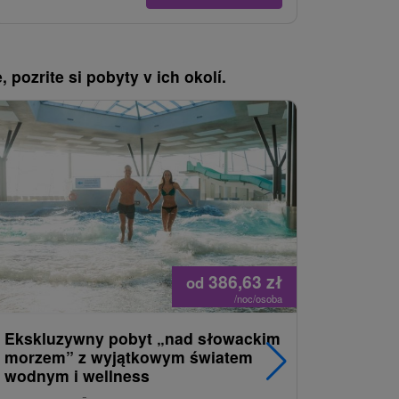
, pozrite si pobyty v ich okolí.
386,63
zł
od
/noc/osoba
Ekskluzywny pobyt „nad słowackim
Romanty
morzem” z wyjątkowym światem
miłość, r
wodnym i wellness
samopoc
niezapo