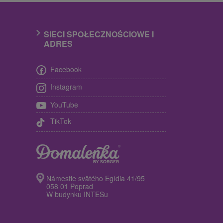
SIECI SPOŁECZNOŚCIOWE I
ADRES
Facebook
Instagram
YouTube
TikTok
Námestie svätého Egídia 41/95
058 01 Poprad
W budynku INTESu