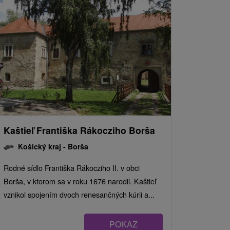
Kaštieľ Františka Rákocziho Borša
Košický kraj -
Borša
Rodné sídlo Františka Rákocziho II. v obci
Borša, v ktorom sa v roku 1676 narodil. Kaštieľ
vznikol spojením dvoch renesančných kúrii a...
POKAZ