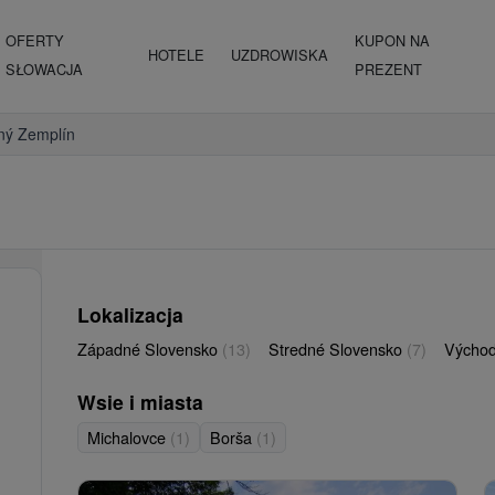
OFERTY
KUPON NA
HOTELE
UZDROWISKA
SŁOWACJA
PREZENT
ný Zemplín
Lokalizacja
Západné Slovensko
(13)
Stredné Slovensko
(7)
Východ
Wsie i miasta
Michalovce
(1)
Borša
(1)