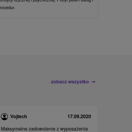
Ciesz się z
rocedur.
wrażeń poby
atrakcje wod
zobacz wszystko
Vojtech
17.09.2020
Maksymalne zadowolenie z wyposażenia