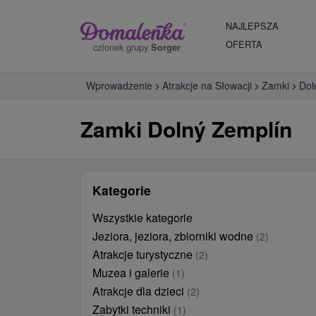
NAJLEPSZA
OFERTA
członek grupy
Sorger
Wprowadzenie
Atrakcje na Słowacji
Zamki
Dol
Zamki Dolný Zemplín
Kategorie
Wszystkie kategorie
Jeziora, jeziora, zbiorniki wodne
(2)
Atrakcje turystyczne
(2)
Muzea i galerie
(1)
Atrakcje dla dzieci
(2)
Zabytki techniki
(1)