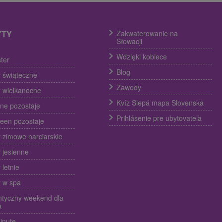
YTY
Zakwaterowanie na
Słowacji
Wdzięki kobiece
ter
Blog
 świąteczne
Zawody
 wielkanocne
Kvíz Slepá mapa Slovenska
ine pozostaje
Prihlásenie pre ubytovateľa
een pozostaje
 zimowe narciarskie
 jesienne
 letnie
 w spa
tyczny weekend dla
a
inute