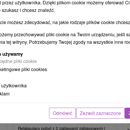
i przez użytkownika. Dzięki plikom cookie możemy oferować Ci
STWO BYĆ TAKŻE ZAINTERESO
 szukasz i chcesz znaleźć.
 możesz zdecydować, na jakie rodzaje plików cookie chcesz
ożemy przechowywać pliki cookie na Twoim urządzeniu, jeśli s
ia tej witryny. Potrzebujemy Twojej zgody na wszystkie inne ro
ych używamy
będne pliki cookie
ketingowe pliki cookies
ł
404,70
zł
od
ba
/noc/osoba
 użytkownika
Intensywny pobyt MINI RELAX:
eklam
z
Szybka i skuteczna ucieczka od
stresu
Hotel Flóra
★
★
★
Trenczańskie Teplice
Odmówić
Zezwól zaznaczone
O
Od 2 Noce
Śniadanie I Kolacja
P
Relaksujący pobyt z 2 zabiegami zabiegowymi i
k