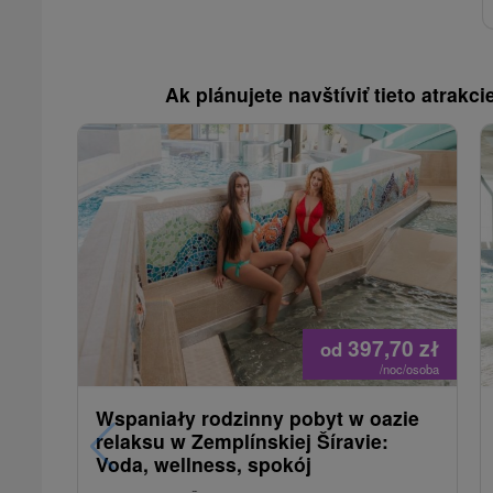
Ak plánujete navštíviť tieto atrakcie
397,70
zł
od
/noc/osoba
Wspaniały rodzinny pobyt w oazie
relaksu w Zemplínskiej Šíravie:
Voda, wellness, spokój