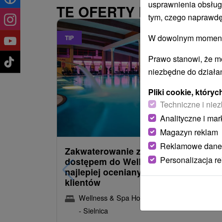
usprawnienia obsług
TE OFERTY MOGĄ PAŃ
tym, czego naprawdę
W dowolnym momencie
TIP
Prawo stanowi, że m
niezbędne do działan
Pliki cookie, któr
Techniczne i niez
Analityczne i mar
485,22
z
od
/noc/oso
Magazyn reklam
Reklamowe dane
Zakwaterowanie z obiadokolacją i
Personalizacja r
dostępem do Wellness i Spa: Jeden 
najlepiej ocenianych hoteli przez
klientów
Wellness & Spa Hotel Kaskady
★
★
★
★
Sliač
- Sielnica