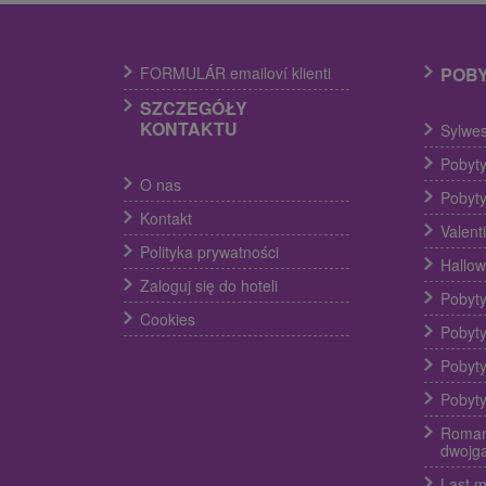
FORMULÁR emailoví klienti
POB
SZCZEGÓŁY
KONTAKTU
Sylwes
Pobyty
O nas
Pobyty
Kontakt
Valent
Polityka prywatności
Hallow
Zaloguj się do hoteli
Pobyty
Cookies
Pobyty
Pobyty
Pobyty
Roman
dwojg
Last m