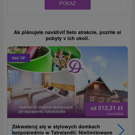
POKAZ
Ak plánujete navštíviť tieto atrakcie, pozrite si
pobyty v ich okolí.
Náš TIP
312,31
zł
od
/noc/osoba
Zakwateruj się w stylowych domkach
bezpośrednio w Tatralandii: Nielimitowane