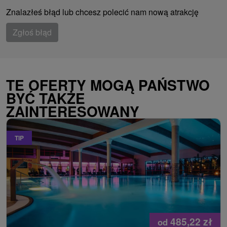
Znalazłeś błąd lub chcesz polecić nam nową atrakcję
Zgłoś błąd
TE OFERTY MOGĄ PAŃSTWO
BYĆ TAKŻE
ZAINTERESOWANY
TIP
485,22
zł
od