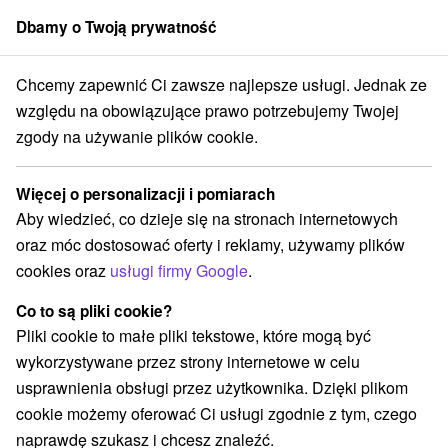
Dbamy o Twoją prywatność
członek grupy
Sorger
Chcemy zapewnić Ci zawsze najlepsze usługi. Jednak ze
Atrakcje na Słowacji
Atrakcje z adrenaliną
Niskie Tatry
względu na obowiązujące prawo potrzebujemy Twojej
zgody na używanie plików cookie.
Atrakcje z adrenaliną Niskie Tatry
Więcej o personalizacji i pomiarach
Kategorie
Aby wiedzieć, co dzieje się na stronach internetowych
oraz móc dostosować oferty i reklamy, używamy plików
Wszystkie kategorie
Kościoły drewniane
(1)
cookies oraz
usługi firmy Google
.
Túry a turistické chodníky
(15)
Amfiteatry i kina w przyrodzie
Pola golfowe
(2)
(1)
Co to są pliki cookie?
Źródła
Parki miejskie i zamkowe
(4)
(1)
Pliki cookie to małe pliki tekstowe, które mogą być
Ośrodek narciarski
Chaty górskie
Skanseny
(5)
(6)
(2)
wykorzystywane przez strony internetowe w celu
Jazda konna
Sporty
Zamki, pałace, ruiny
(1)
(5)
(1)
usprawnienia obsługi przez użytkownika. Dzięki plikom
Areny laserowe i paintball
(1)
cookie możemy oferować Ci usługi zgodnie z tym, czego
Ośrodki i miasteczka dziecięce
(2)
naprawdę szukasz i chcesz znaleźć.