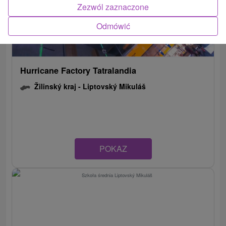
Zezwól zaznaczone
Odmówić
Hurricane Factory Tatralandia
Žilinský kraj -
Liptovský Mikuláš
POKAZ