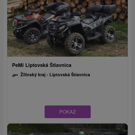
PeMi Liptovská Štiavnica
Žilinský kraj -
Liptovská Štiavnica
POKAZ