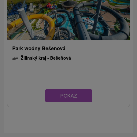
Park wodny Bešenová
Žilinský kraj -
Bešeňová
POKAZ