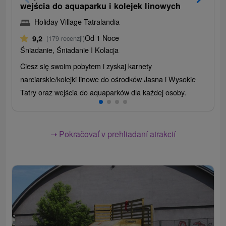
wejścia do aquaparku i kolejek linowych
Holiday Village Tatralandia
Od 1 Noce
9,2
(179 recenzji)
Śniadanie, Śniadanie I Kolacja
Ciesz się swoim pobytem i zyskaj karnety
narciarskie/kolejki linowe do ośrodków Jasna i Wysokie
Tatry oraz wejścia do aquaparków dla każdej osoby.
➝ Pokračovať v prehliadaní atrakcií