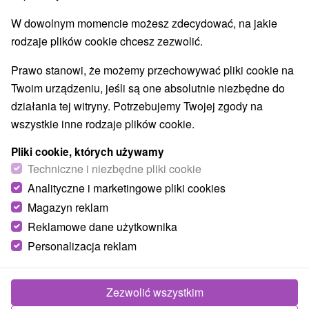
Aquaparki, baseny
(2)
W dowolnym momencie możesz zdecydować, na jakie
Jeziora, jeziora, zbiorniki wodne
Wodospady
(3)
(1)
rodzaje plików cookie chcesz zezwolić.
Pomniki
Zabytki techniki
Atrakcje dla dzieci
(1)
(3)
(20)
Tarcze
Escaperoom
Ogrody botaniczne
(9)
(1)
(1)
Prawo stanowi, że możemy przechowywać pliki cookie na
Ogrody zoologiczne i fermy zwierząt
(1)
Twoim urządzeniu, jeśli są one absolutnie niezbędne do
Muzea i galerie
Atrakcje turystyczne
(4)
(13)
działania tej witryny. Potrzebujemy Twojej zgody na
Atrakcje z adrenaliną
Kolejki linowe
(8)
(1)
wszystkie inne rodzaje plików cookie.
Tory bobslejowe
Jaskinie
(1)
(5)
Pliki cookie, których używamy
Techniczne i niezbędne pliki cookie
Wsie i miasta
Analityczne i marketingowe pliki cookies
Liptovský Mikuláš
(4)
Pavčina Lehota
(1)
Magazyn reklam
Reklamowe dane użytkownika
Personalizacja reklam
Zezwolić wszystkim