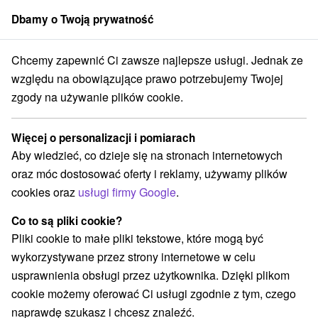
Dbamy o Twoją prywatność
członek grupy
Sorger
Chcemy zapewnić Ci zawsze najlepsze usługi. Jednak ze
Atrakcje na Słowacji
Skanseny
Niskie Tatry
względu na obowiązujące prawo potrzebujemy Twojej
zgody na używanie plików cookie.
Skanseny Niskie Tatry
Więcej o personalizacji i pomiarach
Kategorie
Aby wiedzieć, co dzieje się na stronach internetowych
oraz móc dostosować oferty i reklamy, używamy plików
Wszystkie kategorie
Kościoły drewniane
(1)
cookies oraz
usługi firmy Google
.
Túry a turistické chodníky
(15)
Amfiteatry i kina w przyrodzie
Pola golfowe
(2)
(1)
Co to są pliki cookie?
Źródła
Parki miejskie i zamkowe
(4)
(1)
Pliki cookie to małe pliki tekstowe, które mogą być
Ośrodek narciarski
Chaty górskie
Skanseny
(5)
(6)
(2)
wykorzystywane przez strony internetowe w celu
Jazda konna
Sporty
Zamki, pałace, ruiny
(1)
(5)
(1)
usprawnienia obsługi przez użytkownika. Dzięki plikom
Areny laserowe i paintball
(1)
cookie możemy oferować Ci usługi zgodnie z tym, czego
Ośrodki i miasteczka dziecięce
(2)
naprawdę szukasz i chcesz znaleźć.