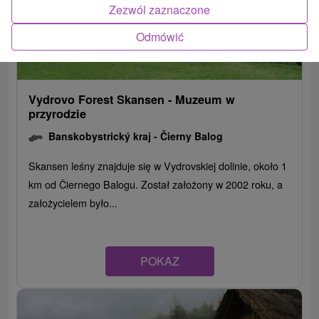
Zezwól zaznaczone
Odmówić
Vydrovo Forest Skansen - Muzeum w
przyrodzie
Banskobystrický kraj -
Čierny Balog
Skansen leśny znajduje się w Vydrovskiej dolinie, około 1
km od Čiernego Balogu. Został założony w 2002 roku, a
założycielem było...
POKAZ