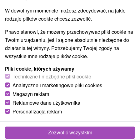
Aquaparki, baseny
(2)
W dowolnym momencie możesz zdecydować, na jakie
Jeziora, jeziora, zbiorniki wodne
Wodospady
(3)
(1)
rodzaje plików cookie chcesz zezwolić.
Pomniki
Zabytki techniki
Atrakcje dla dzieci
(1)
(3)
(20)
Tarcze
Escaperoom
Ogrody botaniczne
(9)
(1)
(1)
Prawo stanowi, że możemy przechowywać pliki cookie na
Ogrody zoologiczne i fermy zwierząt
(1)
Twoim urządzeniu, jeśli są one absolutnie niezbędne do
Muzea i galerie
Atrakcje turystyczne
(4)
(13)
działania tej witryny. Potrzebujemy Twojej zgody na
Atrakcje z adrenaliną
Kolejki linowe
(8)
(1)
wszystkie inne rodzaje plików cookie.
Tory bobslejowe
Jaskinie
(1)
(5)
Pliki cookie, których używamy
Techniczne i niezbędne pliki cookie
Wsie i miasta
Analityczne i marketingowe pliki cookies
Liptovská Sielnica
(1)
Čierny Balog
(1)
Magazyn reklam
Reklamowe dane użytkownika
Personalizacja reklam
Zezwolić wszystkim