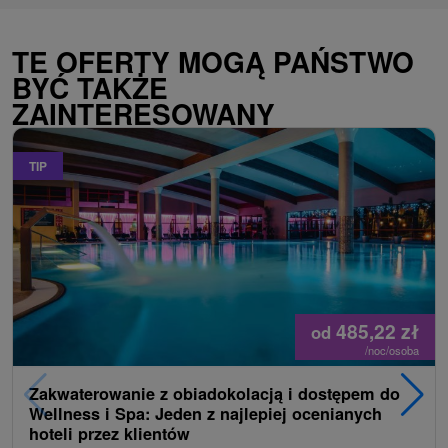
TE OFERTY MOGĄ PAŃSTWO
BYĆ TAKŻE
ZAINTERESOWANY
TIP
485,22
zł
od
/noc/osoba
Zakwaterowanie z obiadokolacją i dostępem do
Wellness i Spa: Jeden z najlepiej ocenianych
hoteli przez klientów