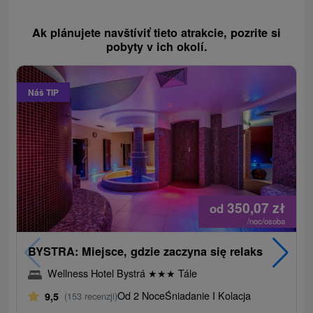
Ak plánujete navštíviť tieto atrakcie, pozrite si
pobyty v ich okolí.
Náš TIP
350,07
zł
od
/noc/osoba
BYSTRA: Miejsce, gdzie zaczyna się relaks
Wellness Hotel Bystrá
★
★
★
Tále
Od 2 Noce
Śniadanie I Kolacja
9,5
(153 recenzji)