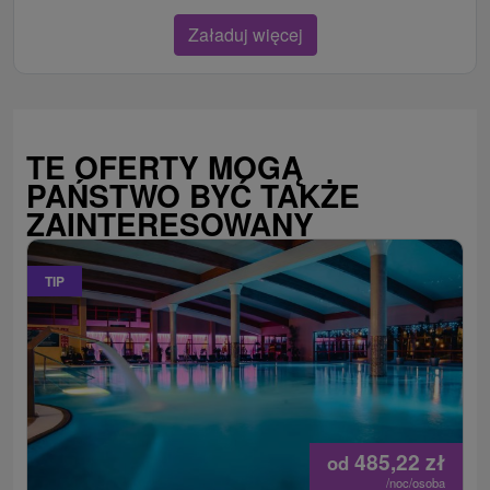
Załaduj więcej
TE OFERTY MOGĄ
PAŃSTWO BYĆ TAKŻE
ZAINTERESOWANY
TIP
485,22
zł
od
/noc/osoba