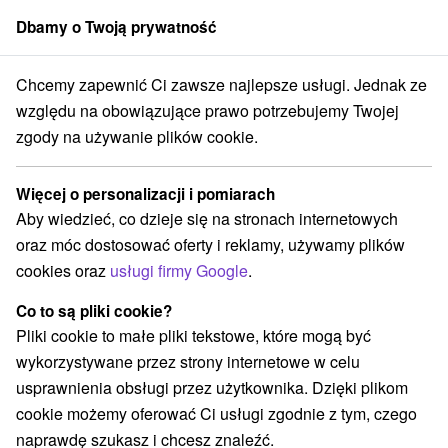
Dbamy o Twoją prywatność
członek grupy
Sorger
Chcemy zapewnić Ci zawsze najlepsze usługi. Jednak ze
aj
Čierny Balog
Vydrovo Forest Skansen - Muzeum w przyrodzie
względu na obowiązujące prawo potrzebujemy Twojej
zgody na używanie plików cookie.
Vydrovo Forest Skansen - Muzeum
w przyrodzie
Więcej o personalizacji i pomiarach
Aby wiedzieć, co dzieje się na stronach internetowych
Wyświetl stronę internetową
Przejdź do
oraz móc dostosować oferty i reklamy, używamy plików
cookies oraz
usługi firmy Google
.
+421 48 4344 111
lesysr@lesy.sk
Co to są pliki cookie?
Pliki cookie to małe pliki tekstowe, które mogą być
Facebook
wykorzystywane przez strony internetowe w celu
usprawnienia obsługi przez użytkownika. Dzięki plikom
Opinii Google
cookie możemy oferować Ci usługi zgodnie z tym, czego
Vydrovo
GPS:
naprawdę szukasz i chcesz znaleźć.
976 52 Čierny Balog
N +48° 44' 41.31''