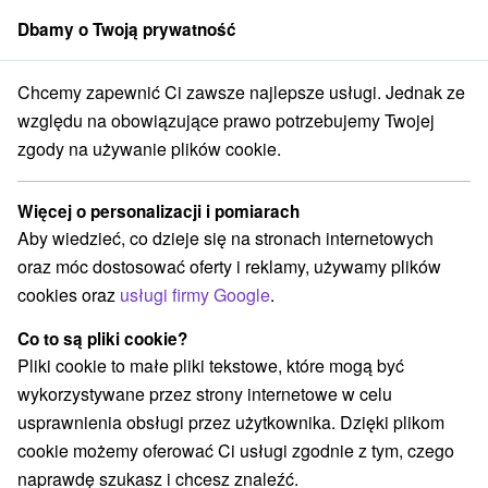
Dbamy o Twoją prywatność
członek grupy
Sorger
Chcemy zapewnić Ci zawsze najlepsze usługi. Jednak ze
Atrakcje na Słowacji
Aquaparki, baseny
Niskie Tatry
względu na obowiązujące prawo potrzebujemy Twojej
zgody na używanie plików cookie.
Aquaparki, baseny Niskie Tatry
Więcej o personalizacji i pomiarach
Kategorie
Aby wiedzieć, co dzieje się na stronach internetowych
oraz móc dostosować oferty i reklamy, używamy plików
Wszystkie kategorie
Kościoły drewniane
(1)
cookies oraz
usługi firmy Google
.
Túry a turistické chodníky
(15)
Amfiteatry i kina w przyrodzie
Pola golfowe
(2)
(1)
Co to są pliki cookie?
Źródła
Parki miejskie i zamkowe
(4)
(1)
Pliki cookie to małe pliki tekstowe, które mogą być
Ośrodek narciarski
Chaty górskie
Skanseny
(5)
(6)
(2)
wykorzystywane przez strony internetowe w celu
Jazda konna
Sporty
Zamki, pałace, ruiny
(1)
(5)
(1)
usprawnienia obsługi przez użytkownika. Dzięki plikom
Areny laserowe i paintball
(1)
cookie możemy oferować Ci usługi zgodnie z tym, czego
Ośrodki i miasteczka dziecięce
(2)
naprawdę szukasz i chcesz znaleźć.