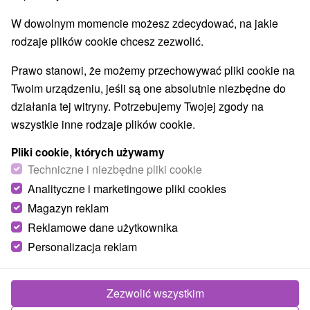
Aquaparki, baseny
(2)
W dowolnym momencie możesz zdecydować, na jakie
Jeziora, jeziora, zbiorniki wodne
Wodospady
(3)
(1)
rodzaje plików cookie chcesz zezwolić.
Pomniki
Zabytki techniki
Atrakcje dla dzieci
(1)
(3)
(20)
Tarcze
Escaperoom
Ogrody botaniczne
(9)
(1)
(1)
Prawo stanowi, że możemy przechowywać pliki cookie na
Ogrody zoologiczne i fermy zwierząt
(1)
Twoim urządzeniu, jeśli są one absolutnie niezbędne do
Muzea i galerie
Atrakcje turystyczne
(4)
(13)
działania tej witryny. Potrzebujemy Twojej zgody na
Atrakcje z adrenaliną
Kolejki linowe
(8)
(1)
wszystkie inne rodzaje plików cookie.
Tory bobslejowe
Jaskinie
(1)
(5)
Pliki cookie, których używamy
Techniczne i niezbędne pliki cookie
Wsie i miasta
Analityczne i marketingowe pliki cookies
Liptovský Ján
(1)
Bešeňová
(1)
Magazyn reklam
Reklamowe dane użytkownika
Personalizacja reklam
Zezwolić wszystkim