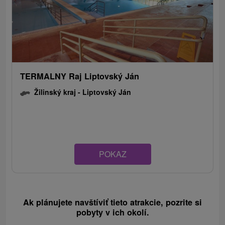
TERMALNY Raj Liptovský Ján
Žilinský kraj -
Liptovský Ján
POKAZ
Ak plánujete navštíviť tieto atrakcie, pozrite si
pobyty v ich okolí.