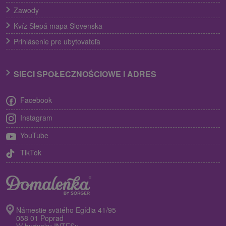
Zawody
Kvíz Slepá mapa Slovenska
Prihlásenie pre ubytovateľa
SIECI SPOŁECZNOŚCIOWE I ADRES
Facebook
Instagram
YouTube
TikTok
Námestie svätého Egídia 41/95
058 01 Poprad