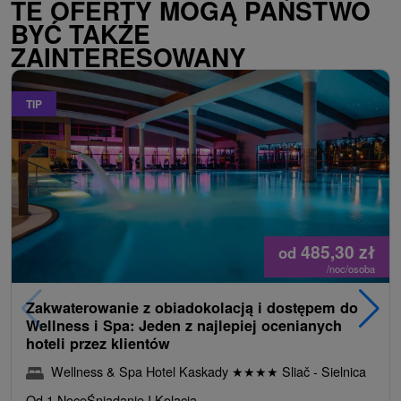
TE OFERTY MOGĄ PAŃSTWO
BYĆ TAKŻE
ZAINTERESOWANY
TIP
485,30
zł
od
/noc/osoba
Zakwaterowanie z obiadokolacją i dostępem do
Wellness i Spa: Jeden z najlepiej ocenianych
hoteli przez klientów
Wellness & Spa Hotel Kaskady
★
★
★
★
Sliač - Sielnica
Od 1 Noce
Śniadanie I Kolacja