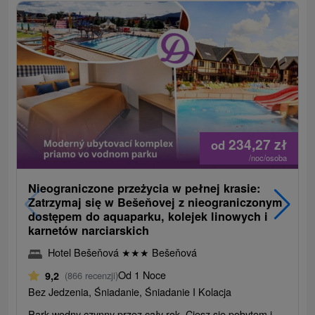
234,27
zł
od
/noc/osoba
Nieograniczone przeżycia w pełnej krasie:
Zatrzymaj się w Bešeňovej z nieograniczonym
dostępem do aquaparku, kolejek linowych i
karnetów narciarskich
Hotel Bešeňová
★
★
★
Bešeňová
Od 1 Noce
9,2
(866 recenzji)
Bez Jedzenia, Śniadanie, Śniadanie I Kolacja
Park wodny czynny przez cały rok. Ciesz się pobytem i