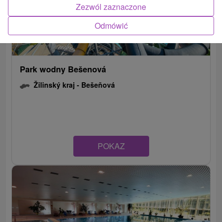
Zezwól zaznaczone
Odmówić
Park wodny Bešenová
Žilinský kraj -
Bešeňová
POKAZ