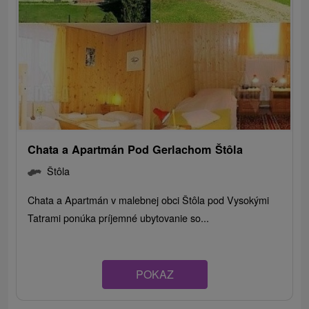
Chata a Apartmán Pod Gerlachom Štôla
Štôla
Chata a Apartmán v malebnej obci Štôla pod Vysokými
Tatrami ponúka príjemné ubytovanie so...
POKAZ