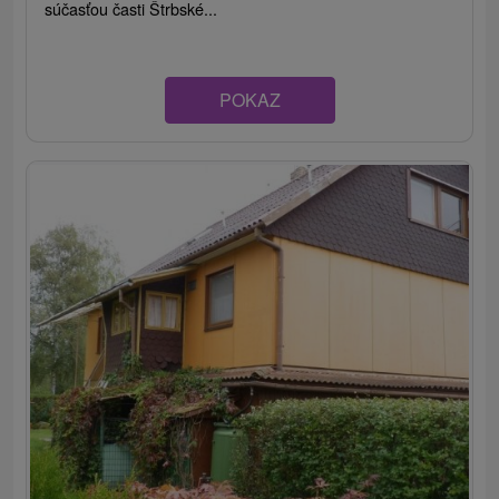
súčasťou časti Štrbské...
POKAZ