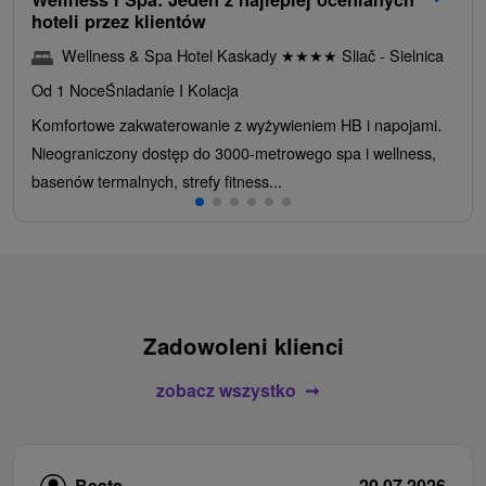
hoteli przez klientów
Wellness & Spa Hotel Kaskady
★
★
★
★
Sliač - Sielnica
Od 1 Noce
Śniadanie I Kolacja
Komfortowe zakwaterowanie z wyżywieniem HB i napojami.
Nieograniczony dostęp do 3000-metrowego spa i wellness,
basenów termalnych, strefy fitness...
Zadowoleni klienci
zobacz wszystko
Beata
20.07.2026