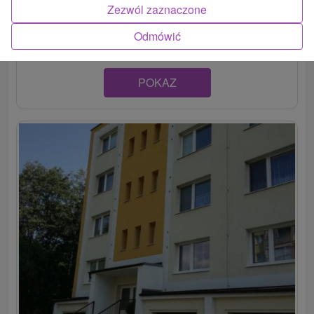
Apartmán vo Vysokých Tatrách, v známej kúpeľnej obci
Zezwól zaznaczone
Vyšné Hágy, ponúka...
Odmówić
POKAZ