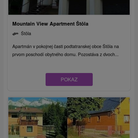
Mountain View Apartment Štôla
Štôla
Apartmán v pokojnej časti podtatranskej obce Štôla na
prvom poschodí obytného domu. Pozostáva z dvoch...
POKAZ