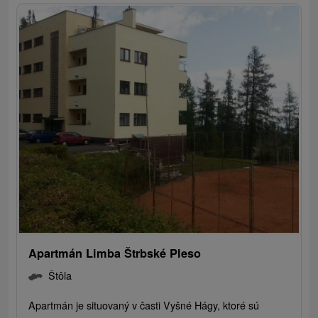
Apartmán Limba Štrbské Pleso
Štôla
Apartmán je situovaný v časti Vyšné Hágy, ktoré sú