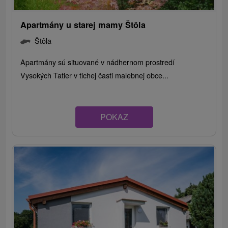
Apartmány u starej mamy Štôla
Štôla
Apartmány sú situované v nádhernom prostredí
Vysokých Tatier v tichej časti malebnej obce...
POKAZ