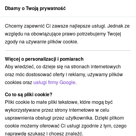
Dbamy o Twoją prywatność
członek grupy
Sorger
Chcemy zapewnić Ci zawsze najlepsze usługi. Jednak ze
Apartmány
Východné Slovensko
Prešovský kraj
Štôla
względu na obowiązujące prawo potrzebujemy Twojej
zgody na używanie plików cookie.
Najlepsze opinie apartmány Štôla
Więcej o personalizacji i pomiarach
Kategorie
Aby wiedzieć, co dzieje się na stronach internetowych
oraz móc dostosować oferty i reklamy, używamy plików
Wszystkie kategorie
Hotele na Slovacji
(1)
cookies oraz
usługi firmy Google
.
Apartmány
Chaty na prenájom
Drevenice
(6)
(9)
(4)
Penzióny
Priváty
(2)
(2)
Co to są pliki cookie?
Pliki cookie to małe pliki tekstowe, które mogą być
wykorzystywane przez strony internetowe w celu
Wybierz lokalizację lub datę
usprawnienia obsługi przez użytkownika. Dzięki plikom
cookie możemy oferować Ci usługi zgodnie z tym, czego
NAJTAŃSZE
NAJDROŻSZE
NA PODSTAWIE OCENY
naprawdę szukasz i chcesz znaleźć.