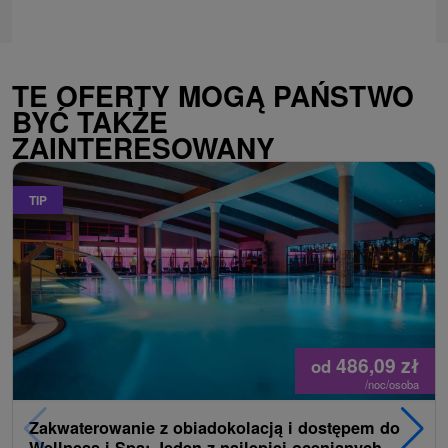
TE OFERTY MOGĄ PAŃSTWO
BYĆ TAKŻE
ZAINTERESOWANY
TIP
486,09
zł
od
/noc/osoba
Zakwaterowanie z obiadokolacją i dostępem do
Wellness i Spa: Jeden z najlepiej ocenianych