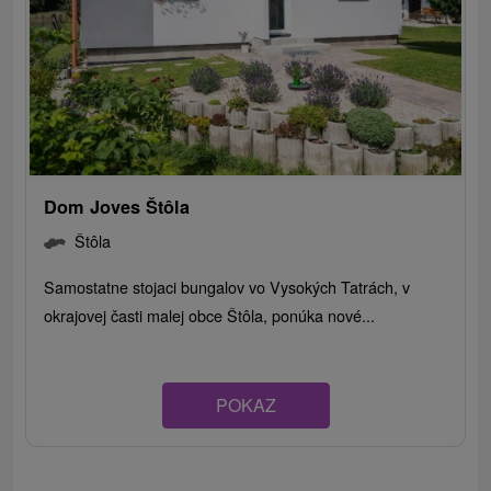
Dom Joves Štôla
Štôla
Samostatne stojaci bungalov vo Vysokých Tatrách, v
okrajovej časti malej obce Štôla, ponúka nové...
POKAZ