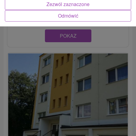
Apartmán vo Vysokých Tatrách, v známej kúpeľnej obci
Zezwól zaznaczone
Vyšné Hágy, ponúka...
Odmówić
POKAZ