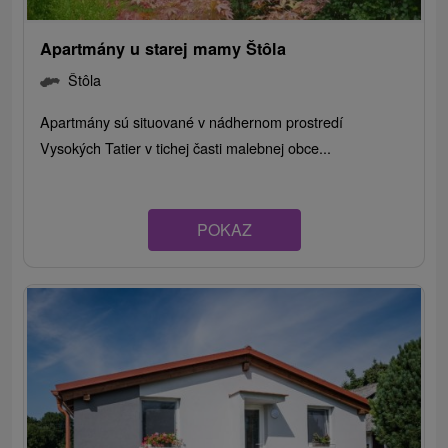
Apartmány u starej mamy Štôla
Štôla
Apartmány sú situované v nádhernom prostredí
Vysokých Tatier v tichej časti malebnej obce...
POKAZ