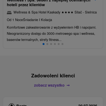
hoteli przez klientów
Wellness & Spa Hotel Kaskady
★
★
★
★
Sliač - Sielnica
Od 1 Noce
Śniadanie I Kolacja
Komfortowe zakwaterowanie z wyżywieniem HB i napojami.
Nieograniczony dostęp do 3000-metrowego spa i wellness,
basenów termalnych, strefy fitness...
Zadowoleni klienci
zobacz wszystko
Beata
20.07.2026