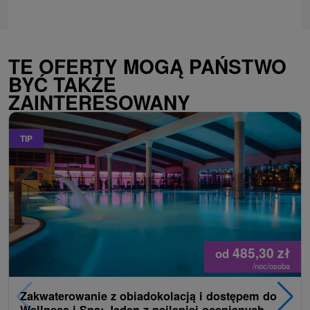
TE OFERTY MOGĄ PAŃSTWO
BYĆ TAKŻE
ZAINTERESOWANY
TIP
485,30
zł
od
/noc/osoba
Zakwaterowanie z obiadokolacją i dostępem do
Wellness i Spa: Jeden z najlepiej ocenianych