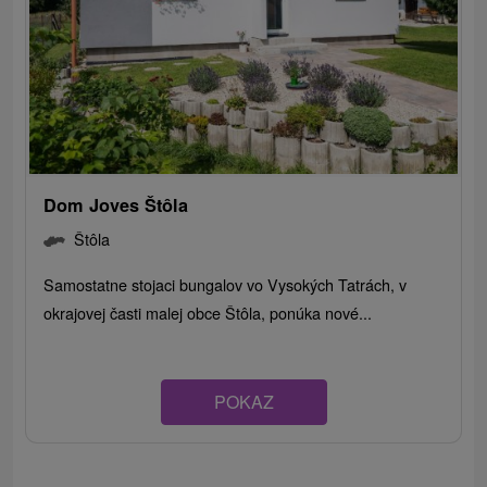
Dom Joves Štôla
Štôla
Samostatne stojaci bungalov vo Vysokých Tatrách, v
okrajovej časti malej obce Štôla, ponúka nové...
POKAZ