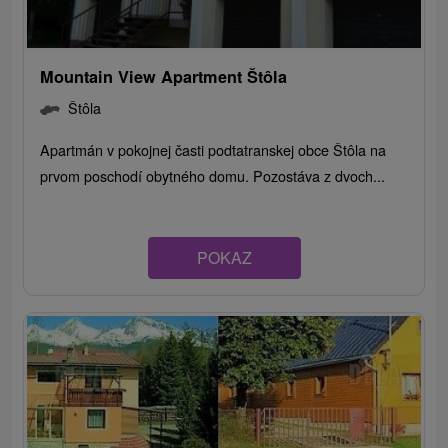
Mountain View Apartment Štôla
Štôla
Apartmán v pokojnej časti podtatranskej obce Štôla na
prvom poschodí obytného domu. Pozostáva z dvoch...
POKAZ