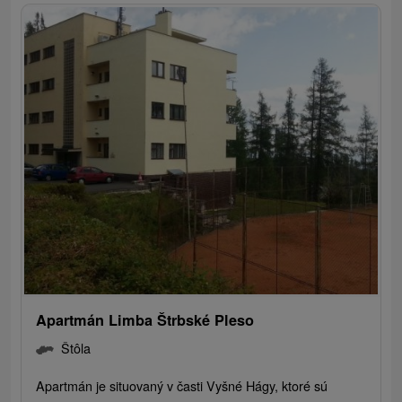
Apartmán Limba Štrbské Pleso
Štôla
Apartmán je situovaný v časti Vyšné Hágy, ktoré sú