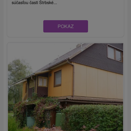
súčasťou časti Štrbské...
POKAZ