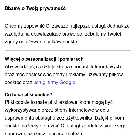
Dbamy o Twoją prywatność
członek grupy
Sorger
Chcemy zapewnić Ci zawsze najlepsze usługi. Jednak ze
Apartmány
Východné Slovensko
Prešovský kraj
Štôla
względu na obowiązujące prawo potrzebujemy Twojej
zgody na używanie plików cookie.
Apartmány Štôla
Więcej o personalizacji i pomiarach
Kategorie
Aby wiedzieć, co dzieje się na stronach internetowych
oraz móc dostosować oferty i reklamy, używamy plików
Wszystkie kategorie
Hotele na Slovacji
(1)
cookies oraz
usługi firmy Google
.
Apartmány
Chaty na prenájom
Drevenice
(6)
(9)
(4)
Penzióny
Priváty
(2)
(2)
Co to są pliki cookie?
Pliki cookie to małe pliki tekstowe, które mogą być
wykorzystywane przez strony internetowe w celu
Wybierz lokalizację lub datę
usprawnienia obsługi przez użytkownika. Dzięki plikom
cookie możemy oferować Ci usługi zgodnie z tym, czego
TOP - BESTSELLERY
NAJTAŃSZE
WSZYSTKO
naprawdę szukasz i chcesz znaleźć.