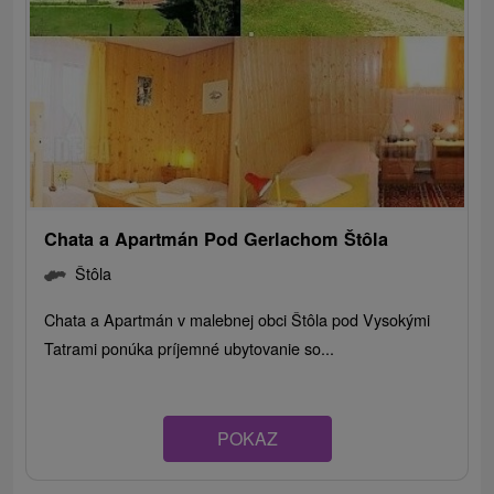
Chata a Apartmán Pod Gerlachom Štôla
Štôla
Chata a Apartmán v malebnej obci Štôla pod Vysokými
Tatrami ponúka príjemné ubytovanie so...
POKAZ