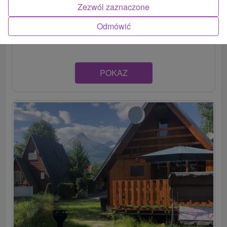
Útulná chata v malebnej podtatranskej obci Štôla
Zezwól zaznaczone
disponuje priestrannou spálňou a plne vybavenou
Odmówić
kuchyňou,...
POKAZ