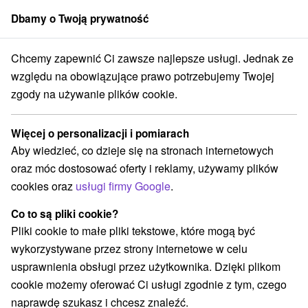
Dbamy o Twoją prywatność
członek grupy
Sorger
Chcemy zapewnić Ci zawsze najlepsze usługi. Jednak ze
Drevenice
Východné Slovensko
Prešovský kraj
Štôla
względu na obowiązujące prawo potrzebujemy Twojej
zgody na używanie plików cookie.
Drevenice Štôla
Więcej o personalizacji i pomiarach
Kategorie
Aby wiedzieć, co dzieje się na stronach internetowych
oraz móc dostosować oferty i reklamy, używamy plików
Wszystkie kategorie
Hotele na Slovacji
(1)
cookies oraz
usługi firmy Google
.
Apartmány
Chaty na prenájom
Drevenice
(6)
(9)
(4)
Penzióny
Priváty
(2)
(2)
Co to są pliki cookie?
Pliki cookie to małe pliki tekstowe, które mogą być
wykorzystywane przez strony internetowe w celu
Wybierz lokalizację lub datę
usprawnienia obsługi przez użytkownika. Dzięki plikom
cookie możemy oferować Ci usługi zgodnie z tym, czego
NAJTAŃSZE
NAJDROŻSZE
NA PO
WSZYSTKO
naprawdę szukasz i chcesz znaleźć.