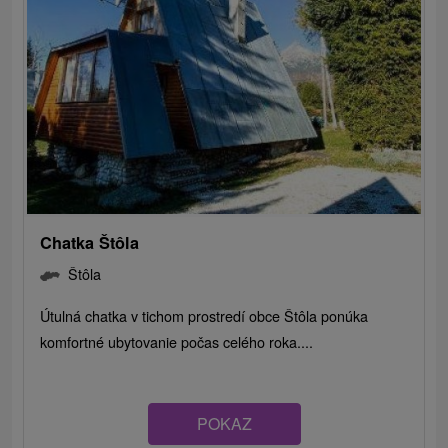
Chatka Štôla
Štôla
Útulná chatka v tichom prostredí obce Štôla ponúka
komfortné ubytovanie počas celého roka....
POKAZ