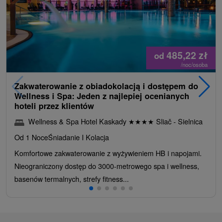
485,22
zł
od
/noc/osoba
Zakwaterowanie z obiadokolacją i dostępem do
Wellness i Spa: Jeden z najlepiej ocenianych
hoteli przez klientów
Wellness & Spa Hotel Kaskady
★
★
★
★
Sliač - Sielnica
Od 1 Noce
Śniadanie I Kolacja
Komfortowe zakwaterowanie z wyżywieniem HB i napojami.
Nieograniczony dostęp do 3000-metrowego spa i wellness,
basenów termalnych, strefy fitness...