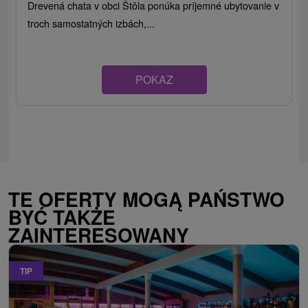
Drevená chata v obci Štôla ponúka príjemné ubytovanie v
troch samostatných izbách,...
POKAZ
TE OFERTY MOGĄ PAŃSTWO
BYĆ TAKŻE
ZAINTERESOWANY
TIP