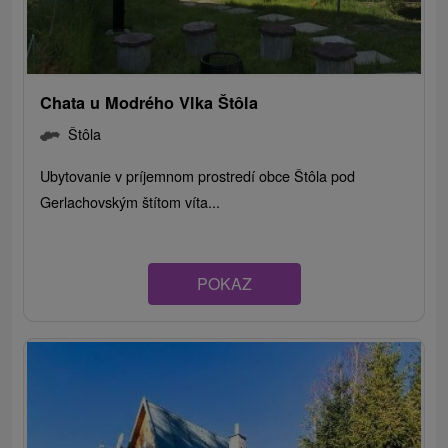
Chata u Modrého Vlka Štôla
Štôla
Ubytovanie v príjemnom prostredí obce Štôla pod
Gerlachovským štítom víta...
POKAZ