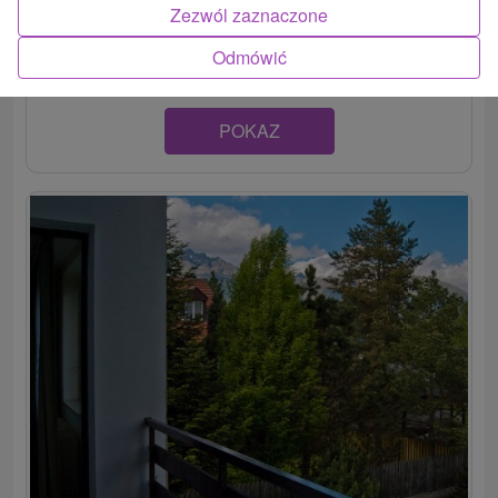
Samostatne stojaci bungalov vo Vysokých Tatrách, v
Zezwól zaznaczone
okrajovej časti malej obce Štôla, ponúka nové...
Odmówić
POKAZ