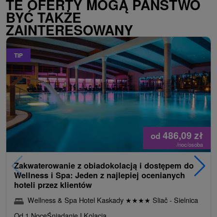
TE OFERTY MOGĄ PAŃSTWO
BYĆ TAKŻE
ZAINTERESOWANY
TIP
486,09
zł
od
/noc/osoba
Zakwaterowanie z obiadokolacją i dostępem do
Wellness i Spa: Jeden z najlepiej ocenianych
hoteli przez klientów
Wellness & Spa Hotel Kaskady
★
★
★
★
Sliač - Sielnica
Od 1 Noce
Śniadanie I Kolacja