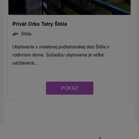
Privát Orko Tatry Štôla
Štôla
Ubytovanie v malebnej podtatranskej obci Štôla v
rodinnom dome. Súčasťou ubytovania je veľká
udržiavaná...
POKAZ