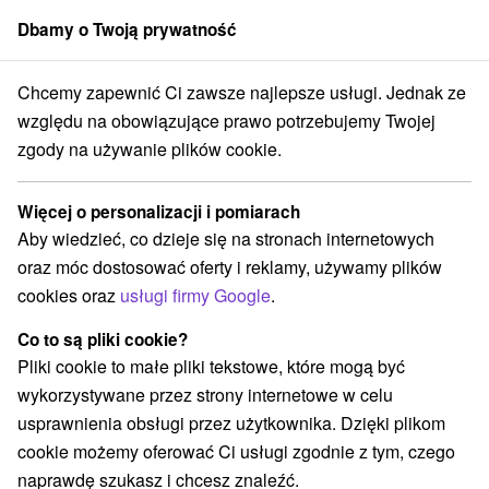
Dbamy o Twoją prywatność
członek grupy
Sorger
Chcemy zapewnić Ci zawsze najlepsze usługi. Jednak ze
Priváty
Východné Slovensko
Prešovský kraj
Štôla
względu na obowiązujące prawo potrzebujemy Twojej
zgody na używanie plików cookie.
Priváty Štôla
Więcej o personalizacji i pomiarach
Kategorie
Aby wiedzieć, co dzieje się na stronach internetowych
oraz móc dostosować oferty i reklamy, używamy plików
Wszystkie kategorie
Hotele na Slovacji
(1)
cookies oraz
usługi firmy Google
.
Apartmány
Chaty na prenájom
Drevenice
(6)
(9)
(4)
Penzióny
Priváty
(2)
(2)
Co to są pliki cookie?
Pliki cookie to małe pliki tekstowe, które mogą być
wykorzystywane przez strony internetowe w celu
Wybierz lokalizację lub datę
usprawnienia obsługi przez użytkownika. Dzięki plikom
cookie możemy oferować Ci usługi zgodnie z tym, czego
NAJTAŃSZE
NAJDROŻSZE
NA PO
WSZYSTKO
naprawdę szukasz i chcesz znaleźć.