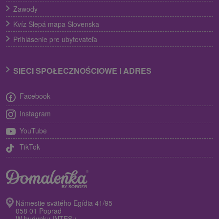
Zawody
Kvíz Slepá mapa Slovenska
Prihlásenie pre ubytovateľa
SIECI SPOŁECZNOŚCIOWE I ADRES
Facebook
Instagram
YouTube
TikTok
Námestie svätého Egídia 41/95
058 01 Poprad
W budynku INTESu