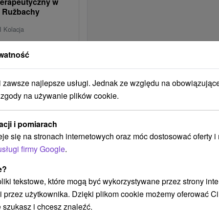
terapeutyczny w
é Ružbachy
I Kolacja
 jedzenie i relaks w spa -
watność
60+.
261,91
zł
/noc/osoba
zawsze najlepsze usługi. Jednak ze względu na obowiązując
generacji wellness
 zgody na używanie plików cookie.
ercu Wyżnych
acji i pomiarach
I Kolacja
eje się na stronach internetowych oraz móc dostosować oferty 
wstęp do Aqua Thermal
usługi firmy Google
.
nu. Zakres bezpłatnych
go rodzaju obiektu
e?
 pliki tekstowe, które mogą być wykorzystywane przez strony int
226,40
zł
i przez użytkownika. Dzięki plikom cookie możemy oferować Ci
/noc/osoba
 szukasz i chcesz znaleźć.