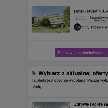
Hotel Travertín
★
Szczegółowe i
Galeria
o obiekcie no
7,9
dobry
·
132 recenzj
Pokaż więcej obiektów nocl
Wybierz z aktualnej ofert
Ta oferta jest obecnie wycofana! Proszę wyb
ofertę.
Zdrowie i dobre 