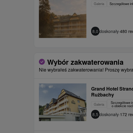
Galeria
Szczegółowe in
8,0
doskonały
·
480 re
Wybór zakwaterowania
Nie wybrałeś zakwaterowania! Proszę wybra
Grand Hotel Stra
Rużbachy
Szczegółowe i
Galeria
o obiekcie no
8,5
doskonały
·
172 re