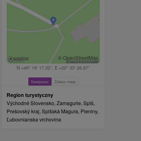
© OpenStreetMap
N +49° 18' 17.32'', E +20° 33' 26.97''
Nawigować
Zobacz mapę
Region turystyczny
Východné Slovensko, Zamagurie, Spiš,
Prešovský kraj, Spišská Magura, Pieniny,
Ľubovnianska vrchovina