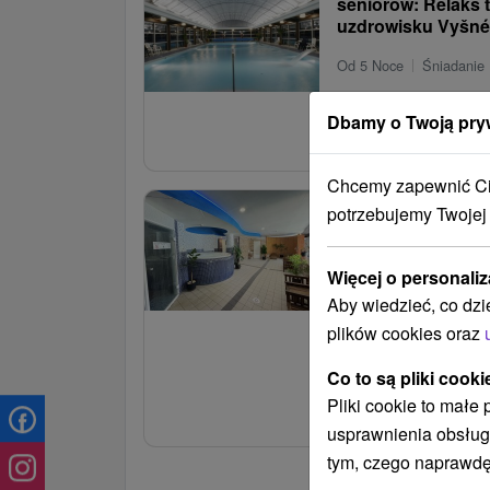
seniorów: Relaks 
uzdrowisku Vyšn
Od 5 Noce
Śniadanie 
Zabiegi lecznicze, pyszne
Dbamy o Twoją pry
idealny pobyt dla gości 
od
Chcemy zapewnić Ci 
Magia relaksu i re
potrzebujemy Twojej
w uzdrowisku w s
Rużbach
Więcej o personaliz
Od 2 Noce
Śniadanie 
Aby wiedzieć, co dzi
Cena pobytu obejmuje 
plików cookies oraz
Wellness i krytego base
wejść zależy od wybrane
Co to są pliki cooki
Pliki cookie to małe
noclegowego.
usprawnienia obsług
od
tym, czego naprawdę