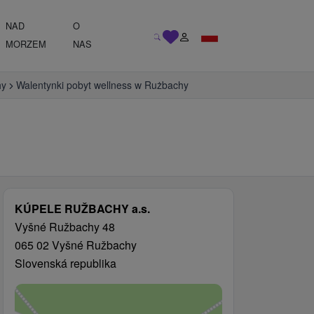
NAD
O
MORZEM
NAS
hy
Walentynki pobyt wellness w Rużbachy
KÚPELE RUŽBACHY a.s.
Vyšné Ružbachy 48
065 02 Vyšné Ružbachy
Slovenská republika