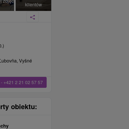
j zdjęć
klientów
.)
 Ľubovňa, Vyšné
- +421 2 21 02 57 57
rty obiektu:
achy