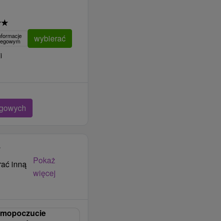
★
★
nformacje
wybierać
clegowym
i
egowych
y
Pokaż
rać inną
więcej
samopoczucie