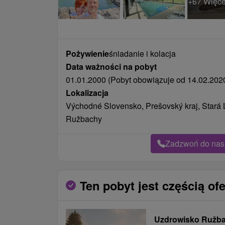
+67 Więce
Pożywienie
śniadanie i kolacja
Data ważności na pobyt
01.01.2000 (Pobyt obowiązuje od 14.02.2020
Lokalizacja
Východné Slovensko, Prešovský kraj, Stará
Ružbachy
Zadzwoń do nas 
Ten pobyt jest częścią ofe
Uzdrowisko Ružb