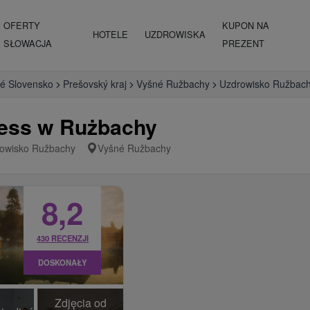
OFERTY
KUPON NA
HOTELE
UZDROWISKA
SŁOWACJA
PREZENT
é Slovensko
Prešovský kraj
Vyšné Ružbachy
Uzdrowisko Ružbac
ness w Rużbachy
owisko Ružbachy
Vyšné Ružbachy
8,2
430 RECENZJI
DOSKONAŁY
Zdjęcia od