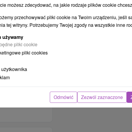
 możesz zdecydować, na jakie rodzaje plików cookie chcesz
ożemy przechowywać pliki cookie na Twoim urządzeniu, jeśli s
ia tej witryny. Potrzebujemy Twojej zgody na wszystkie inne ro
ych używamy
będne pliki cookie
ketingowe pliki cookies
dwuosobowym
 użytkownika
eklam
e bufetu, wybór kolacji
s Thermall tym dostęp
Odmówić
Zezwól zaznaczone
tów Grand Hotela
domčeky bezpłatne
utycznym
and Hotelu Strand