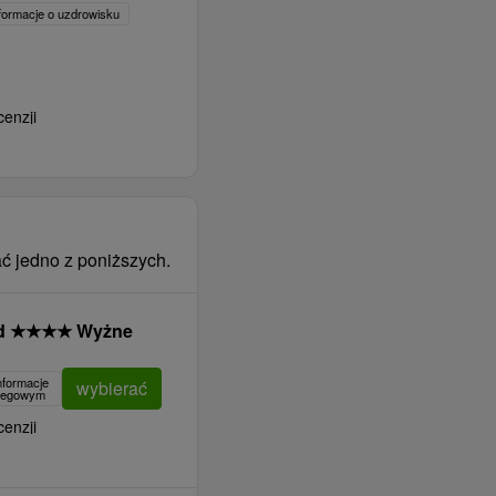
formacje o uzdrowisku
cenzji
ć jedno z poniższych.
nd
★
★
★
★
Wyżne
nformacje
wybierać
clegowym
cenzji