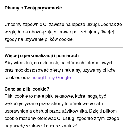
Dbamy o Twoją prywatność
członek grupy
Sorger
Chcemy zapewnić Ci zawsze najlepsze usługi. Jednak ze
Uzdrowisko Ružbachy
Wspaniałe wakacje lub pobyt w uzdrowisku
względu na obowiązujące prawo potrzebujemy Twojej
zgody na używanie plików cookie.
Wspaniałe wakacje lub pobyt w
uzdrowisku
Więcej o personalizacji i pomiarach
Uzdrowisko Ružbachy
Vyšné Ružbachy
Aby wiedzieć, co dzieje się na stronach internetowych
oraz móc dostosować oferty i reklamy, używamy plików
cookies oraz
usługi firmy Google
.
8,0
doskonały
480 recenzji
·
Co to są pliki cookie?
Pliki cookie to małe pliki tekstowe, które mogą być
wykorzystywane przez strony internetowe w celu
usprawnienia obsługi przez użytkownika. Dzięki plikom
cookie możemy oferować Ci usługi zgodnie z tym, czego
naprawdę szukasz i chcesz znaleźć.