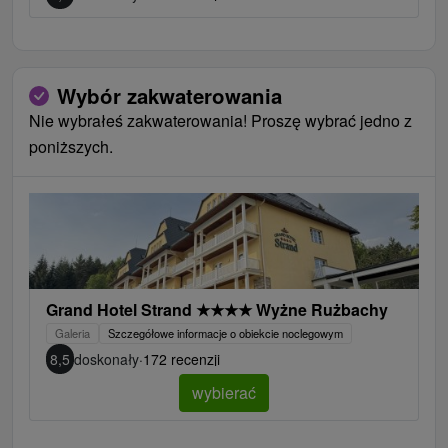
Wybór zakwaterowania
Nie wybrałeś zakwaterowania! Proszę wybrać jedno z
poniższych.
Grand Hotel Strand
★
★
★
★
Wyżne Rużbachy
Galeria
Szczegółowe informacje o obiekcie noclegowym
8,5
doskonały
·
172 recenzji
wybierać