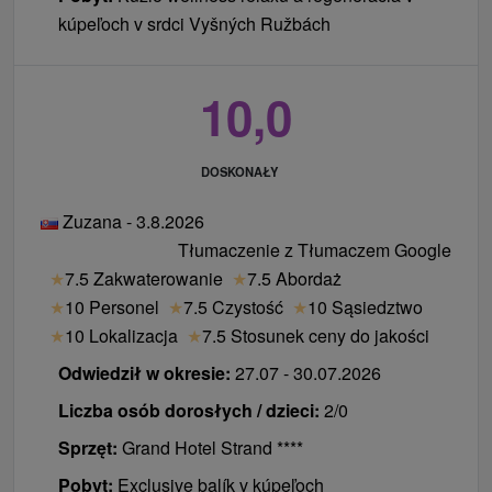
zabytku kultury Biały Dom
kúpeľoch v srdci Vyšných Ružbách
uzdrowisku nie jest dozwolone.
wstępna konsultacja lekarska
3x zabieg leczniczy / noc (do ustalenia przez
uzdrowisko)
10,0
bezpłatny wstęp do Aqua Thermal Wellness
program kulturalny zgodny z bieżącymi
DOSKONAŁY
wydarzeniami
Zuzana - 3.8.2026
Pobyt seniora 60+
(minimalna długość pobytu: 5
Tłumaczenie z Tłumaczem Google
nocy)
★
7.5 Zakwaterowanie
★
7.5 Abordaż
zakwaterowanie
★
10 Personel
★
7.5 Czystość
★
10 Sąsiedztwo
pełne wyżywienie / śniadania i obiadokolacje w
★
10 Lokalizacja
★
7.5 Stosunek ceny do jakości
formie stołów bufetowych w Grand Hotelu Strand,
obiady w zabytkowych pomieszczeniach
Odwiedził w okresie:
27.07 - 30.07.2026
Narodowego Zabytku Kultury Biały Dom
Liczba osób dorosłych / dzieci:
2/0
wstępne badanie lekarskie
Sprzęt:
Grand Hotel Strand ****
2 zabiegi lecznicze / noc
bezpłatny wstęp do Aqua Thermal Wellness
Pobyt:
Exclusive balík v kúpeľoch