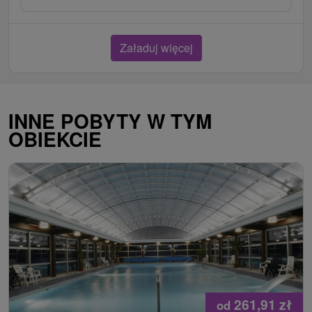
Załaduj więcej
INNE POBYTY W TYM
OBIEKCIE
261,91
zł
od