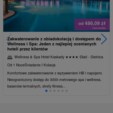
486,09
zł
od
/noc/osoba
Zakwaterowanie z obiadokolacją i dostępem do
Wellness i Spa: Jeden z najlepiej ocenianych
hoteli przez klientów
Wellness & Spa Hotel Kaskady
★
★
★
★
Sliač - Sielnica
Od 1 Noce
Śniadanie I Kolacja
Komfortowe zakwaterowanie z wyżywieniem HB i napojami.
Nieograniczony dostęp do 3000-metrowego spa i wellness,
basenów termalnych, strefy fitness...