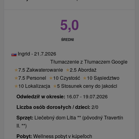
bezpłatny wstęp na basen w Grand Hotelu Strand
****
5,0
program kulturalny zgodny z bieżącymi
wydarzeniami
ŚREDNI
Pobyt all inclusive
(minimalna długość pobytu: 2
noce)
Ingrid - 21.7.2026
zakwaterowanie
Tłumaczenie z Tłumaczem Google
w komfortowych pokojach i pokojach rodzinnych
★
7.5 Zakwaterowanie
★
2.5 Abordaż
całodzienne wyżywienie w formie bogatej oferty
★
7.5 Personel
★
10 Czystość
★
10 Sąsiedztwo
bufetowej
★
10 Lokalizacja
★
5 Stosunek ceny do jakości
nielimitowane napoje alkoholowe i bezalkoholowe
Odwiedził w okresie:
16.07 - 19.07.2026
wstępna konsultacja lekarska
2 zabiegi lecznicze / noc
Liczba osób dorosłych / dzieci:
2/0
wejście na basen termalny i wellness
Sprzęt:
Liečebný dom Lítia ** (pôvodný Travertín
nielimitowany wstęp na basen górski Izabela
II. **)
program kulturalny zgodny z bieżącymi
Pobyt:
Wellness pobyt v kúpeľoch
wydarzeniami