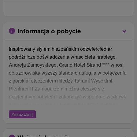
Informacja o pobycie
Inspirowany stylem hiszpańskim odzwierciedlał
podróżnicze doświadczenia właściciela hrabiego
Andreja Zamoyskiego. Grand Hotel Strand **** wnosi
do uzdrowiska wyższy standard usług, a w połączeniu
z górskim otoczeniem między Tatrami Wysokimi,
Pieninami i Zamagurzem można cieszyć się
przyjemnym pobytem i zakończyć wspaniałe wędrówki
w basenie termalnym z temperatura 30°C, centrum
odnowy biologicznej lub latem w basenie górskim
Zobacz więcej
wypełnionym leczniczą wodą mineralną. I nie musisz
już wybierać między wakacjami a pobytem w
uzdrowisku, bo masz do wyboru pobyty, na których