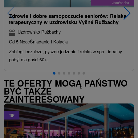
/noc/osoba
Zdrowie i dobre samopoczucie seniorów: Relaks
terapeutyczny w uzdrowisku Vyšné Ružbachy
Uzdrowisko Ružbachy
Od 5 Noce
Śniadanie I Kolacja
Zabiegi lecznicze, pyszne jedzenie i relaks w spa - idealny
pobyt dla gości 60+.
TE OFERTY MOGĄ PAŃSTWO
BYĆ TAKŻE
ZAINTERESOWANY
TIP