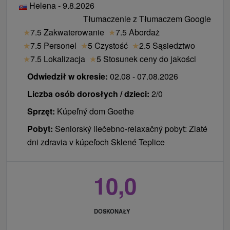
Helena - 9.8.2026
Tłumaczenie z Tłumaczem Google
★
7.5 Zakwaterowanie
★
7.5 Abordaż
★
7.5 Personel
★
5 Czystość
★
2.5 Sąsiedztwo
★
7.5 Lokalizacja
★
5 Stosunek ceny do jakości
Odwiedził w okresie:
02.08 - 07.08.2026
Liczba osób dorosłych / dzieci:
2/0
Sprzęt:
Kúpeľný dom Goethe
Pobyt:
Seniorský liečebno-relaxačný pobyt: Zlaté
dni zdravia v kúpeľoch Sklené Teplice
10,0
DOSKONAŁY