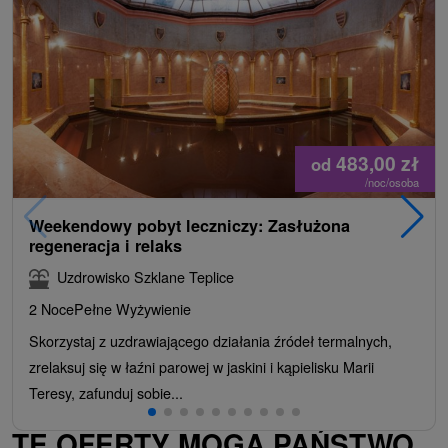
483,00
zł
od
/noc/osoba
Weekendowy pobyt leczniczy: Zasłużona
regeneracja i relaks
Uzdrowisko Szklane Teplice
2 Noce
Pełne Wyżywienie
Skorzystaj z uzdrawiającego działania źródeł termalnych,
zrelaksuj się w łaźni parowej w jaskini i kąpielisku Marii
Teresy, zafunduj sobie...
TE OFERTY MOGĄ PAŃSTWO