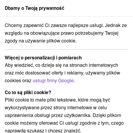
Dbamy o Twoją prywatność
członek grupy
Sorger
Chcemy zapewnić Ci zawsze najlepsze usługi. Jednak ze
ice
Pobyt wellness Uzdrowisko z nutą wina: Relaks, który ma iskrę
względu na obowiązujące prawo potrzebujemy Twojej
zgody na używanie plików cookie.
Pobyt wellness Uzdrowisko z nutą
wina: Relaks, który ma iskrę
Więcej o personalizacji i pomiarach
Oferta wygasła! Wybierz poniżej z aktualnych ofert.
Aby wiedzieć, co dzieje się na stronach internetowych
Uzdrowisko Szklane Teplice
Sklené Teplice
oraz móc dostosować oferty i reklamy, używamy plików
cookies oraz
usługi firmy Google
.
Przejdź do lokalizacji
Co to są pliki cookie?
Pliki cookie to małe pliki tekstowe, które mogą być
8,3
doskonały
401 recenzji
·
wykorzystywane przez strony internetowe w celu
usprawnienia obsługi przez użytkownika. Dzięki plikom
cookie możemy oferować Ci usługi zgodnie z tym, czego
naprawdę szukasz i chcesz znaleźć.