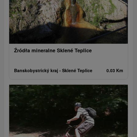
Wodospady
Kościoły drewniane
Źródła
Teatry
Jazda konna
Túry a turistické chodníky
Zamki
Chaty górskie
Miejsca sakralne
Rafting, rafting, rafting
Obiekty architektoniczne
Ośrodek narciarski
Pola golfowe
Tory gokartowe
Amfiteatry i kina w przyrodzie
Szlaki winne
Cyklotrasy
Źródła mineralne Sklené Teplice
Banskobystrický kraj -
Sklené Teplice
0.03 Km