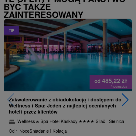
BYĆ TAKŻE
ZAINTERESOWANY
TIP
485,22
zł
od
/noc/osoba
Zakwaterowanie z obiadokolacją i dostępem do
Wellness i Spa: Jeden z najlepiej ocenianych
hoteli przez klientów
Wellness & Spa Hotel Kaskady
★
★
★
★
Sliač - Sielnica
Od 1 Noce
Śniadanie I Kolacja