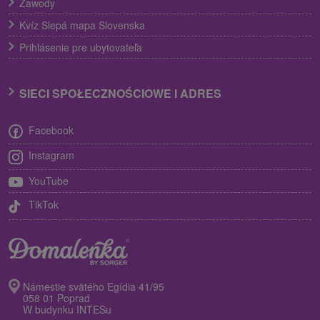
Zawody
Kvíz Slepá mapa Slovenska
Prihlásenie pre ubytovateľa
SIECI SPOŁECZNOŚCIOWE I ADRES
Facebook
Instagram
YouTube
TikTok
Námestie svätého Egídia 41/95
058 01 Poprad
W budynku INTESu