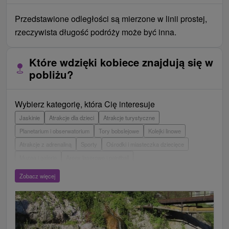
Przedstawione odległości są mierzone w linii prostej,
rzeczywista długość podróży może być inna.
Które wdzięki kobiece znajdują się w
pobliżu?
Wybierz kategorię, która Cię interesuje
Jaskinie
Atrakcje dla dzieci
Atrakcje turystyczne
Planetarium i obserwatorium
Tory bobslejowe
Kolejki linowe
Atrakcje z adrenaliną
Sporty
Ośrodki i miasteczka dziecięce
Muzea i galerie
Areny laserowe i paintball
Wieże obserwacyjne i chodniki
Ogrody zoologiczne i fermy zwierząt
Zobacz więcej
Escaperoom
Aquaparki, baseny
Zamki, pałace, ruiny
Skanseny
Ogrody botaniczne
Parki miejskie i zamkowe
Loty widokowe i rejsy wycieczkowe
Tarcze
Jeziora, jeziora, zbiorniki wodne
Zabytki techniki
Pomniki