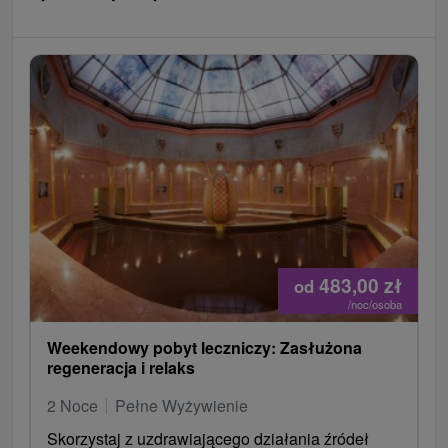
i DU Goethe € 20
sejf za € 30
zmiana harmonogramu procedur wymaganych
przez klienta, aby umieścić € 2 / procedura
pokój wymiana u klienta bez obiektywnego
powodu, aby umieścić € 15
jednorazowa opłata za wypożyczenie szlafroków
10 € / 1 szlafrok / pobyt
483,00
zł
od
/noc/osoba
Weekendowy pobyt leczniczy: Zasłużona
regeneracja i relaks
2 Noce
Pełne Wyżywienie
Skorzystaj z uzdrawiającego działania źródeł