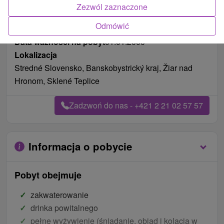
Zezwól zaznaczone
Odmówić
Pożywienie
pełne wyżywienie
Data ważności na pobyt
01.01.2000
Lokalizacja
Stredné Slovensko, Banskobystrický kraj, Žiar nad
Hronom, Sklené Teplice
Zadzwoń do nas - +421 2 21 02 57 57
Informacja o pobycie
Pobyt obejmuje
zakwaterowanie
drinka powitalnego
pełne wyżywienie (śniadanie, obiad i kolacja w