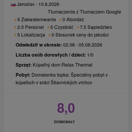
Jaroslav - 10.8.2026
weekend. Lekarz umówi je dla Ciebie po wstępnym
przebywający w DU Alžbeta i Matej Bel zgłaszają
Tłumaczenie z Tłumaczem Google
badaniu w poniedziałek.
się w recepcji głównej w Kursalon.
★
5 Zakwaterowanie
★
0 Abordaż
Wymeldowanie: 10:00 (jeśli pobyt kończy się
Jakie zabiegi otrzymasz w weekend?
★
2.5 Personel
★
5 Czystość
★
7.5 Sąsiedztwo
śniadaniem), 13:00 (jeśli pobyt kończy się
Pielęgniarka umówi inne zabiegi z Twojego pakietu,
★
5 Lokalizacja
★
0 Stosunek ceny do jakości
obiadem).
które nie wymagają zlecenia lekarskiego, na sobotę i
Odwiedził w okresie:
02.08 - 05.08.2026
niedzielę (np. grota solna, okład borowinowy itp.).
Liczba osób dorosłych / dzieci:
1/0
Sprzęt:
Kúpeľný dom Relax Thermal
Pobyt:
Domalenka topka: Špeciálny pobyt v
kúpeľoch v srdci Štiavnických vrchov
8,0
DOSKONAŁY