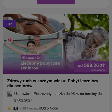
TIP
389,26
zł
od
/noc/osoba
Zdrowy ruch w każdym wieku: Pobyt leczniczy
dla seniorów
Uzdrowisko Pieszczany - zniżka do 25 % na terminy do
27.02.2027
Od 5 Noce
8,9
(1687 recenzji)