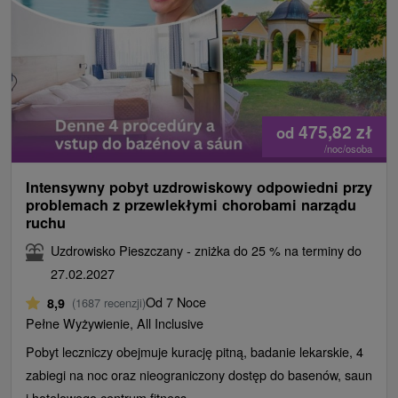
475,82
zł
od
/noc/osoba
Intensywny pobyt uzdrowiskowy odpowiedni przy
problemach z przewlekłymi chorobami narządu
ruchu
Uzdrowisko Pieszczany - zniżka do 25 % na terminy do
27.02.2027
Od 7 Noce
8,9
(1687 recenzji)
Pełne Wyżywienie, All Inclusive
Pobyt leczniczy obejmuje kurację pitną, badanie lekarskie, 4
zabiegi na noc oraz nieograniczony dostęp do basenów, saun
i hotelowego centrum fitness.