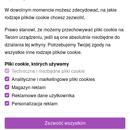
W dowolnym momencie możesz zdecydować, na jakie
rodzaje plików cookie chcesz zezwolić.
Lokalizacja
Prawo stanowi, że możemy przechowywać pliki cookie na
Západné Slovensko, Trnavský kraj, Piešťany, Piešťany
Twoim urządzeniu, jeśli są one absolutnie niezbędne do
działania tej witryny. Potrzebujemy Twojej zgody na
Zadzwoń do nas - +421 2 21 02 57 57
wszystkie inne rodzaje plików cookie.
Pliki cookie, których używamy
Techniczne i niezbędne pliki cookie
Analityczne i marketingowe pliki cookies
Magazyn reklam
Reklamowe dane użytkownika
Personalizacja reklam
324,42
zł
od
Zezwolić wszystkim
/noc/osoba