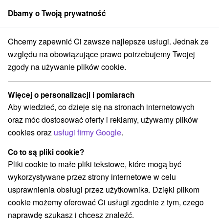
Dbamy o Twoją prywatność
członek grupy
Sorger
Chcemy zapewnić Ci zawsze najlepsze usługi. Jednak ze
any
Uzdrowisko Pieszczany - zniżka do 25 % na terminy do 27.02.20
względu na obowiązujące prawo potrzebujemy Twojej
zgody na używanie plików cookie.
Specjalne oferty - Pro Patria
Ensana Health Spa Hotel
★
★
Więcej o personalizacji i pomiarach
Uzdrowisko Pieszczany - zniżka do 25 % na terminy do
Aby wiedzieć, co dzieje się na stronach internetowych
27.02.2027
oraz móc dostosować oferty i reklamy, używamy plików
Piešťany
cookies oraz
usługi firmy Google
.
Co to są pliki cookie?
Przejdź do lokalizacji
Pliki cookie to małe pliki tekstowe, które mogą być
wykorzystywane przez strony internetowe w celu
usprawnienia obsługi przez użytkownika. Dzięki plikom
O ZAKWATEROWANIU
O UZDROWISKU
cookie możemy oferować Ci usługi zgodnie z tym, czego
SPECJALNE OFERTY
MIESZKANIE
OPINIE
naprawdę szukasz i chcesz znaleźć.