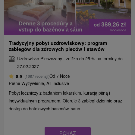
389,26
zł
od
/noc/osoba
Tradycyjny pobyt uzdrowiskowy: program
zabiegów dla zdrowych pleców i stawów
Uzdrowisko Pieszczany - zniżka do 25 % na terminy do
27.02.2027
Od 7 Noce
8,9
(1687 recenzji)
Pełne Wyżywienie, All Inclusive
Pobyt leczniczy z badaniem lekarskim, kuracją pitną i
indywidualnym programem. Oferuje 3 zabiegi dziennie oraz
dostęp do hotelowych basenów, saun...
POKAZ