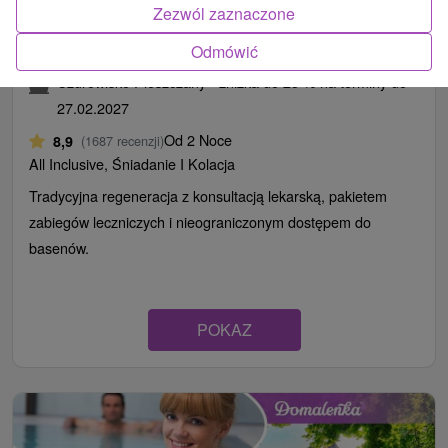
Zezwól zaznaczone
Najpopularniejszy pobyt Zdrowie: Uzdrawiająca
moc Pieszczan, bestseller wśród pobytów
Odmówić
Uzdrowisko Pieszczany - zniżka do 25 % na terminy do
27.02.2027
Od 2 Noce
8,9
(1687 recenzji)
All Inclusive, Śniadanie I Kolacja
Tradycyjna regeneracja z konsultacją lekarską, pakietem
zabiegów leczniczych i nieograniczonym dostępem do
basenów.
POKAZ