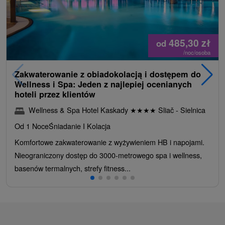
485,30
zł
od
/noc/osoba
Zakwaterowanie z obiadokolacją i dostępem do
Wellness i Spa: Jeden z najlepiej ocenianych
hoteli przez klientów
Wellness & Spa Hotel Kaskady
★
★
★
★
Sliač - Sielnica
Od 1 Noce
Śniadanie I Kolacja
Komfortowe zakwaterowanie z wyżywieniem HB i napojami.
Nieograniczony dostęp do 3000-metrowego spa i wellness,
basenów termalnych, strefy fitness...