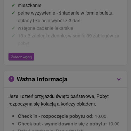
mieszkanie
pełne wyżywienie - śniadanie w formie bufetu,
obiady i kolacje wybór z 3 dań
wstępne badanie lekarskie
13 x 3 zabiegi dziennie, w sumie 39 zabiegów za
pobyt
stała obsługa medyczna w spa
Zobacz więcej
bezprzewodowy dostęp do internetu
parking
dzieci
Ważna informacja
Dzieci do lat 3,99 zakwaterowanie bez prawa do
Jeżeli dzień przyjazdu święto państwowe, Pobyt
łóżka bezpłatnie (w przypadku prawa do łóżka
rozpoczyna się kolacją a kończy obiadem.
cena jak za dzieci w wieku 4 - 11,99 lat).
Łóżeczko dziecięce na życzenie bezpłatnie.
Check in - rozpoczęcie pobytu od:
10.00
Dzieci w wieku 4 - 17,99 lat mają w cenie
Check out - wymeldowanie się z pobytu:
10.00
zakwaterowanie i wyżywienie dostosowane do