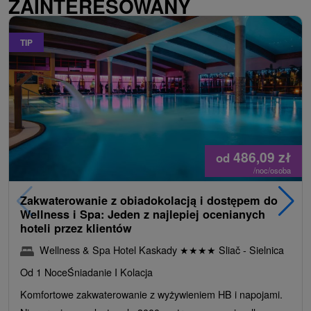
ZAINTERESOWANY
TIP
486,09
zł
od
/noc/osoba
Zakwaterowanie z obiadokolacją i dostępem do
Wellness i Spa: Jeden z najlepiej ocenianych
hoteli przez klientów
Wellness & Spa Hotel Kaskady
★
★
★
★
Sliač - Sielnica
Od 1 Noce
Śniadanie I Kolacja
Komfortowe zakwaterowanie z wyżywieniem HB i napojami.