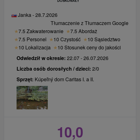
DOSKONAŁY
Janka - 28.7.2026
Tłumaczenie z Tłumaczem Google
★
7.5 Zakwaterowanie
★
7.5 Abordaż
★
7.5 Personel
★
10 Czystość
★
10 Sąsiedztwo
★
10 Lokalizacja
★
10 Stosunek ceny do jakości
Odwiedził w okresie:
22.07 - 26.07.2026
Liczba osób dorosłych / dzieci:
2/0
Sprzęt:
Kúpeľný dom Caritas I. a II.
10,0