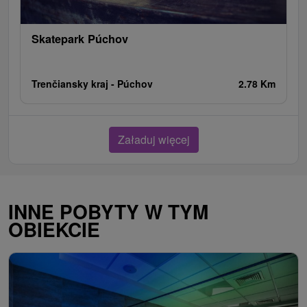
Skatepark Púchov
Trenčiansky kraj -
Púchov
2.78 Km
Załaduj więcej
INNE POBYTY W TYM
OBIEKCIE