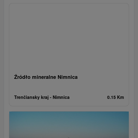
Ogrody botaniczne
Parki miejskie i zamkowe
Loty widokowe i rejsy wycieczkowe
Tarcze
Jeziora, jeziora, zbiorniki wodne
Zabytki techniki
Pomniki
Wodospady
Kościoły drewniane
Źródła
Teatry
Jazda konna
Túry a turistické chodníky
Zamki
Chaty górskie
Miejsca sakralne
Rafting, rafting, rafting
Obiekty architektoniczne
Ośrodek narciarski
Pola golfowe
Tory gokartowe
Amfiteatry i kina w przyrodzie
Szlaki winne
Cyklotrasy
Źródło mineralne Nimnica
Trenčiansky kraj -
Nimnica
0.15 Km