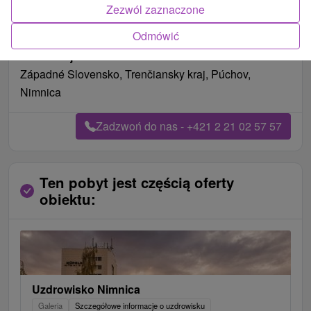
Zezwól zaznaczone
Pożywienie
pełne wyżywienie
Odmówić
Data ważności na pobyt
01.01.2000
Lokalizacja
Západné Slovensko, Trenčiansky kraj, Púchov,
Nimnica
Zadzwoń do nas - +421 2 21 02 57 57
Ten pobyt jest częścią oferty
obiektu:
Uzdrowisko Nimnica
Galeria
Szczegółowe informacje o uzdrowisku