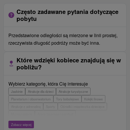
Często zadawane pytania dotyczące
pobytu
Przedstawione odległości są mierzone w linii prostej,
rzeczywista długość podróży może być inna.
Które wdzięki kobiece znajdują się w
pobliżu?
Wybierz kategorię, która Cię interesuje
Jaskinie
Atrakcje dla dzieci
Atrakcje turystyczne
Planetarium i obserwatorium
Tory bobslejowe
Kolejki linowe
Atrakcje z adrenaliną
Sporty
Ośrodki i miasteczka dziecięce
Muzea i galerie
Areny laserowe i paintball
Wieże obserwacyjne i chodniki
Ogrody zoologiczne i fermy zwierząt
Zobacz więcej
Escaperoom
Aquaparki, baseny
Zamki, pałace, ruiny
Skanseny