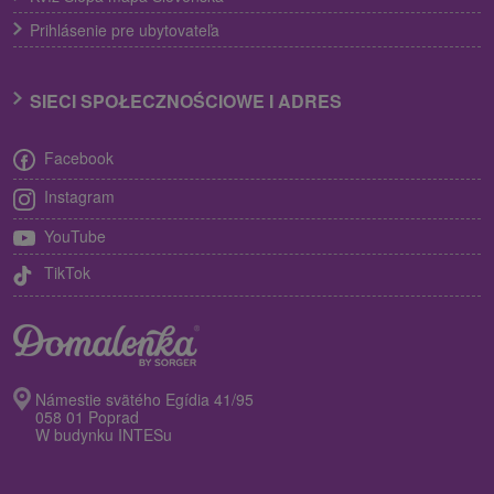
Prihlásenie pre ubytovateľa
SIECI SPOŁECZNOŚCIOWE I ADRES
Facebook
Instagram
YouTube
TikTok
Námestie svätého Egídia 41/95
058 01 Poprad
W budynku INTESu