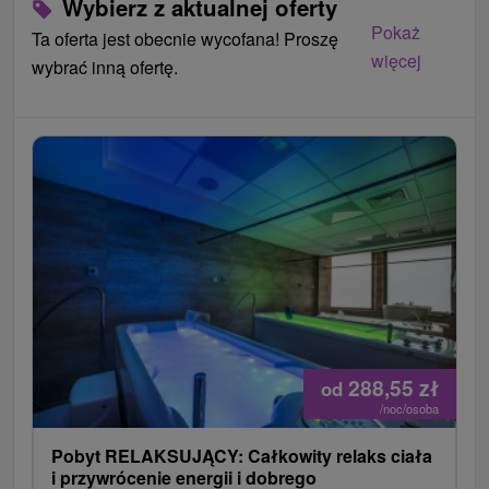
Wybierz z aktualnej oferty
Pokaż
Ta oferta jest obecnie wycofana! Proszę
więcej
wybrać inną ofertę.
288,55
zł
od
/noc/osoba
Pobyt RELAKSUJĄCY: Całkowity relaks ciała
i przywrócenie energii i dobrego