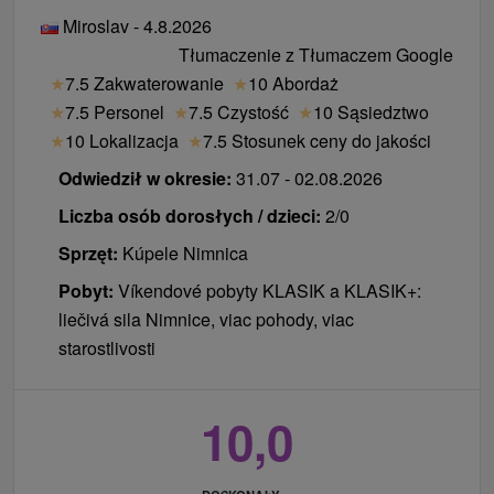
nadaje się tylko dla dzieci).
Zwierzęta:
Zakwaterowanie ze zwierzęciem nie
Miroslav - 4.8.2026
jest możliwe.
Tłumaczenie z Tłumaczem Google
Dostawka jest możliwa, ale nie polecamy jej z powodu
★
7.5 Zakwaterowanie
★
10 Abordaż
małego metrażu pokoju.
★
7.5 Personel
★
7.5 Czystość
★
10 Sąsiedztwo
★
10 Lokalizacja
★
7.5 Stosunek ceny do jakości
Odwiedził w okresie:
31.07 - 02.08.2026
Liczba osób dorosłych / dzieci:
2/0
Sprzęt:
Kúpele Nimnica
Pobyt:
Víkendové pobyty KLASIK a KLASIK+:
liečivá sila Nimnice, viac pohody, viac
starostlivosti
10,0