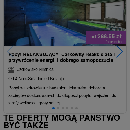
288,55
zł
od
/noc/osoba
Pobyt RELAKSUJĄCY: Całkowity relaks ciała i
przywrócenie energii i dobrego samopoczucia
Uzdrowisko Nimnica
Od 4 Noce
Śniadanie I Kolacja
Pobyt w uzdrowisku z badaniem lekarskim, doborem
zabiegów dostosowanych do długości pobytu, wejściem do
strefy wellness i groty solnej.
TE OFERTY MOGĄ PAŃSTWO
BYĆ TAKŻE