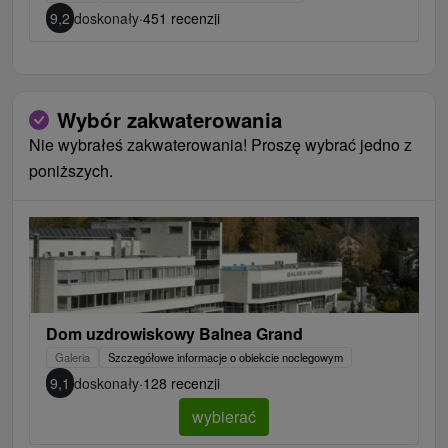
9,2
doskonały
·
451 recenzji
Wybór zakwaterowania
Nie wybrałeś zakwaterowania! Proszę wybrać jedno z
poniższych.
Dom uzdrowiskowy Balnea Grand
Galeria
Szczegółowe informacje o obiekcie noclegowym
9,1
doskonały
·
128 recenzji
wybierać