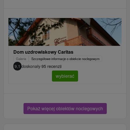
Dom uzdrowiskowy Caritas
Galeria
Szczegółowe informacje o obiekcie noclegowym
9,1
doskonały
·
95 recenzji
wybierać
Pokaż więcej obiektów noclegowych