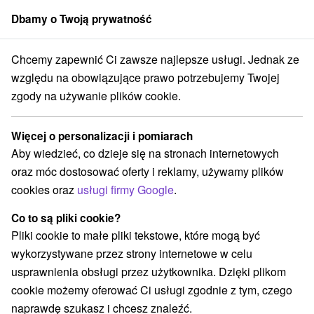
Dbamy o Twoją prywatność
członek grupy
Sorger
Chcemy zapewnić Ci zawsze najlepsze usługi. Jednak ze
Nimnica
Uzdrowisko Nimnica
Pobyt Regeneracja ZAPOBIEGANIE
względu na obowiązujące prawo potrzebujemy Twojej
zgody na używanie plików cookie.
Pobyt Regeneracja ZAPOBIEGANIE
Oferta wygasła! Wybierz poniżej z aktualnych ofert.
Więcej o personalizacji i pomiarach
Uzdrowisko Nimnica
Nimnica
Aby wiedzieć, co dzieje się na stronach internetowych
oraz móc dostosować oferty i reklamy, używamy plików
cookies oraz
usługi firmy Google
.
Przejdź do lokalizacji
Co to są pliki cookie?
9,2
doskonały
451 recenzji
·
Pliki cookie to małe pliki tekstowe, które mogą być
wykorzystywane przez strony internetowe w celu
usprawnienia obsługi przez użytkownika. Dzięki plikom
cookie możemy oferować Ci usługi zgodnie z tym, czego
naprawdę szukasz i chcesz znaleźć.