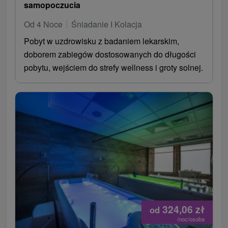
samopoczucia
Od 4 Noce
Śniadanie I Kolacja
Pobyt w uzdrowisku z badaniem lekarskim,
doborem zabiegów dostosowanych do długości
pobytu, wejściem do strefy wellness i groty solnej.
324,06
zł
od
/noc/osoba