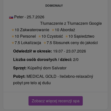
DOSKONAŁY
Peter - 25.7.2026
Tłumaczenie z Tłumaczem Google
★
10 Zakwaterowanie
★
10 Abordaż
★
10 Personel
★
10 Czystość
★
10 Sąsiedztwo
★
7.5 Lokalizacja
★
7.5 Stosunek ceny do jakości
Odwiedził w okresie:
19.07 - 23.07.2026
Liczba osób dorosłych / dzieci:
2/0
Sprzęt:
Kúpeľný dom Salvator
Pobyt:
MEDICAL GOLD - liečebno-relaxačný
pobyt pre telo aj dušu
Zobacz więcej recenzji spa