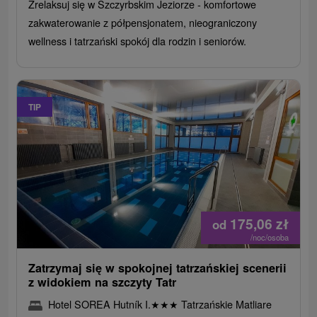
Zrelaksuj się w Szczyrbskim Jeziorze - komfortowe
zakwaterowanie z półpensjonatem, nieograniczony
wellness i tatrzański spokój dla rodzin i seniorów.
TIP
175,06
zł
od
/noc/osoba
Zatrzymaj się w spokojnej tatrzańskiej scenerii
z widokiem na szczyty Tatr
Hotel SOREA Hutník I.
★
★
★
Tatrzańskie Matliare