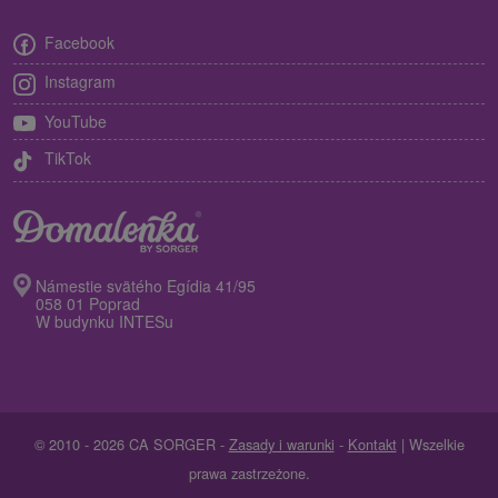
Facebook
Instagram
YouTube
TikTok
Námestie svätého Egídia 41/95
058 01 Poprad
W budynku INTESu
© 2010 - 2026 CA SORGER -
Zasady i warunki
-
Kontakt
| Wszelkie
prawa zastrzeżone.