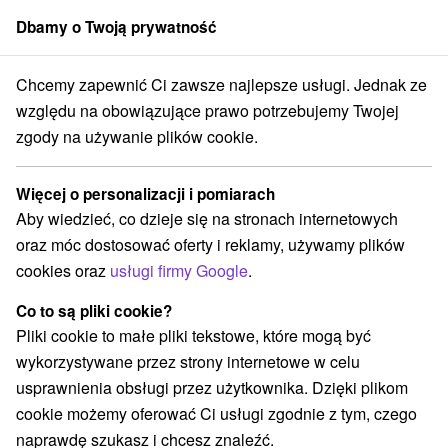
Dbamy o Twoją prywatność
członek grupy
Sorger
Chcemy zapewnić Ci zawsze najlepsze usługi. Jednak ze
Specjalne oferty na Słowacji
Pobyty hotelov SOREA
względu na obowiązujące prawo potrzebujemy Twojej
zgody na używanie plików cookie.
Pobyty hotelov SOREA
Więcej o personalizacji i pomiarach
Kategorie
Aby wiedzieć, co dzieje się na stronach internetowych
oraz móc dostosować oferty i reklamy, używamy plików
Wszystkie kategorie
Pobyty z rabatem
(148)
cookies oraz
usługi firmy Google
.
Wellness pobyty
Wyjazdy weekendowe
(217)
(192)
Romantyczne wypady
Pobyty dla seniorów
(56)
(85)
Co to są pliki cookie?
Wakacje rodzinne
(149)
Pliki cookie to małe pliki tekstowe, które mogą być
wykorzystywane przez strony internetowe w celu
usprawnienia obsługi przez użytkownika. Dzięki plikom
Wybierz lokalizację lub datę
cookie możemy oferować Ci usługi zgodnie z tym, czego
naprawdę szukasz i chcesz znaleźć.