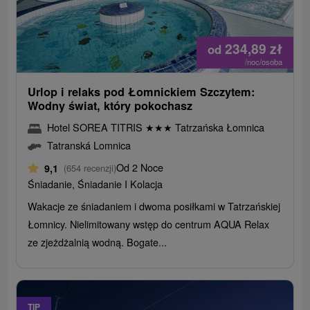
234,89
zł
od
/noc/osoba
Urlop i relaks pod Łomnickiem Szczytem:
Wodny świat, który pokochasz
Hotel SOREA TITRIS
★
★
★
Tatrzańska Łomnica
Tatranská Lomnica
Od 2 Noce
9,1
(654 recenzji)
Śniadanie, Śniadanie I Kolacja
Wakacje ze śniadaniem i dwoma posiłkami w Tatrzańskiej
Łomnicy. Nielimitowany wstęp do centrum AQUA Relax
ze zjeżdżalnią wodną. Bogate...
TIP