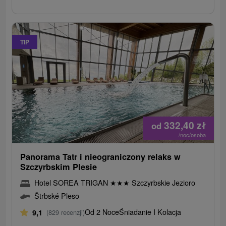
TIP
332,40
zł
od
/noc/osoba
Panorama Tatr i nieograniczony relaks w
Szczyrbskim Plesie
Hotel SOREA TRIGAN
★
★
★
Szczyrbskie Jezioro
Štrbské Pleso
Od 2 Noce
Śniadanie I Kolacja
9,1
(829 recenzji)