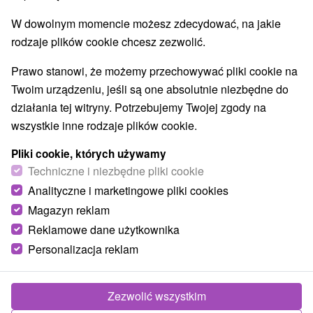
Najlepiej sprzedające
W dowolnym momencie możesz zdecydować, na jakie
rodzaje plików cookie chcesz zezwolić.
Najczęściej wyszukiwane
Prawo stanowi, że możemy przechowywać pliki cookie na
Pokaż wszystko
Twoim urządzeniu, jeśli są one absolutnie niezbędne do
w Tatrach
(6)
Prešovský kraj
(4)
działania tej witryny. Potrzebujemy Twojej zgody na
wszystkie inne rodzaje plików cookie.
TOP - BESTSELLERY
NAJTAŃSZE
WSZYSTKO
Pliki cookie, których używamy
Techniczne i niezbędne pliki cookie
Analityczne i marketingowe pliki cookies
TIP
Magazyn reklam
Reklamowe dane użytkownika
Personalizacja reklam
Zezwolić wszystkim