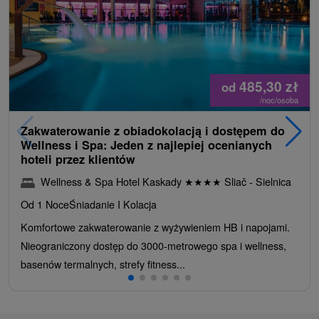
485,30
zł
od
/noc/osoba
Zakwaterowanie z obiadokolacją i dostępem do
Wellness i Spa: Jeden z najlepiej ocenianych
hoteli przez klientów
Wellness & Spa Hotel Kaskady
★
★
★
★
Sliač - Sielnica
Od 1 Noce
Śniadanie I Kolacja
Komfortowe zakwaterowanie z wyżywieniem HB i napojami.
Nieograniczony dostęp do 3000-metrowego spa i wellness,
basenów termalnych, strefy fitness...