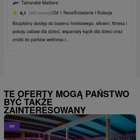
Tatranské Matliare
Od 1 Noce
Śniadanie I Kolacja
9,1
(393 recenzji)
Bezpłatny dostęp do basenu hotelowego, siłowni, fitness i
pokoju zabaw dla dzieci, wspaniały kącik dla dzieci oraz
zniżki do parków wellness i...
TE OFERTY MOGĄ PAŃSTWO
BYĆ TAKŻE
ZAINTERESOWANY
TIP