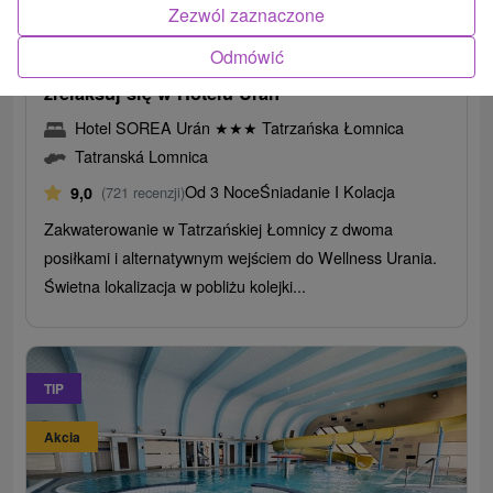
254,84
zł
od
Zezwól zaznaczone
/noc/osoba
Odmówić
Tatra Relaks i dobre samopoczucie? Przyjedź i
zrelaksuj się w Hotelu Urán
Hotel SOREA Urán
★
★
★
Tatrzańska Łomnica
Tatranská Lomnica
Od 3 Noce
Śniadanie I Kolacja
9,0
(721 recenzji)
Zakwaterowanie w Tatrzańskiej Łomnicy z dwoma
posiłkami i alternatywnym wejściem do Wellness Urania.
Świetna lokalizacja w pobliżu kolejki...
TIP
Akcia