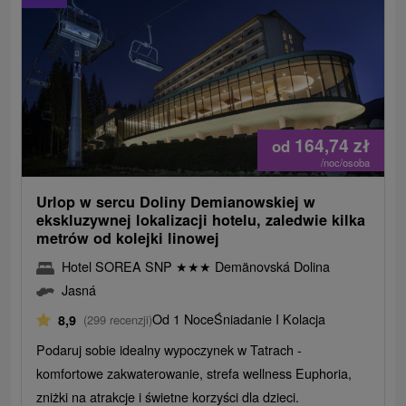
164,74
zł
od
/noc/osoba
Urlop w sercu Doliny Demianowskiej w
ekskluzywnej lokalizacji hotelu, zaledwie kilka
metrów od kolejki linowej
Hotel SOREA SNP
★
★
★
Demänovská Dolina
Jasná
Od 1 Noce
Śniadanie I Kolacja
8,9
(299 recenzji)
Podaruj sobie idealny wypoczynek w Tatrach -
komfortowe zakwaterowanie, strefa wellness Euphoria,
zniżki na atrakcje i świetne korzyści dla dzieci.