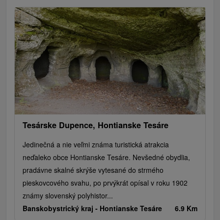
Tesárske Dupence, Hontianske Tesáre
Jedinečná a nie veľmi známa turistická atrakcia
neďaleko obce Hontianske Tesáre. Nevšedné obydlia,
pradávne skalné skrýše vytesané do strmého
pieskovcového svahu, po prvýkrát opísal v roku 1902
známy slovenský polyhistor...
Banskobystrický kraj -
Hontianske Tesáre
6.9 Km