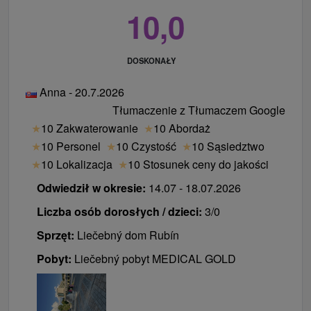
10,0
DOSKONAŁY
Anna - 20.7.2026
Tłumaczenie z Tłumaczem Google
★
10 Zakwaterowanie
★
10 Abordaż
★
10 Personel
★
10 Czystość
★
10 Sąsiedztwo
★
10 Lokalizacja
★
10 Stosunek ceny do jakości
Odwiedził w okresie:
14.07 - 18.07.2026
Liczba osób dorosłych / dzieci:
3/0
Sprzęt:
Liečebný dom Rubín
Pobyt:
Liečebný pobyt MEDICAL GOLD