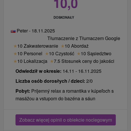
10,0
DOSKONAŁY
Peter - 18.11.2025
Tłumaczenie z Tłumaczem Google
★
10 Zakwaterowanie
★
10 Abordaż
★
10 Personel
★
10 Czystość
★
10 Sąsiedztwo
★
10 Lokalizacja
★
7.5 Stosunek ceny do jakości
Odwiedził w okresie:
14.11 - 16.11.2025
Liczba osób dorosłych / dzieci:
2/0
Pobyt:
Príjemný relax a romantika v kúpeľoch s
masážou a vstupom do bazéna a sáun
Zobacz więcej opinii o obiekcie noclegowym