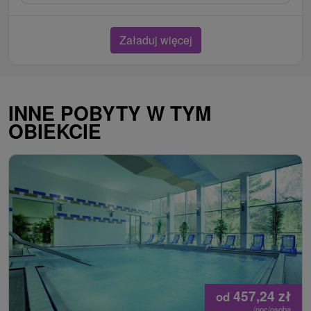
Załaduj więcej
INNE POBYTY W TYM
OBIEKCIE
457,24
zł
od
/noc/osoba