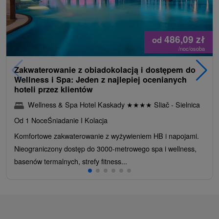
486,09
zł
od
/noc/osoba
Zakwaterowanie z obiadokolacją i dostępem do
Wellness i Spa: Jeden z najlepiej ocenianych
hoteli przez klientów
Wellness & Spa Hotel Kaskady
★
★
★
★
Sliač - Sielnica
Od 1 Noce
Śniadanie I Kolacja
Komfortowe zakwaterowanie z wyżywieniem HB i napojami.
Nieograniczony dostęp do 3000-metrowego spa i wellness,
basenów termalnych, strefy fitness...