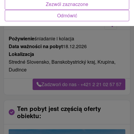
Zezwól zaznaczone
Zdjęcia od klientów
+11
Odmówić
Pożywienie
śniadanie i kolacja
Data ważności na pobyt
18.12.2026
Lokalizacja
Stredné Slovensko, Banskobystrický kraj, Krupina,
Dudince
Zadzwoń do nas - +421 2 21 02 57 57
Ten pobyt jest częścią oferty
obiektu: