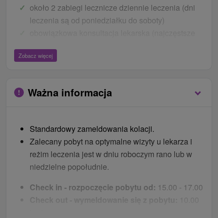
około 2 zabiegi lecznicze dziennie leczenia (dni
leczenia są od poniedziałku do soboty)
obowiązkowa konsultacja lekarska (najczęstsze
przeszkody zdrowotne w leczeniu - ciąża,
Zobacz więcej
nowotwory złośliwe w trakcie i po leczeniu z
potwierdzonymi klinicznie objawami progresji
choroby, ostrymi chorobami zakaźnymi)
Ważna informacja
Więcej bezpłatnych usług
badania laboratoryjne i EKG - jeśli lekarz uzna, że
Standardowy
zameldowania
kolacji
.
jest to uzasadnione względami ochrony zdrowia
Zalecany pobyt na optymalne wizyty u lekarza i
ostateczna konsultacja lekarska i końcowy raport
reżim leczenia jest w dniu roboczym rano lub w
medyczny (jeżeli pobyt trwa 13 nocy lub więcej)
niedzielne popołudnie.
Ceny - Bonusy
Check in - rozpoczęcie pobytu od:
15.00 - 17.00
codzienny bezpłatny wstęp do krytego basenu
Check out - wymeldowanie się z pobytu:
10.00
relaksacyjnego Wellnea w Rubínie (całorocznie)
hod.