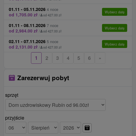
01.11 - 05.11.2026
Ceny - Informacje
4 noce
Wybierz datę
od 1,705.00 zł
/
od 427.00 zł
W okresie wielkanocnym można zarezerwować
01.11 - 08.11.2026
7 noce
Wybierz datę
pobyt min. na 6 nocy.
od 2,984.00 zł
/
od 427.00 zł
W DU Minerál znajduje się zakwaterowanie i
02.11 - 07.11.2026
5 noce
Wybierz datę
żywność, procedury są dostępne w spa około 400
od 2,131.00 zł
/
od 427.00 zł
m od hotelu.
1
2
3
4
5
6
»
DU Rubín i Smaragd są placówkami medycznymi
zapewniającymi instytucjonalną opiekę zdrowotną
Zarezerwuj pobyt
zgodnie z Rozporządzeniem Ministra Zdrowia
Republiki Słowackiej nr. 84/2016. DU Minerál jest
obiektem hotelowym zgodnie z rozporządzeniem
sprzęt
Ministra Gospodarki Republiki Słowackiej nr.
277/2008.
przyjście