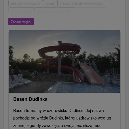
Atrakcje z adrenaliną
Sporty
Ośrodki i miasteczka dziecięce
Muzea i galerie
Areny laserowe i paintball
Wieże obserwacyjne i chodniki
Ogrody zoologiczne i fermy zwierząt
Zobacz więcej
Escaperoom
Aquaparki, baseny
Zamki, pałace, ruiny
Skanseny
Ogrody botaniczne
Parki miejskie i zamkowe
Loty widokowe i rejsy wycieczkowe
Tarcze
Jeziora, jeziora, zbiorniki wodne
Zabytki techniki
Pomniki
Wodospady
Kościoły drewniane
Źródła
Teatry
Jazda konna
Túry a turistické chodníky
Zamki
Chaty górskie
Miejsca sakralne
Rafting, rafting, rafting
Obiekty architektoniczne
Ośrodek narciarski
Pola golfowe
Tory gokartowe
Amfiteatry i kina w przyrodzie
Szlaki winne
Cyklotrasy
Basen Dudinka
Basen termalny w uzdrowisku Dudince. Jej nazwa
pochodzi od wróżki Dudinki, której uzdrowisko według
znanej legendy zawdzięcza swoją leczniczą moc