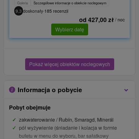
Galeria
Szczegółowe informacje o obiekcie noclegowym
9,3
doskonały
·
185 recenzji
od 427,00 zł
/ noc
Wybierz datę
Pokaż więcej obiektów noclegowych
Informacja o pobycie
Pobyt obejmuje
zakwaterowanie / Rubín, Smaragd, Minerál
pół wyżywienie (śniadanie i kolacja w formie
bufetu w menu do wyboru, bar sałatkowy