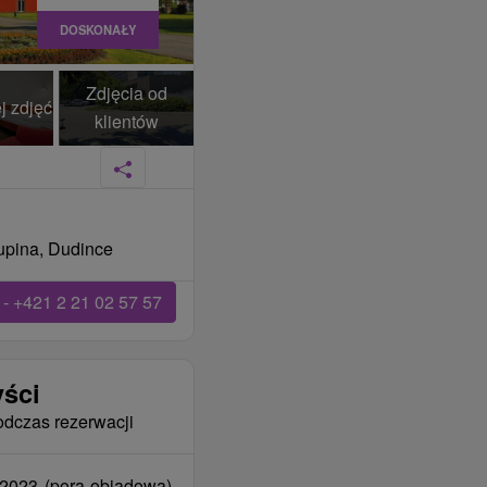
DOSKONAŁY
Zdjęcia od
j zdjęć
klientów
rupina, Dudince
- +421 2 21 02 57 57
yści
odczas rezerwacji
2023 (pora obiadowa),