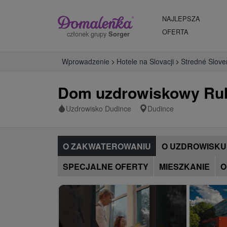
NAJLEPSZA
OFERTA
członek grupy
Sorger
Wprowadzenie
Hotele na Slovacji
Stredné Slove
Dom uzdrowiskowy Ru
Uzdrowisko Dudince
Dudince
O ZAKWATEROWANIU
O UZDROWISKU
SPECJALNE OFERTY
MIESZKANIE
O