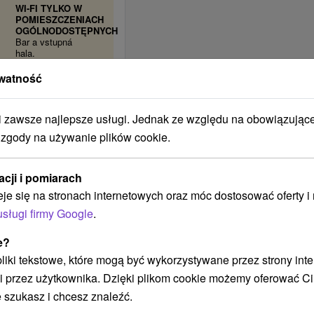
WI-FI TYLKO W
POMIESZCZENIACH
OGÓLNODOSTĘPNYCH
Bar a vstupná
hala.
ZAKAZ NA
watność
DOMOWE
ZWIERZĘTA
PARKING
zawsze najlepsze usługi. Jednak ze względu na obowiązując
Bezplatné
parkovanie: priamo
 zgody na używanie plików cookie.
v areáli pred
liečebným domom
15 min. na príchod
acji i pomiarach
a odchod klientov,
pre hostí so ZŤP-S
eje się na stronach internetowych oraz móc dostosować oferty 
preukazom
usługi firmy Google
.
bezplatne počas
celého pobytu,
alebo na
e?
monitorovanom
parkovisku cca
 pliki tekstowe, które mogą być wykorzystywane przez strony int
150 m od
i przez użytkownika. Dzięki plikom cookie możemy oferować Ci
liečebného domu.
Platené
 szukasz i chcesz znaleźć.
parkovanie: priamo
v areáli pred