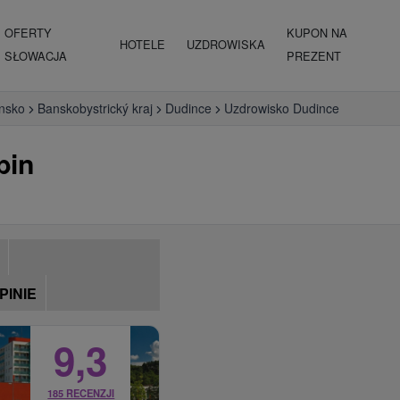
OFERTY
KUPON NA
HOTELE
UZDROWISKA
SŁOWACJA
PREZENT
nsko
Banskobystrický kraj
Dudince
Uzdrowisko Dudince
bin
PINIE
9,3
185 RECENZJI