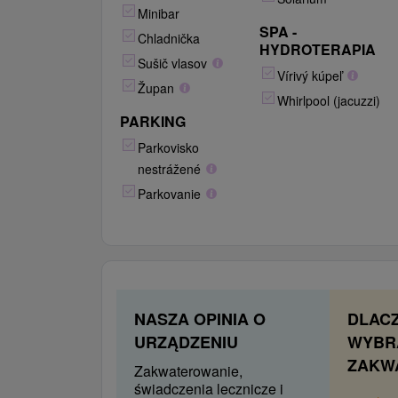
dwóch pokoi (salonu i
Minibar
sypialni), łazienki z wanną
SPA -
Chladnička
lub prysznicem i toaletą.
HYDROTERAPIA
Sušič vlasov
Standard: Telewizor LCD z
Vírivý kúpeľ
telewizją kablową, lodówka,
Župan
Whirlpool (jacuzzi)
telefon, bezpłatne Wi-Fi,
PARKING
sejf, serwis do
Parkovisko
kawy/herbaty, system kart
nestrážené
magnetycznych, szlafrok.
Balkon: Większość
Parkovanie
apartamentów posiada
balkon (6 apartamentów nie
posiada balkonu).
Pokój z klimatyzacją (Premium)
NASZA OPINIA O
DLAC
Niektóre pokoje jedno- i
URZĄDZENIU
WYBR
dwuosobowe wyposażone
ZAKW
są w klimatyzację (za
Zakwaterowanie,
dodatkową opłatą lub w
świadczenia lecznicze i