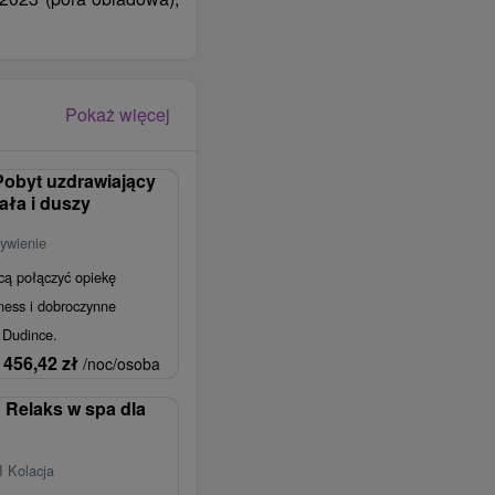
Pokaż więcej
obyt uzdrawiający
iała i duszy
ywienie
cą połączyć opiekę
ness i dobroczynne
 Dudince.
456,42
zł
/noc/osoba
Relaks w spa dla
I Kolacja