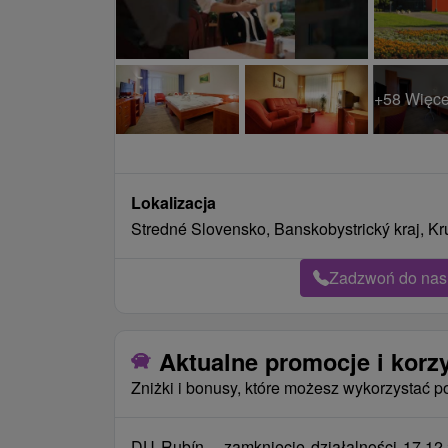
+58 Więce
Lokalizacja
Stredné Slovensko, Banskobystrický kraj, K
Zadzwoń do nas 
Aktualne promocje i korz
Zniżki i bonusy, które możesz wykorzystać p
DU Rubín – zamknięcie działalności 17.12.