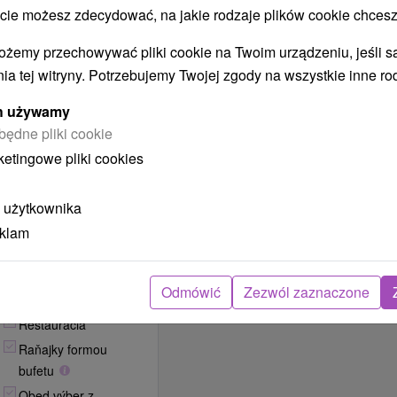
 możesz zdecydować, na jakie rodzaje plików cookie chcesz
liečebným domom
počas dlhodobého
pobytu kúpeľných
ożemy przechowywać pliki cookie na Twoim urządzeniu, jeśli s
hostí.
ia tej witryny. Potrzebujemy Twojej zgody na wszystkie inne ro
REZERWACJA
ych używamy
I
WYBÓR
będne pliki cookie
OFERTY
ketingowe pliki cookies
 użytkownika
eklam
y Rubin
Odmówić
Zezwól zaznaczone
LIFESTYLE
Reštaurácia
Raňajky formou
bufetu
Obed výber z