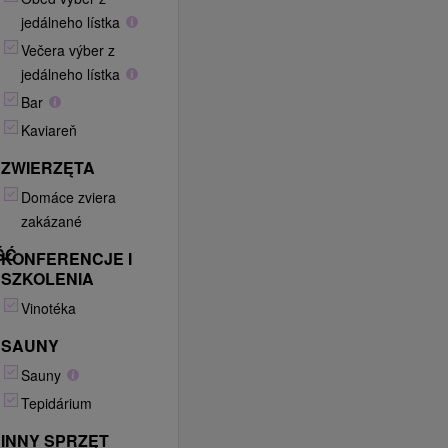
jedálneho lístka
Večera výber z
jedálneho lístka
Bar
Kaviareň
ZWIERZĘTA
Domáce zviera
zakázané
ŚĆ
KONFERENCJE I
SZKOLENIA
Vinotéka
SAUNY
Sauny
Tepidárium
INNY SPRZĘT