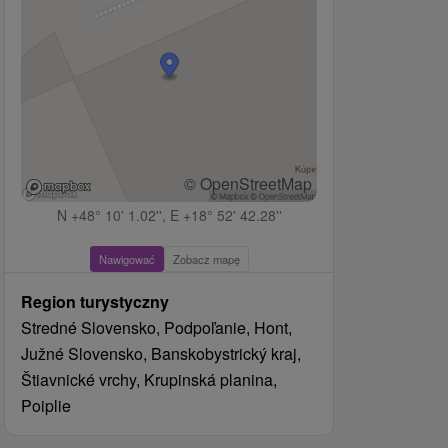
© OpenStreetMap
N +48° 10' 1.02'', E +18° 52' 42.28''
Nawigować
Zobacz mapę
Region turystyczny
Stredné Slovensko, Podpoľanie, Hont,
Južné Slovensko, Banskobystrický kraj,
Štiavnické vrchy, Krupinská planina,
Poiplie