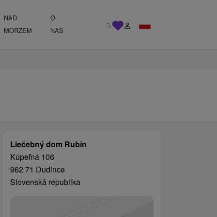
NAD
O
MORZEM
NAS
Liečebný dom Rubín
Kúpeľná 106
962 71 Dudince
Slovenská republika