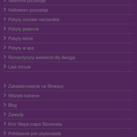
Valentine pozostaje
Halloween pozostaje
Pobyty zimowe narciarskie
Pobyty jesienne
Pobyty letnie
Pobyty w spa
Romantyczny weekend dla dwojga
Last minute
Zakwaterowanie na Słowacji
Wdzięki kobiece
Blog
Zawody
Kvíz Slepá mapa Slovenska
Prihlásenie pre ubytovateľa