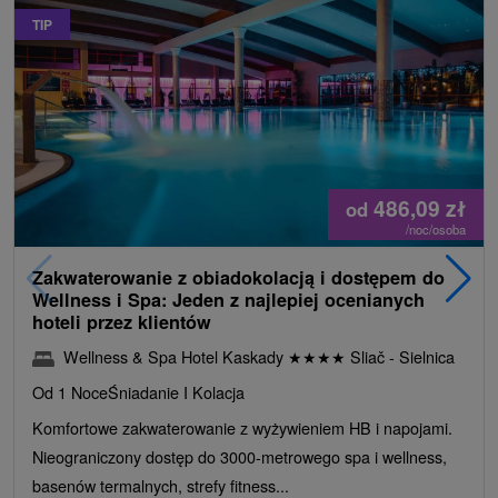
TIP
486,09
zł
od
/noc/osoba
Zakwaterowanie z obiadokolacją i dostępem do
Wellness i Spa: Jeden z najlepiej ocenianych
hoteli przez klientów
Wellness & Spa Hotel Kaskady
★
★
★
★
Sliač - Sielnica
Od 1 Noce
Śniadanie I Kolacja
Komfortowe zakwaterowanie z wyżywieniem HB i napojami.
Nieograniczony dostęp do 3000-metrowego spa i wellness,
basenów termalnych, strefy fitness...