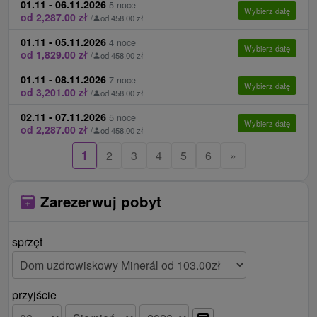
01.11 - 06.11.2026
5 noce
przeniesienie się do innego pokoju na życzenie
Wybierz datę
od 2,287.00 zł
/
od 458.00 zł
klienta 20 € / jednorazowa dopłata
01.11 - 05.11.2026
4 noce
Wybierz datę
Ceny - Informacje
od 1,829.00 zł
/
od 458.00 zł
01.11 - 08.11.2026
7 noce
W okresie wielkanocnym można zarezerwować
Wybierz datę
od 3,201.00 zł
/
od 458.00 zł
pobyt min. na 6 nocy.
02.11 - 07.11.2026
5 noce
W DU Minerál znajduje się zakwaterowanie i
Wybierz datę
od 2,287.00 zł
/
od 458.00 zł
żywność, procedury są dostępne w spa około 400
1
2
3
4
5
6
»
m od hotelu.
DU Rubín i Smaragd to placówki medyczne
zapewniające instytucjonalną opiekę zdrowotną
Zarezerwuj pobyt
zgodnie z rozporządzeniem Ministerstwa Zdrowia
Republiki Słowackiej nr. 84/2016. DU Mineral jest
sprzęt
obiektem hotelowym zgodnie z Rozporządzeniem
Ministerstwa Gospodarki Republiki Słowackiej nr.
277/2008.
przyjście