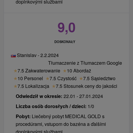
doplnkovými službami
9,0
DOSKONAŁY
Stanislav - 2.2.2024
Tłumaczenie z Tłumaczem Google
★
7.5 Zakwaterowanie
★
10 Abordaż
★
10 Personel
★
7.5 Czystość
★
7.5 Sąsiedztwo
★
7.5 Lokalizacja
★
7.5 Stosunek ceny do jakości
Odwiedził w okresie:
22.01 - 27.01.2024
Liczba osób dorosłych / dzieci:
1/0
Pobyt:
Liečebný pobyt MEDICAL GOLD s
procedúrami, vstupom do bazéna a ďalšími
doplnkovými službami