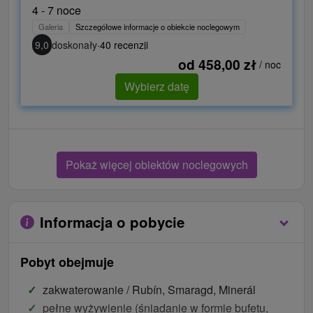
4 - 7 noce
Galeria
Szczegółowe informacje o obiekcie noclegowym
9,0
doskonały
·
40 recenzji
od 458,00 zł
/ noc
Wybierz datę
Pokaż więcej obiektów noclegowych
Informacja o pobycie
Pobyt obejmuje
zakwaterowanie / Rubín, Smaragd, Minerál
pełne wyżywienie (śniadanie w formie bufetu,