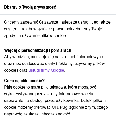
Dbamy o Twoją prywatność
członek grupy
Sorger
Chcemy zapewnić Ci zawsze najlepsze usługi. Jednak ze
nce
MEDICAL GOLD: Pobyt uzdrawiający i relaksujący dla ciała i dus
względu na obowiązujące prawo potrzebujemy Twojej
zgody na używanie plików cookie.
MEDICAL GOLD: Pobyt
uzdrawiający i relaksujący dla ciała
Więcej o personalizacji i pomiarach
i duszy
Aby wiedzieć, co dzieje się na stronach internetowych
Hotel Mineral Dudince
oraz móc dostosować oferty i reklamy, używamy plików
Uzdrowisko Dudince
Dudince
cookies oraz
usługi firmy Google
.
Co to są pliki cookie?
Wybierz datę
Pliki cookie to małe pliki tekstowe, które mogą być
wykorzystywane przez strony internetowe w celu
usprawnienia obsługi przez użytkownika. Dzięki plikom
Przejdź do lokalizacji
cookie możemy oferować Ci usługi zgodnie z tym, czego
naprawdę szukasz i chcesz znaleźć.