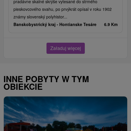
pradávne skalné skrýše vytesané do strmého
pieskovcového svahu, po prvýkrát opísal v roku 1902
známy slovenský polyhistor...
Banskobystrický kraj -
Hontianske Tesáre
6.9 Km
Załaduj więcej
INNE POBYTY W TYM
OBIEKCIE