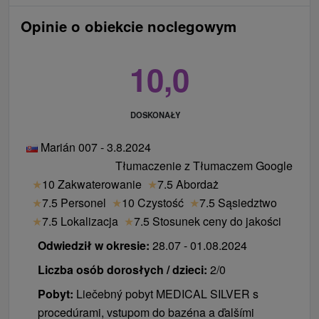
Opinie o obiekcie noclegowym
10,0
DOSKONAŁY
Marián 007 - 3.8.2024
Tłumaczenie z Tłumaczem Google
★
10 Zakwaterowanie
★
7.5 Abordaż
★
7.5 Personel
★
10 Czystość
★
7.5 Sąsiedztwo
★
7.5 Lokalizacja
★
7.5 Stosunek ceny do jakości
Odwiedził w okresie:
28.07 - 01.08.2024
Liczba osób dorosłych / dzieci:
2/0
Pobyt:
Liečebný pobyt MEDICAL SILVER s
procedúrami, vstupom do bazéna a ďalšími