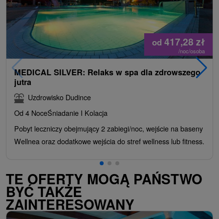
417,28
zł
od
/noc/osoba
MEDICAL SILVER: Relaks w spa dla zdrowszego
jutra
Uzdrowisko Dudince
Od 4 Noce
Śniadanie I Kolacja
Pobyt leczniczy obejmujący 2 zabiegi/noc, wejście na baseny
Wellnea oraz dodatkowe wejścia do stref wellness lub fitness.
TE OFERTY MOGĄ PAŃSTWO
BYĆ TAKŻE
ZAINTERESOWANY