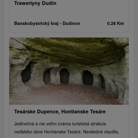
Trawertyny Dudin
Banskobystrický kraj -
Dudince
0.28 Km
Tesárske Dupence, Hontianske Tesáre
Jedinečná a nie veľmi známa turistická atrakcia
neďaleko obce Hontianske Tesáre. Nevšedné obydlia,