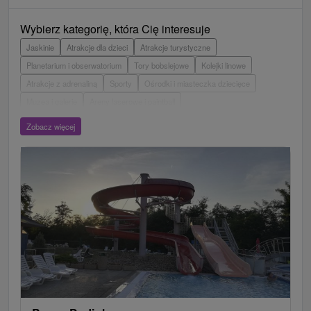
Wybierz kategorię, która Cię interesuje
Jaskinie
Atrakcje dla dzieci
Atrakcje turystyczne
Planetarium i obserwatorium
Tory bobslejowe
Kolejki linowe
Atrakcje z adrenaliną
Sporty
Ośrodki i miasteczka dziecięce
Muzea i galerie
Areny laserowe i paintball
Wieże obserwacyjne i chodniki
Ogrody zoologiczne i fermy zwierząt
Zobacz więcej
Escaperoom
Aquaparki, baseny
Zamki, pałace, ruiny
Skanseny
Ogrody botaniczne
Parki miejskie i zamkowe
Loty widokowe i rejsy wycieczkowe
Tarcze
Jeziora, jeziora, zbiorniki wodne
Zabytki techniki
Pomniki
Wodospady
Kościoły drewniane
Źródła
Teatry
Jazda konna
Túry a turistické chodníky
Zamki
Chaty górskie
Miejsca sakralne
Rafting, rafting, rafting
Obiekty architektoniczne
Ośrodek narciarski
Pola golfowe
Tory gokartowe
Amfiteatry i kina w przyrodzie
Szlaki winne
Cyklotrasy