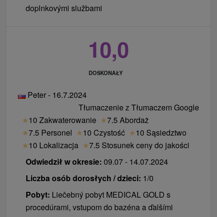
doplnkovými službami
10,0
DOSKONAŁY
Peter - 16.7.2024
Tłumaczenie z Tłumaczem Google
★
10 Zakwaterowanie
★
7.5 Abordaż
★
7.5 Personel
★
10 Czystość
★
10 Sąsiedztwo
★
10 Lokalizacja
★
7.5 Stosunek ceny do jakości
Odwiedził w okresie:
09.07 - 14.07.2024
Liczba osób dorosłych / dzieci:
1/0
Pobyt:
Liečebný pobyt MEDICAL GOLD s
procedúrami, vstupom do bazéna a ďalšími