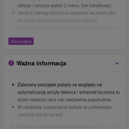
obiady i kolacje wybór z menu, bar sałatkowy)
około 3 zabiegi lecznicze dziennie leczenia (dni
leczenia są od poniedziałku do soboty)
obowiązkowe konsultacje lekarskie (najczęstsze
przeszkody zdrowotne w leczeniu - ciąża,
Zobacz więcej
nowotwory złośliwe w trakcie i po leczeniu z
potwierdzonymi klinicznie objawami progresji
choroby, ostrymi chorobami zakaźnymi)
Ważna informacja
Więcej bezpłatnych usług
EKG, jeśli lekarz uzasadni to z przyczyn
Zalecany początek pobytu ze względu na
medycznych
optymalizację wizyty lekarza i schemat leczenia to
ostateczna konsultacja lekarska i końcowy raport
dzień roboczy rano lub niedzielne popołudnie.
medyczny (jeżeli pobyt trwa 13 nocy lub więcej)
W niedzielę rozpoczęcie pobytu w uzdrowisku
Ceny - Bonusy
zaczyna się do kolacji.
codzienny bezpłatny wstęp do krytego basenu
Check in - rozpoczęcie pobytu od:
09.00 - 11.00