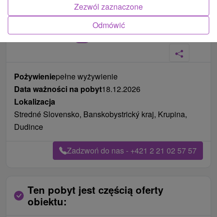
Zezwól zaznaczone
Odmówić
Zdjęcia od klientów
+11
Pożywienie
pełne wyżywienie
Data ważności na pobyt
18.12.2026
Lokalizacja
Stredné Slovensko, Banskobystrický kraj, Krupina,
Dudince
Zadzwoń do nas - +421 2 21 02 57 57
Ten pobyt jest częścią oferty
obiektu: