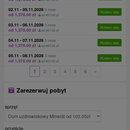
Internet:
WIFI we wszystkich domach
Republiki Słowackiej nr. 84/2016. KH Minerál jest
uzdrowiskowych bezpłatnie.
02.11 - 05.11.2026
obiektem hotelowym zgodnie z rozporządzeniem
3 noce
Wybierz datę
od 1,370.00 zł
/
od 457.00 zł
Zwierzęta:
Nie jest możliwe zakwaterowanie ze
Ministra Gospodarki Republiki Słowackiej nr.
zwierzęciem.
277/2008.
03.11 - 06.11.2026
3 noce
Wybierz datę
od 1,370.00 zł
/
od 457.00 zł
W DU Minerál znajduje się zakwaterowanie i
żywność, procedury są dostępne w spa około 400
04.11 - 07.11.2026
3 noce
Wybierz datę
od 1,370.00 zł
/
od 457.00 zł
m od hotelu.
05.11 - 08.11.2026
3 noce
Wybierz datę
od 1,370.00 zł
/
od 457.00 zł
1
2
3
4
5
6
»
Zarezerwuj pobyt
sprzęt
przyjście