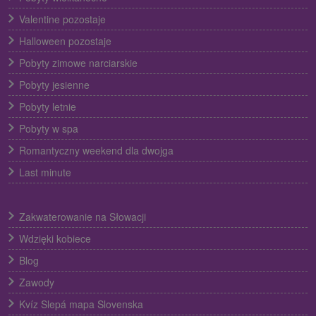
Valentine pozostaje
Halloween pozostaje
Pobyty zimowe narciarskie
Pobyty jesienne
Pobyty letnie
Pobyty w spa
Romantyczny weekend dla dwojga
Last minute
Zakwaterowanie na Słowacji
Wdzięki kobiece
Blog
Zawody
Kvíz Slepá mapa Slovenska