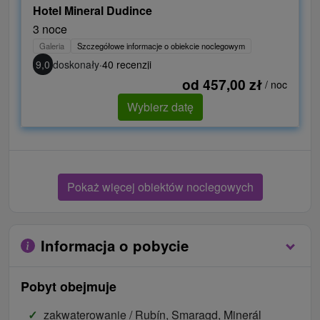
Hotel Mineral Dudince
3 noce
Galeria
Szczegółowe informacje o obiekcie noclegowym
9,0
doskonały
·
40 recenzji
od 457,00 zł
/ noc
Wybierz datę
Pokaż więcej obiektów noclegowych
Informacja o pobycie
Pobyt obejmuje
zakwaterowanie / Rubín, Smaragd, Minerál