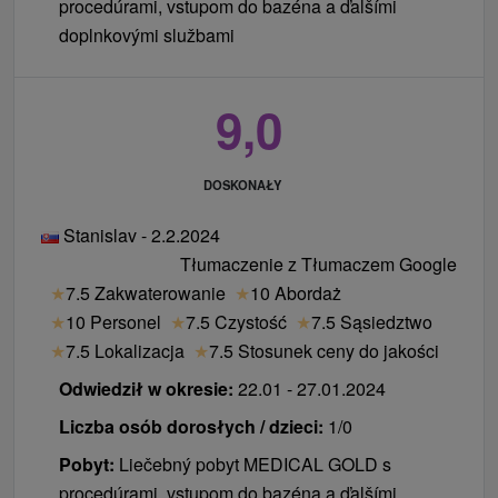
procedúrami, vstupom do bazéna a ďalšími
doplnkovými službami
9,0
DOSKONAŁY
Stanislav - 2.2.2024
Tłumaczenie z Tłumaczem Google
★
7.5 Zakwaterowanie
★
10 Abordaż
★
10 Personel
★
7.5 Czystość
★
7.5 Sąsiedztwo
★
7.5 Lokalizacja
★
7.5 Stosunek ceny do jakości
Odwiedził w okresie:
22.01 - 27.01.2024
Liczba osób dorosłych / dzieci:
1/0
Pobyt:
Liečebný pobyt MEDICAL GOLD s
procedúrami, vstupom do bazéna a ďalšími