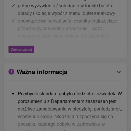
pełne wyżywienie / śniadanie w formie bufetu,
obiady i kolacje wybór z menu, bufet sałatkowy
obowiązkowa konsultacja lekarska (najczęstsze
przeszkody zdrowotne w leczeniu - ciąża,
nowotwory złośliwe w trakcie i po leczeniu z
potwierdzonymi klinicznie objawami progresji
Zobacz więcej
choroby, ostrymi chorobami zakaźnymi)
7 zabiegów na pobyt (rodzaj zabiegu zalecany jest
przez lekarza na podstawie stanu zdrowia status
Ważna informacja
klienta, dni opieki są od poniedziałku do soboty)
Ceny - Bonusy
Przybycie standard pobytu niedziela - czwartek. W
codzienne wejście do basenu relaksacyjnego z
porozumieniu z Departamentem zastrzeżeń jest
hydromasażem Wellnea w DU Rubín
możliwe zameldowanie w niedzielę, poniedziałek,
(całorocznie)
wtorek lub środę. Niedziela rozpoczyna się na
codzienne wejście na basen zewnętrzny Rubín (w
początku każdego pobytu w uzdrowisku w
godzinach otwarcia) + bezpłatne leżaki przy