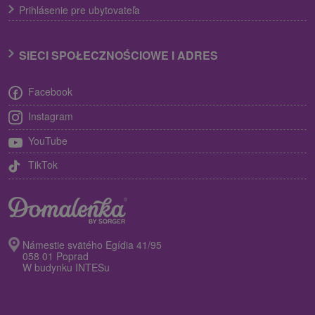
Prihlásenie pre ubytovateľa
SIECI SPOŁECZNOŚCIOWE I ADRES
Facebook
Instagram
YouTube
TikTok
Námestie svätého Egídia 41/95
058 01 Poprad
W budynku INTESu