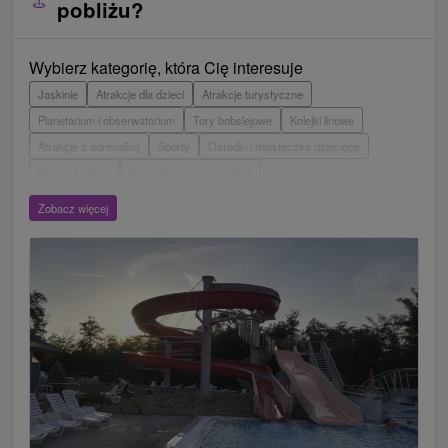
pobliżu?
Wybierz kategorię, która Cię interesuje
Jaskinie
Atrakcje dla dzieci
Atrakcje turystyczne
Planetarium i obserwatorium
Tory bobslejowe
Kolejki linowe
Atrakcje z adrenaliną
Sporty
Ośrodki i miasteczka dziecięce
Muzea i galerie
Areny laserowe i paintball
Wieże obserwacyjne i chodniki
Ogrody zoologiczne i fermy zwierząt
Zobacz więcej
Escaperoom
Aquaparki, baseny
Zamki, pałace, ruiny
Skanseny
Ogrody botaniczne
Parki miejskie i zamkowe
Loty widokowe i rejsy wycieczkowe
Tarcze
Jeziora, jeziora, zbiorniki wodne
Zabytki techniki
Pomniki
Wodospady
Kościoły drewniane
Źródła
Teatry
Jazda konna
Túry a turistické chodníky
Zamki
Chaty górskie
Miejsca sakralne
Rafting, rafting, rafting
Obiekty architektoniczne
Ośrodek narciarski
Pola golfowe
Tory gokartowe
Amfiteatry i kina w przyrodzie
Szlaki winne
Cyklotrasy