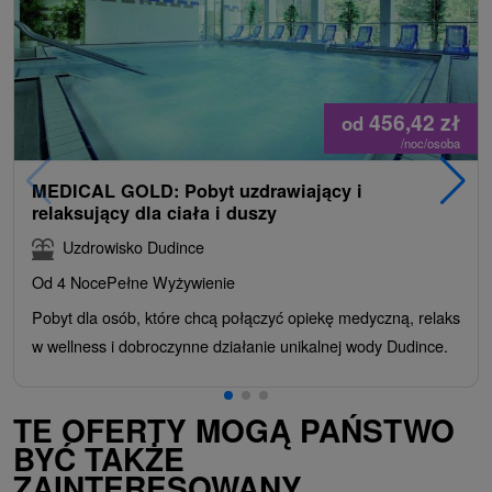
456,42
zł
od
/noc/osoba
MEDICAL GOLD: Pobyt uzdrawiający i
relaksujący dla ciała i duszy
Uzdrowisko Dudince
Od 4 Noce
Pełne Wyżywienie
Pobyt dla osób, które chcą połączyć opiekę medyczną, relaks
w wellness i dobroczynne działanie unikalnej wody Dudince.
TE OFERTY MOGĄ PAŃSTWO
BYĆ TAKŻE
ZAINTERESOWANY