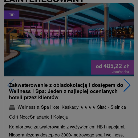
TIP
485,22
zł
od
/noc/osoba
Zakwaterowanie z obiadokolacją i dostępem do
Wellness i Spa: Jeden z najlepiej ocenianych
hoteli przez klientów
Wellness & Spa Hotel Kaskady
★
★
★
★
Sliač - Sielnica
Od 1 Noce
Śniadanie I Kolacja
Komfortowe zakwaterowanie z wyżywieniem HB i napojami.
Nieograniczony dostęp do 3000-metrowego spa i wellness,