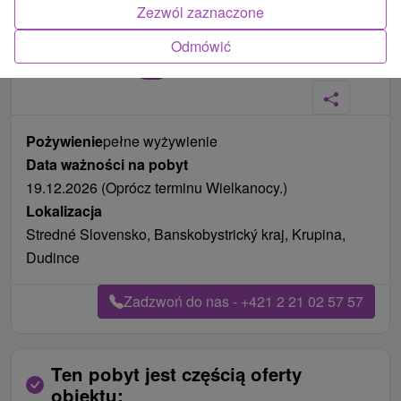
Zezwól zaznaczone
Odmówić
Zdjęcia od klientów
+11
Pożywienie
pełne wyżywienie
Data ważności na pobyt
19.12.2026 (Oprócz terminu Wielkanocy.)
Lokalizacja
Stredné Slovensko, Banskobystrický kraj, Krupina,
Dudince
Zadzwoń do nas - +421 2 21 02 57 57
Ten pobyt jest częścią oferty
obiektu: