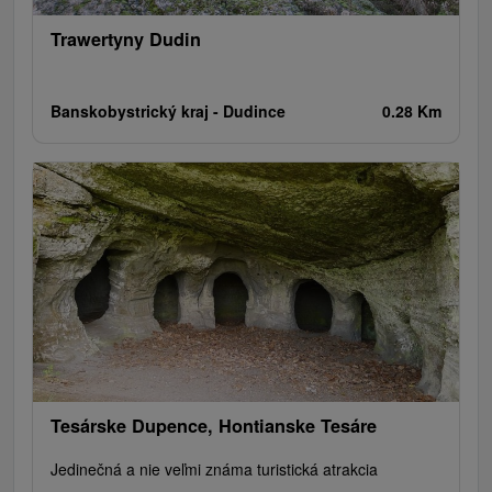
Trawertyny Dudin
Banskobystrický kraj -
Dudince
0.28 Km
Tesárske Dupence, Hontianske Tesáre
Jedinečná a nie veľmi známa turistická atrakcia