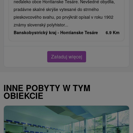
neďaleko obce Hontianske Tesáre. Nevšedné obydlia,
pradávne skalné skrýše vytesané do strmého
pieskovcového svahu, po prvýkrát opísal v roku 1902
známy slovenský polyhistor...
Banskobystrický kraj -
Hontianske Tesáre
6.9 Km
Załaduj więcej
INNE POBYTY W TYM
OBIEKCIE