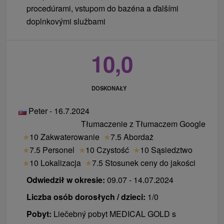
procedúrami, vstupom do bazéna a ďalšími
doplnkovými službami
10,0
DOSKONAŁY
Peter - 16.7.2024
Tłumaczenie z Tłumaczem Google
★
10 Zakwaterowanie
★
7.5 Abordaż
★
7.5 Personel
★
10 Czystość
★
10 Sąsiedztwo
★
10 Lokalizacja
★
7.5 Stosunek ceny do jakości
Odwiedził w okresie:
09.07 - 14.07.2024
Liczba osób dorosłych / dzieci:
1/0
Pobyt:
Liečebný pobyt MEDICAL GOLD s