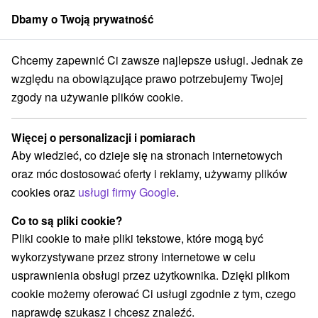
Dbamy o Twoją prywatność
członek grupy
Sorger
Chcemy zapewnić Ci zawsze najlepsze usługi. Jednak ze
nce
Medyczne MINI: Krótki pobyt zabiegowy dla doskonałej regenerac
względu na obowiązujące prawo potrzebujemy Twojej
zgody na używanie plików cookie.
Medyczne MINI: Krótki pobyt
zabiegowy dla doskonałej
Więcej o personalizacji i pomiarach
regeneracji
Aby wiedzieć, co dzieje się na stronach internetowych
Hotel Mineral Dudince
oraz móc dostosować oferty i reklamy, używamy plików
Uzdrowisko Dudince
Dudince
cookies oraz
usługi firmy Google
.
Co to są pliki cookie?
Wybierz datę
Pliki cookie to małe pliki tekstowe, które mogą być
wykorzystywane przez strony internetowe w celu
usprawnienia obsługi przez użytkownika. Dzięki plikom
Przejdź do lokalizacji
cookie możemy oferować Ci usługi zgodnie z tym, czego
naprawdę szukasz i chcesz znaleźć.