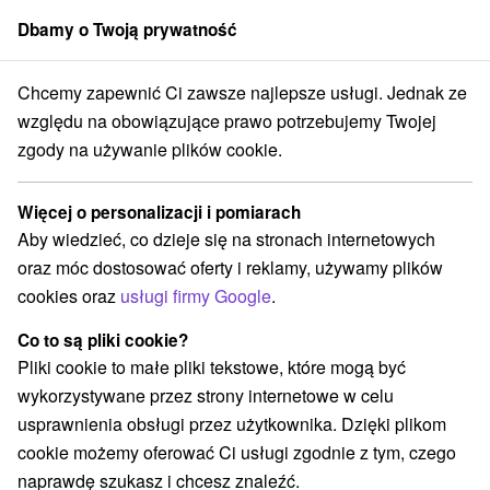
Dbamy o Twoją prywatność
członek grupy
Sorger
Chcemy zapewnić Ci zawsze najlepsze usługi. Jednak ze
 Czerwony Klasztor - Smerdžonka
Walentynkowy sen w Pieninach
względu na obowiązujące prawo potrzebujemy Twojej
zgody na używanie plików cookie.
Walentynkowy sen w Pieninach
Oferta wygasła! Wybierz poniżej z aktualnych ofert.
Więcej o personalizacji i pomiarach
Dom uzdrowiskowy Dom Zdravia
★
★
★
+ Červený Kláštor
Aby wiedzieć, co dzieje się na stronach internetowych
Uzdrowisko Czerwony Klasztor - Smerdžonka
oraz móc dostosować oferty i reklamy, używamy plików
Červený Kláštor
cookies oraz
usługi firmy Google
.
Co to są pliki cookie?
Przejdź do lokalizacji
Pliki cookie to małe pliki tekstowe, które mogą być
wykorzystywane przez strony internetowe w celu
9,1
doskonały
91 recenzji
·
usprawnienia obsługi przez użytkownika. Dzięki plikom
cookie możemy oferować Ci usługi zgodnie z tym, czego
naprawdę szukasz i chcesz znaleźć.