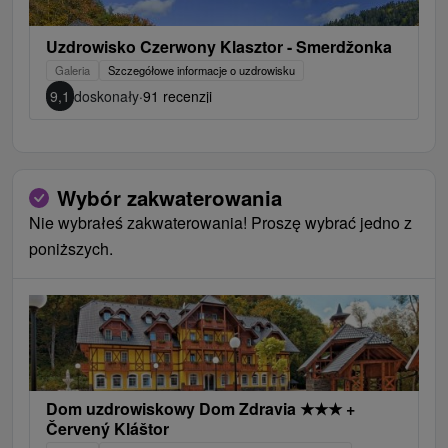
Uzdrowisko Czerwony Klasztor - Smerdžonka
Galeria
Szczegółowe informacje o uzdrowisku
9,1
doskonały
·
91 recenzji
Wybór zakwaterowania
Nie wybrałeś zakwaterowania! Proszę wybrać jedno z
poniższych.
Dom uzdrowiskowy Dom Zdravia
★
★
★
+
Červený Kláštor