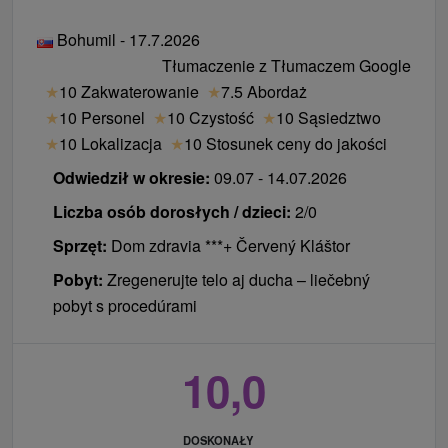
Bohumil - 17.7.2026
Tłumaczenie z Tłumaczem Google
★
10 Zakwaterowanie
★
7.5 Abordaż
★
10 Personel
★
10 Czystość
★
10 Sąsiedztwo
★
10 Lokalizacja
★
10 Stosunek ceny do jakości
Odwiedził w okresie:
09.07 - 14.07.2026
Liczba osób dorosłych / dzieci:
2/0
Sprzęt:
Dom zdravia ***+ Červený Kláštor
Pobyt:
Zregenerujte telo aj ducha – liečebný
pobyt s procedúrami
10,0
DOSKONAŁY