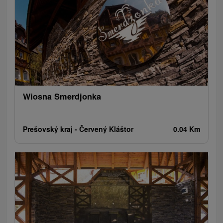
Jeziora, jeziora, zbiorniki wodne
Zabytki techniki
Pomniki
Wodospady
Kościoły drewniane
Źródła
Jazda konna
Túry a turistické chodníky
Zamki
Chaty górskie
Teatry
Miejsca sakralne
Rafting, rafting, rafting
Ośrodek narciarski
Pola golfowe
Obiekty architektoniczne
Amfiteatry i kina w przyrodzie
Tory gokartowe
Cyklotrasy
Szlaki winne
Wiosna Smerdjonka
Prešovský kraj -
Červený Kláštor
0.04 Km