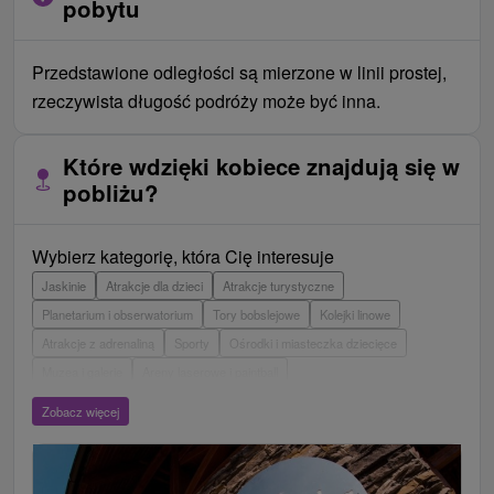
pobytu
Przedstawione odległości są mierzone w linii prostej,
rzeczywista długość podróży może być inna.
Które wdzięki kobiece znajdują się w
pobliżu?
Wybierz kategorię, która Cię interesuje
Jaskinie
Atrakcje dla dzieci
Atrakcje turystyczne
Planetarium i obserwatorium
Tory bobslejowe
Kolejki linowe
Atrakcje z adrenaliną
Sporty
Ośrodki i miasteczka dziecięce
Muzea i galerie
Areny laserowe i paintball
Wieże obserwacyjne i chodniki
Ogrody zoologiczne i fermy zwierząt
Zobacz więcej
Escaperoom
Aquaparki, baseny
Zamki, pałace, ruiny
Skanseny
Ogrody botaniczne
Parki miejskie i zamkowe
Loty widokowe i rejsy wycieczkowe
Tarcze