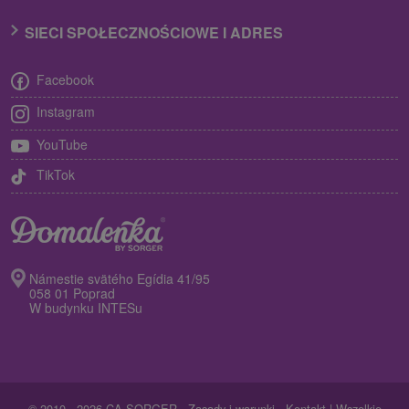
SIECI SPOŁECZNOŚCIOWE I ADRES
Facebook
Instagram
YouTube
TikTok
Námestie svätého Egídia 41/95
058 01 Poprad
W budynku INTESu
© 2010 - 2026 CA SORGER -
Zasady i warunki
-
Kontakt
| Wszelkie