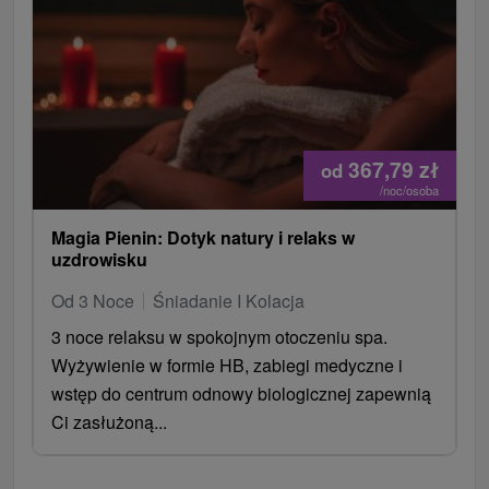
367,79
zł
od
/noc/osoba
Magia Pienin: Dotyk natury i relaks w
uzdrowisku
Od 3 Noce
Śniadanie I Kolacja
3 noce relaksu w spokojnym otoczeniu spa.
Wyżywienie w formie HB, zabiegi medyczne i
wstęp do centrum odnowy biologicznej zapewnią
Ci zasłużoną...