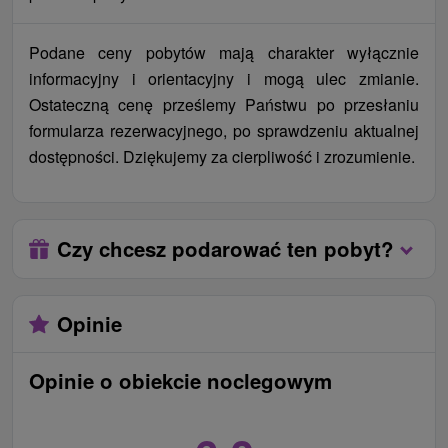
Osoba na dostawce jest w cenę zakwaterowania i
obiadokolacją (bez zabiegów).
Podane ceny pobytów mają charakter wyłącznie
informacyjny i orientacyjny i mogą ulec zmianie.
Ostateczną cenę prześlemy Państwu po przesłaniu
formularza rezerwacyjnego, po sprawdzeniu aktualnej
dostępności. Dziękujemy za cierpliwość i zrozumienie.
Czy chcesz podarować ten pobyt?
Opinie
Opinie o obiekcie noclegowym