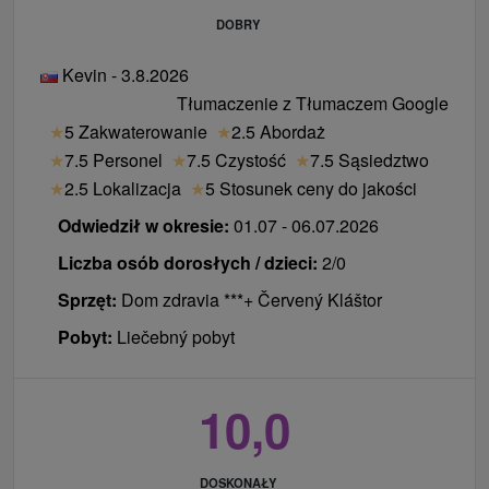
DOBRY
Kevin - 3.8.2026
Tłumaczenie z Tłumaczem Google
★
5 Zakwaterowanie
★
2.5 Abordaż
★
7.5 Personel
★
7.5 Czystość
★
7.5 Sąsiedztwo
★
2.5 Lokalizacja
★
5 Stosunek ceny do jakości
Odwiedził w okresie:
01.07 - 06.07.2026
Liczba osób dorosłych / dzieci:
2/0
Sprzęt:
Dom zdravia ***+ Červený Kláštor
Pobyt:
Liečebný pobyt
10,0
DOSKONAŁY