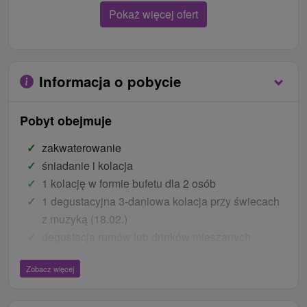
Pokaż więcej ofert
Informacja o pobycie
Pobyt obejmuje
zakwaterowanie
śniadanie i kolacja
1 kolację w formie bufetu dla 2 osób
1 degustacyjna 3-daniowa kolacja przy świecach
z muzyką (18.02.)
degustacja rumów lub drinków mieszanych
(18.02.)
Zobacz więcej
nieograniczony dostęp do centrum odnowy
biologicznej z basenem