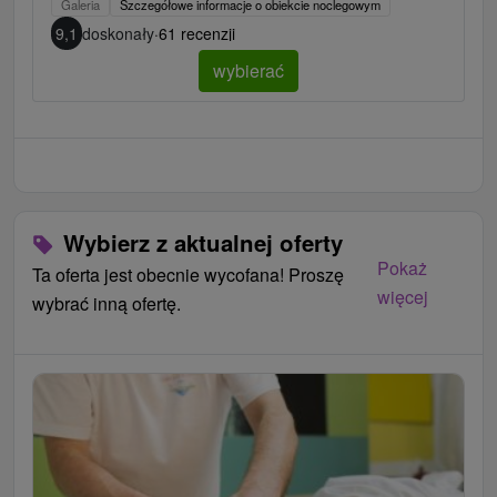
Galeria
Szczegółowe informacje o obiekcie noclegowym
9,1
doskonały
·
61 recenzji
wybierać
Wybierz z aktualnej oferty
Pokaż
Ta oferta jest obecnie wycofana! Proszę
więcej
wybrać inną ofertę.