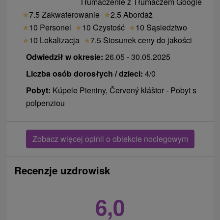
Tłumaczenie z Tłumaczem Google
★
7.5 Zakwaterowanie
★
2.5 Abordaż
★
10 Personel
★
10 Czystość
★
10 Sąsiedztwo
★
10 Lokalizacja
★
7.5 Stosunek ceny do jakości
Odwiedził w okresie:
26.05 - 30.05.2025
Liczba osób dorosłych / dzieci:
4/0
Pobyt:
Kúpele Pieniny, Červený kláštor - Pobyt s
polpenziou
Zobacz więcej opinii o obiekcie noclegowym
Recenzje uzdrowisk
6,0