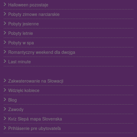
Halloween pozostaje
Pobyty zimowe narciarskie
Pobyty jesienne
Pobyty letnie
Pobyty w spa
Romantyczny weekend dla dwojga
Last minute
Zakwaterowanie na Słowacji
Wdzięki kobiece
Blog
Zawody
Kvíz Slepá mapa Slovenska
Prihlásenie pre ubytovateľa