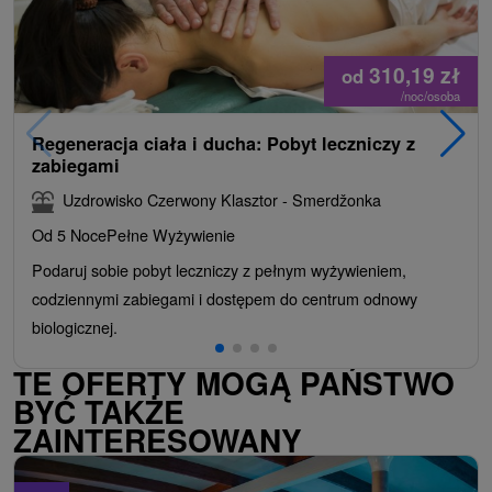
310,19
zł
od
/noc/osoba
Regeneracja ciała i ducha: Pobyt leczniczy z
zabiegami
Uzdrowisko Czerwony Klasztor - Smerdžonka
Od 5 Noce
Pełne Wyżywienie
Podaruj sobie pobyt leczniczy z pełnym wyżywieniem,
codziennymi zabiegami i dostępem do centrum odnowy
biologicznej.
TE OFERTY MOGĄ PAŃSTWO
BYĆ TAKŻE
ZAINTERESOWANY