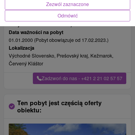
Zezwól zaznaczone
Odmówić
Pożywienie
śniadanie i kolacja
Data ważności na pobyt
01.01.2000 (Pobyt obowiązuje od 17.02.2023.)
Lokalizacja
Východné Slovensko, Prešovský kraj, Kežmarok,
Červený Kláštor
Zadzwoń do nas - +421 2 21 02 57 57
Ten pobyt jest częścią oferty
obiektu: