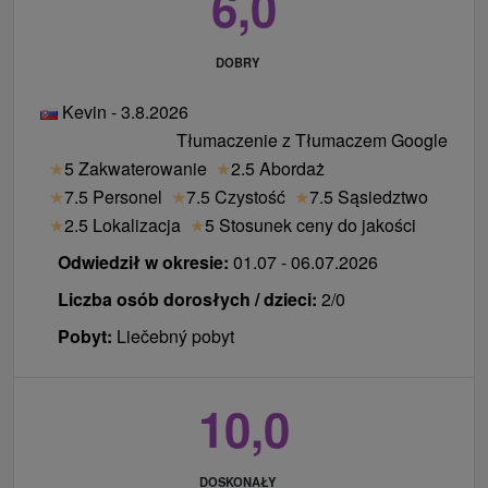
6,0
DOBRY
Kevin - 3.8.2026
Tłumaczenie z Tłumaczem Google
★
5 Zakwaterowanie
★
2.5 Abordaż
★
7.5 Personel
★
7.5 Czystość
★
7.5 Sąsiedztwo
★
2.5 Lokalizacja
★
5 Stosunek ceny do jakości
Odwiedził w okresie:
01.07 - 06.07.2026
Liczba osób dorosłych / dzieci:
2/0
Pobyt:
Liečebný pobyt
10,0
DOSKONAŁY