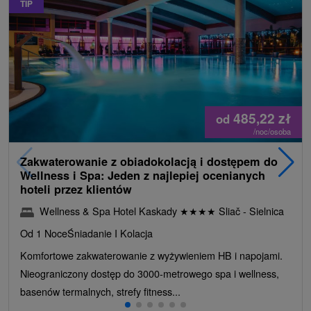
TIP
485,22
zł
od
/noc/osoba
Zakwaterowanie z obiadokolacją i dostępem do
Wellness i Spa: Jeden z najlepiej ocenianych
hoteli przez klientów
Wellness & Spa Hotel Kaskady
★
★
★
★
Sliač - Sielnica
Od 1 Noce
Śniadanie I Kolacja
Komfortowe zakwaterowanie z wyżywieniem HB i napojami.
Nieograniczony dostęp do 3000-metrowego spa i wellness,
basenów termalnych, strefy fitness...