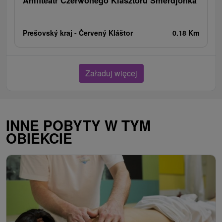
Amfiteatr Czerwonego Klasztoru Smerdjonka
Prešovský kraj -
Červený Kláštor
0.18 Km
Załaduj więcej
INNE POBYTY W TYM
OBIEKCIE