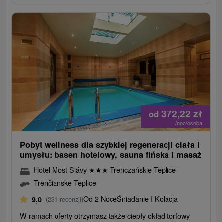
372,22
zł
od
/noc/osoba
Pobyt wellness dla szybkiej regeneracji ciała i
umysłu: basen hotelowy, sauna fińska i masaż
Hotel Most Slávy
★
★
★
Trenczańskie Teplice
Trenčianske Teplice
Od 2 Noce
Śniadanie I Kolacja
9,0
(231 recenzji)
W ramach oferty otrzymasz także ciepły okład torfowy