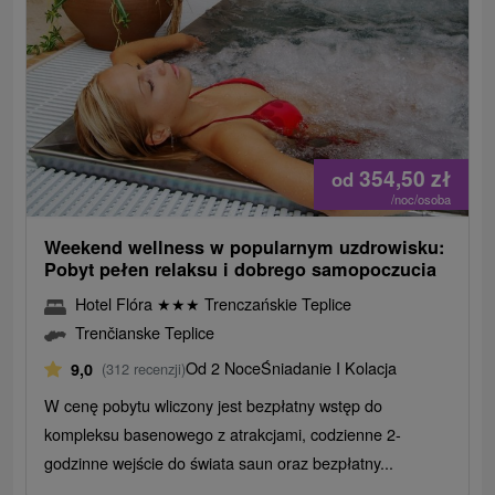
354,50
zł
od
/noc/osoba
Weekend wellness w popularnym uzdrowisku:
Pobyt pełen relaksu i dobrego samopoczucia
Hotel Flóra
★
★
★
Trenczańskie Teplice
Trenčianske Teplice
Od 2 Noce
Śniadanie I Kolacja
9,0
(312 recenzji)
W cenę pobytu wliczony jest bezpłatny wstęp do
kompleksu basenowego z atrakcjami, codzienne 2-
godzinne wejście do świata saun oraz bezpłatny...