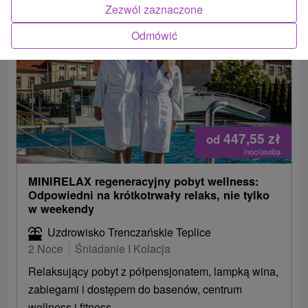
Zezwól zaznaczone
Odmówić
2.
447,55
zł
od
/noc/osoba
MINIRELAX regeneracyjny pobyt wellness:
Odpowiedni na krótkotrwały relaks, nie tylko
w weekendy
Uzdrowisko Trenczańskie Teplice
2 Noce
Śniadanie I Kolacja
Relaksujący pobyt z półpensjonatem, lampką wina,
zabiegami i dostępem do basenów, centrum
wellness i fitness.