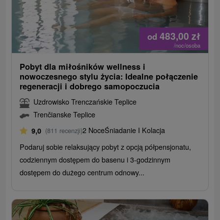
483,00
zł
od
/noc/osoba
Pobyt dla miłośników wellness i
nowoczesnego stylu życia: Idealne połączenie
regeneracji i dobrego samopoczucia
Uzdrowisko Trenczańskie Teplice
Trenčianske Teplice
2 Noce
Śniadanie I Kolacja
9,0
(811 recenzji)
Podaruj sobie relaksujący pobyt z opcją półpensjonatu,
codziennym dostępem do basenu i 3-godzinnym
dostępem do dużego centrum odnowy...