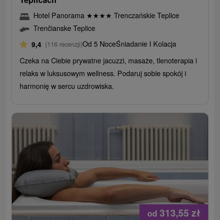
Hotel Panorama
★
★
★
★
Trenczańskie Teplice
Trenčianske Teplice
Od 5 Noce
Śniadanie I Kolacja
9,4
(116 recenzji)
Czeka na Ciebie prywatne jacuzzi, masaże, tlenoterapia i
relaks w luksusowym wellness. Podaruj sobie spokój i
harmonię w sercu uzdrowiska.
313,55
zł
od