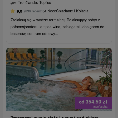
Trenčianske Teplice
4 Noce
Śniadanie I Kolacja
9,0
(836 recenzji)
Zrelaksuj się w wodzie termalnej. Relaksujący pobyt z
półpensjonatem, lampką wina, zabiegami i dostępem do
basenów, centrum odnowy...
354,50
zł
od
/noc/osoba
Zregeneruj swoje ciało i umysł pod okiem