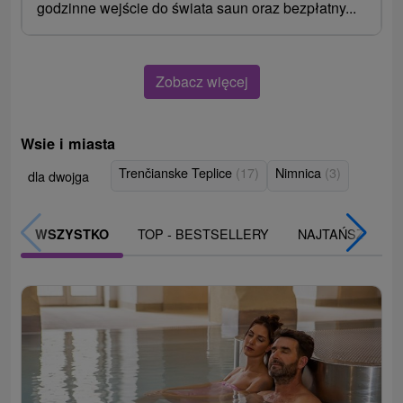
godzinne wejście do świata saun oraz bezpłatny...
Zobacz więcej
Wsie i miasta
Trenčianske Teplice
(17)
Nimnica
(3)
dla dwojga
TOP - BESTSELLERY
NAJTAŃSZE
WSZYSTKO