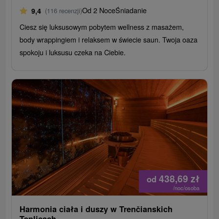
Od 2 Noce
Śniadanie
9,4
(116 recenzji)
Ciesz się luksusowym pobytem wellness z masażem,
body wrappingiem i relaksem w świecie saun. Twoja oaza
spokoju i luksusu czeka na Ciebie.
438,69
zł
od
/noc/osoba
Harmonia ciała i duszy w Trenčianskich
Teplicach