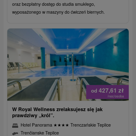
oraz bezpłatny dostęp do studia smukłego,
wyposażonego w maszyny do ćwiczeń biernych.
427,61
zł
od
/noc/osoba
W Royal Wellness zrelaksujesz się jak
prawdziwy „król”.
Hotel Panorama
★
★
★
★
Trenczańskie Teplice
Trenčianske Teplice