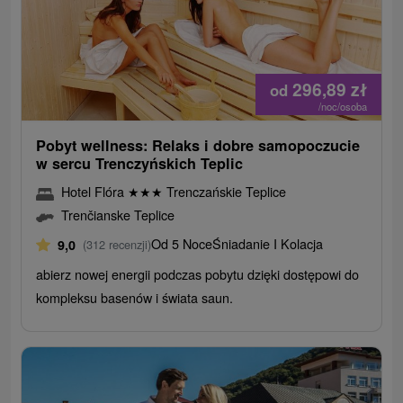
296,89
zł
od
/noc/osoba
Pobyt wellness: Relaks i dobre samopoczucie
w sercu Trenczyńskich Teplic
Hotel Flóra
★
★
★
Trenczańskie Teplice
Trenčianske Teplice
Od 5 Noce
Śniadanie I Kolacja
9,0
(312 recenzji)
abierz nowej energii podczas pobytu dzięki dostępowi do
kompleksu basenów i świata saun.