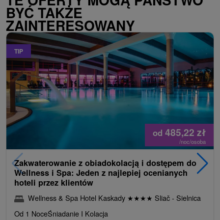
BYĆ TAKŻE
ZAINTERESOWANY
TIP
485,22
zł
od
/noc/osoba
Zakwaterowanie z obiadokolacją i dostępem do
Wellness i Spa: Jeden z najlepiej ocenianych
hoteli przez klientów
Wellness & Spa Hotel Kaskady
★
★
★
★
Sliač - Sielnica
Od 1 Noce
Śniadanie I Kolacja