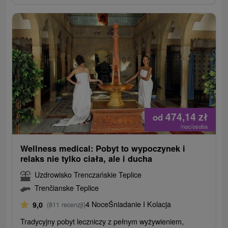
474,14
zł
od
/noc/osoba
Wellness medical: Pobyt to wypoczynek i
relaks nie tylko ciała, ale i ducha
Uzdrowisko Trenczańskie Teplice
Trenčianske Teplice
4 Noce
Śniadanie I Kolacja
9,0
(811 recenzji)
Tradycyjny pobyt leczniczy z pełnym wyżywieniem,