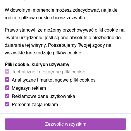
Najlepiej sprzedające
W dowolnym momencie możesz zdecydować, na jakie
rodzaje plików cookie chcesz zezwolić.
1.
Prawo stanowi, że możemy przechowywać pliki cookie na
Twoim urządzeniu, jeśli są one absolutnie niezbędne do
działania tej witryny. Potrzebujemy Twojej zgody na
wszystkie inne rodzaje plików cookie.
296,89
zł
od
Pliki cookie, których używamy
/noc/osoba
Techniczne i niezbędne pliki cookie
Analityczne i marketingowe pliki cookies
Pobyt wellness: Relaks i dobre samopoczucie
w sercu Trenczyńskich Teplic
Magazyn reklam
Reklamowe dane użytkownika
Hotel Flóra
★
★
★
Trenczańskie Teplice
Od 5 Noce
Śniadanie I Kolacja
Personalizacja reklam
abierz nowej energii podczas pobytu dzięki
dostępowi do kompleksu basenów i świata saun.
Zezwolić wszystkim