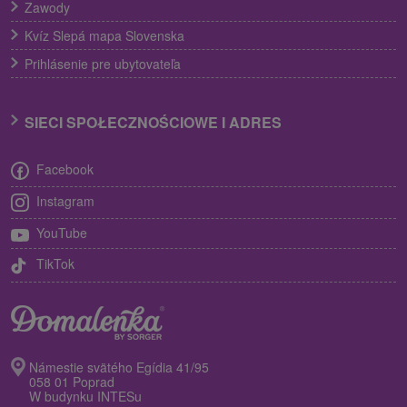
Zawody
Kvíz Slepá mapa Slovenska
Prihlásenie pre ubytovateľa
SIECI SPOŁECZNOŚCIOWE I ADRES
Facebook
Instagram
YouTube
TikTok
Námestie svätého Egídia 41/95
058 01 Poprad
W budynku INTESu