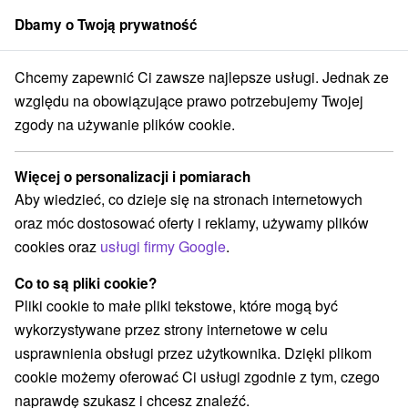
Dbamy o Twoją prywatność
członek grupy
Sorger
Chcemy zapewnić Ci zawsze najlepsze usługi. Jednak ze
Specjalne oferty na Słowacji
Wellness pobyty
Biele Karpaty
względu na obowiązujące prawo potrzebujemy Twojej
zgody na używanie plików cookie.
Wellness pobyty Biele Karpaty
Więcej o personalizacji i pomiarach
Kategorie
Aby wiedzieć, co dzieje się na stronach internetowych
oraz móc dostosować oferty i reklamy, używamy plików
Wszystkie kategorie
Pobyty z rabatem
(13)
cookies oraz
usługi firmy Google
.
Wellness pobyty
Wyjazdy weekendowe
(21)
(9)
Romantyczne wypady
Pobyty dla seniorów
(2)
(17)
Co to są pliki cookie?
Wakacje rodzinne
(3)
Pliki cookie to małe pliki tekstowe, które mogą być
wykorzystywane przez strony internetowe w celu
usprawnienia obsługi przez użytkownika. Dzięki plikom
Wybierz lokalizację lub datę
cookie możemy oferować Ci usługi zgodnie z tym, czego
naprawdę szukasz i chcesz znaleźć.