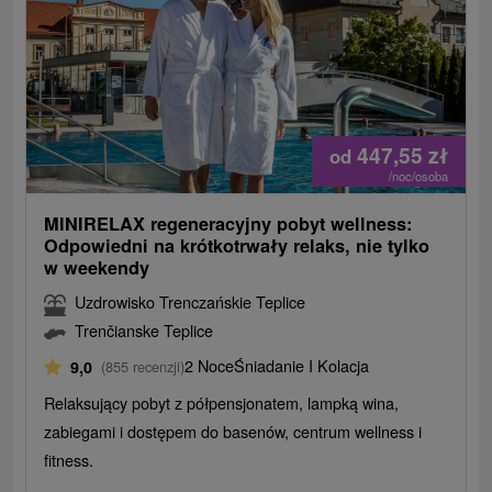
447,55
zł
od
/noc/osoba
MINIRELAX regeneracyjny pobyt wellness:
Odpowiedni na krótkotrwały relaks, nie tylko
w weekendy
Uzdrowisko Trenczańskie Teplice
Trenčianske Teplice
2 Noce
Śniadanie I Kolacja
9,0
(855 recenzji)
Relaksujący pobyt z półpensjonatem, lampką wina,
zabiegami i dostępem do basenów, centrum wellness i
fitness.