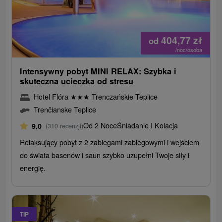
404,77
zł
od
/noc/osoba
Intensywny pobyt MINI RELAX: Szybka i
skuteczna ucieczka od stresu
Hotel Flóra
★
★
★
Trenczańskie Teplice
Trenčianske Teplice
Od 2 Noce
Śniadanie I Kolacja
9,0
(310 recenzji)
Relaksujący pobyt z 2 zabiegami zabiegowymi i wejściem
do świata basenów i saun szybko uzupełni Twoje siły i
energię.
TIP