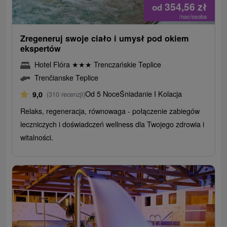
354,56
zł
od
/noc/osoba
Zregeneruj swoje ciało i umysł pod okiem
ekspertów
Hotel Flóra
★
★
★
Trenczańskie Teplice
Trenčianske Teplice
Od 5 Noce
Śniadanie I Kolacja
9,0
(310 recenzji)
Relaks, regeneracja, równowaga - połączenie zabiegów
leczniczych i doświadczeń wellness dla Twojego zdrowia i
witalności.