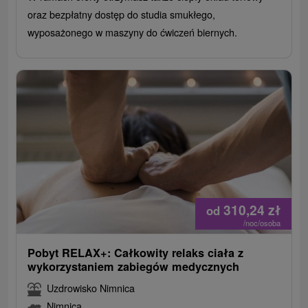
oraz bezpłatny dostęp do studia smukłego,
wyposażonego w maszyny do ćwiczeń biernych.
310,24
zł
od
/noc/osoba
Pobyt RELAX+: Całkowity relaks ciała z
wykorzystaniem zabiegów medycznych
Uzdrowisko Nimnica
Nimnica