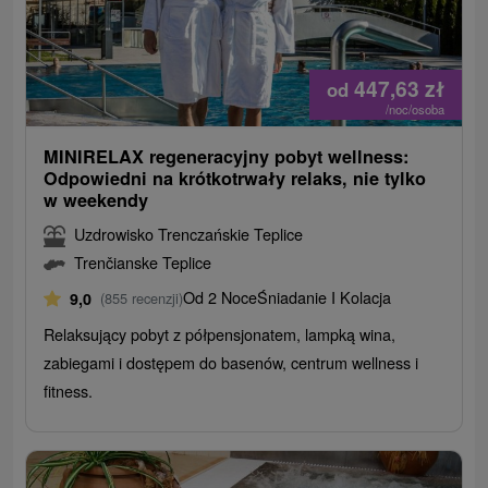
447,63
zł
od
/noc/osoba
MINIRELAX regeneracyjny pobyt wellness:
Odpowiedni na krótkotrwały relaks, nie tylko
w weekendy
Uzdrowisko Trenczańskie Teplice
Trenčianske Teplice
Od 2 Noce
Śniadanie I Kolacja
9,0
(855 recenzji)
Relaksujący pobyt z półpensjonatem, lampką wina,
zabiegami i dostępem do basenów, centrum wellness i
fitness.