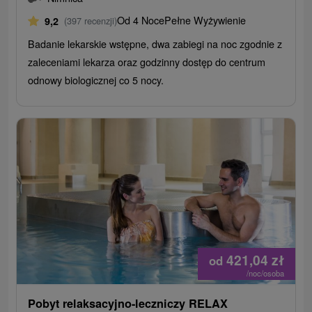
Od 4 Noce
Pełne Wyżywienie
9,2
(397 recenzji)
Badanie lekarskie wstępne, dwa zabiegi na noc zgodnie z
zaleceniami lekarza oraz godzinny dostęp do centrum
odnowy biologicznej co 5 nocy.
421,04
zł
od
/noc/osoba
Pobyt relaksacyjno-leczniczy RELAX