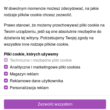
Najlepiej sprzedające
W dowolnym momencie możesz zdecydować, na jakie
rodzaje plików cookie chcesz zezwolić.
Prawo stanowi, że możemy przechowywać pliki cookie na
Wsie i miasta
Twoim urządzeniu, jeśli są one absolutnie niezbędne do
działania tej witryny. Potrzebujemy Twojej zgody na
Trenčianske Teplice
(8)
Nimnica
(1)
dla dwojga
wszystkie inne rodzaje plików cookie.
Pliki cookie, których używamy
O
NAJTAŃSZE
NAJDROŻSZE
TOP - BESTSELLERY
Techniczne i niezbędne pliki cookie
Analityczne i marketingowe pliki cookies
Magazyn reklam
Reklamowe dane użytkownika
Personalizacja reklam
Zezwolić wszystkim