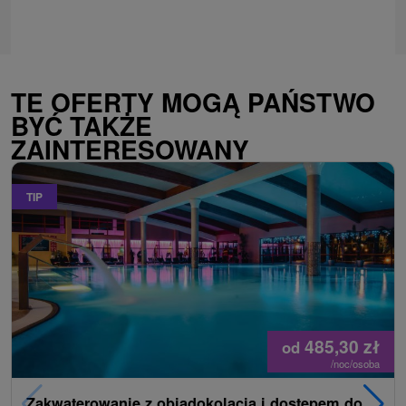
TE OFERTY MOGĄ PAŃSTWO
BYĆ TAKŻE
ZAINTERESOWANY
TIP
485,30
zł
od
/noc/osoba
Zakwaterowanie z obiadokolacją i dostępem do