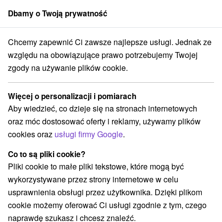
Dbamy o Twoją prywatność
członek grupy
Sorger
Chcemy zapewnić Ci zawsze najlepsze usługi. Jednak ze
Specjalne oferty na Słowacji
Wellness pobyty
Biele Karpaty
względu na obowiązujące prawo potrzebujemy Twojej
zgody na używanie plików cookie.
TOP - bestsellery wellness pobyty
Biele Karpaty
Więcej o personalizacji i pomiarach
Aby wiedzieć, co dzieje się na stronach internetowych
Kategorie
oraz móc dostosować oferty i reklamy, używamy plików
cookies oraz
usługi firmy Google
.
Wszystkie kategorie
Pobyty z rabatem
(13)
Wellness pobyty
Wyjazdy weekendowe
(21)
(9)
Co to są pliki cookie?
Romantyczne wypady
Pobyty dla seniorów
(2)
(7)
Pliki cookie to małe pliki tekstowe, które mogą być
Wakacje rodzinne
(3)
wykorzystywane przez strony internetowe w celu
usprawnienia obsługi przez użytkownika. Dzięki plikom
cookie możemy oferować Ci usługi zgodnie z tym, czego
Wybierz lokalizację lub datę
naprawdę szukasz i chcesz znaleźć.