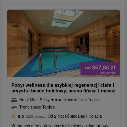
367,85
zł
od
/noc/osoba
Pobyt wellness dla szybkiej regeneracji ciała i
umysłu: basen hotelowy, sauna fińska i masaż
Hotel Most Slávy
★
★
★
Trenczańskie Teplice
Trenčianske Teplice
Od 2 Noce
Śniadanie I Kolacja
9,0
(228 recenzji)
W ramach oferty otrzymasz także ciepły okład torfowy