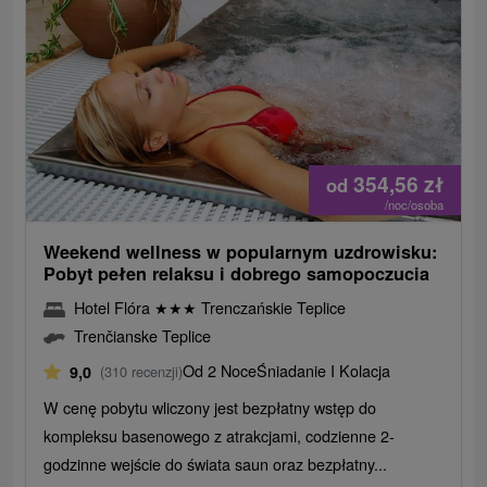
354,56
zł
od
/noc/osoba
Weekend wellness w popularnym uzdrowisku:
Pobyt pełen relaksu i dobrego samopoczucia
Hotel Flóra
★
★
★
Trenczańskie Teplice
Trenčianske Teplice
Od 2 Noce
Śniadanie I Kolacja
9,0
(310 recenzji)
W cenę pobytu wliczony jest bezpłatny wstęp do
kompleksu basenowego z atrakcjami, codzienne 2-
godzinne wejście do świata saun oraz bezpłatny...