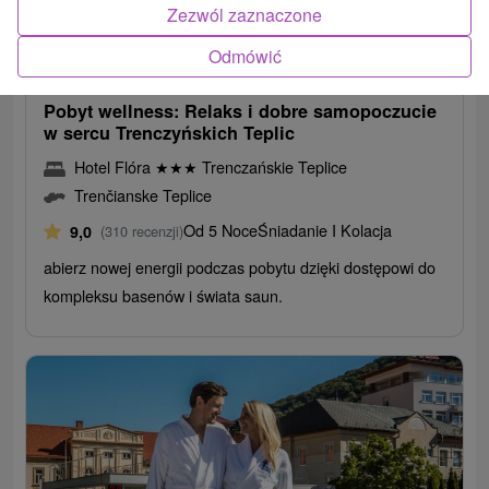
Zezwól zaznaczone
296,94
zł
od
Odmówić
/noc/osoba
Pobyt wellness: Relaks i dobre samopoczucie
w sercu Trenczyńskich Teplic
Hotel Flóra
★
★
★
Trenczańskie Teplice
Trenčianske Teplice
Od 5 Noce
Śniadanie I Kolacja
9,0
(310 recenzji)
abierz nowej energii podczas pobytu dzięki dostępowi do
kompleksu basenów i świata saun.