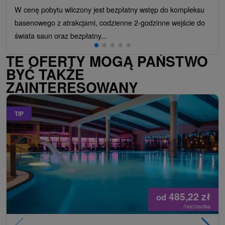
W cenę pobytu wliczony jest bezpłatny wstęp do kompleksu
basenowego z atrakcjami, codzienne 2-godzinne wejście do
świata saun oraz bezpłatny...
TE OFERTY MOGĄ PAŃSTWO
BYĆ TAKŻE
ZAINTERESOWANY
TIP
485,22
zł
od
/noc/osoba