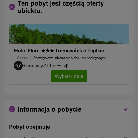
Ten pobyt jest częścią oferty
obiektu:
Hotel Flóra
★
★
★
Trenczańskie Teplice
Galeria
Szczegółowe informacje o obiekcie noclegowym
9,0
doskonały
·
311 recenzji
Wybierz datę
Informacja o pobycie
Pobyt obejmuje