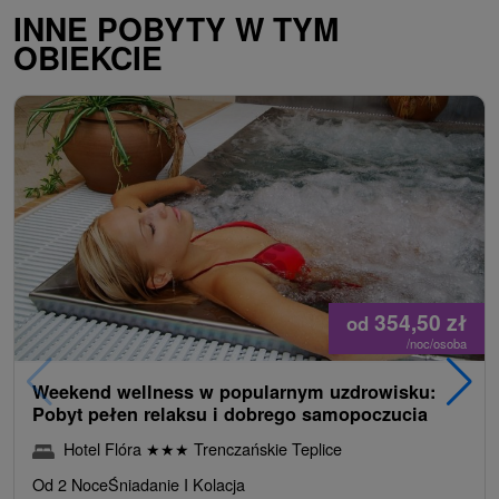
INNE POBYTY W TYM
OBIEKCIE
354,50
zł
od
/noc/osoba
Weekend wellness w popularnym uzdrowisku:
Pobyt pełen relaksu i dobrego samopoczucia
Hotel Flóra
★
★
★
Trenczańskie Teplice
Od 2 Noce
Śniadanie I Kolacja