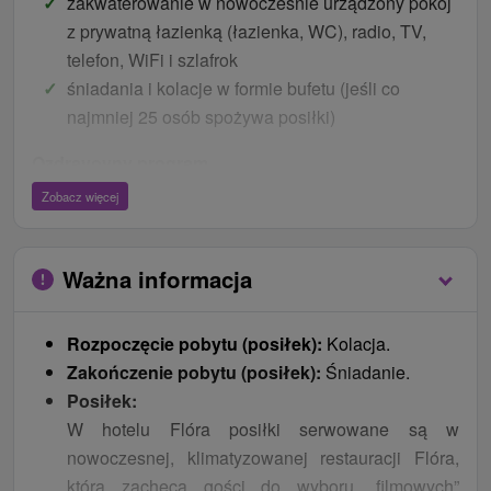
zakwaterowanie w nowocześnie urządzony pokój
z prywatną łazienką (łazienka, WC), radio, TV,
telefon, WiFi i szlafrok
śniadania i kolacje w formie bufetu (jeśli co
najmniej 25 osób spożywa posiłki)
Ozdravovny program
orientacyjne badanie lekarskie / konsultacja z
Zobacz więcej
fizjoterapeutą
1x masaż klasyczny (20 min.)
Ważna informacja
1x masaż aromatycznym woskiem (20 min.)
1x masaż metodą Dorn Breuss (20 min.)
1x torf okład (20 min.)
Rozpoczęcie pobytu (posiłek):
Kolacja.
1x refleksyjny masaż stóp (20 min.)
Zakończenie pobytu (posiłek):
Śniadanie.
2x magnetoterapia (10 min.)
Posiłek:
W hotelu Flóra posiłki serwowane są w
Ceny - Bonusy
nowoczesnej, klimatyzowanej restauracji Flóra,
welcome drink
która zachęca gości do wyboru „filmowych”