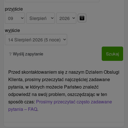
dziecka znajduje się rozkładana sofa, które muszą
przyjście
być dostarczone do apartamentu.
Istnieje możliwość przedłużenia pobytu.
wyjście
❔ Wyślij zapytanie
Szukaj
Przed skontaktowaniem się z naszym Działem Obslugi
Klienta, prosimy przeczytać najczęściej zadawane
pytania, w których możecie Państwo znaleźć
odpowiedź na swój problem, oszczędzając w ten
sposób czas:
Prosimy przeczytać często zadawane
pytania – FAQ
.