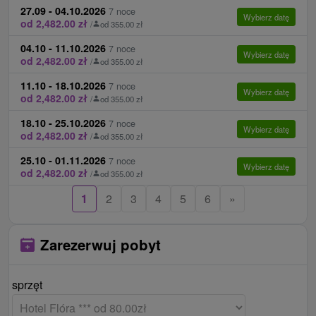
Dzieci nie mają zabiegów podczas pobytu.
27.09 - 04.10.2026
7 noce
zabezpieczone rampą oraz ochroną nocną w
Wybierz datę
od 2,482.00 zł
/
od 355.00 zł
budynku.
Ceny - Suplementy
04.10 - 11.10.2026
7 noce
Internet:
WiFi we wszystkich pomieszczeniach,
Płatna na miejscu po przyjeździe w recepcji.
Wybierz datę
od 2,482.00 zł
/
od 355.00 zł
bezpłatny punkt internetowy w hotelowej kawiarni
lokalny podatek 2,20 € / osoba / noc
11.10 - 18.10.2026
7 noce
za opłatą.
Wybierz datę
od 2,482.00 zł
pełne wyżywienie / obiad / zupa, danie główne,
/
od 355.00 zł
Zwierzęta:
Zakwaterowanie ze zwierzęciem nie
bufet sałatkowy, deser / + 10,00 € / osoba / noc
18.10 - 25.10.2026
7 noce
jest możliwe.
Wybierz datę
od 2,482.00 zł
pełne wyżywienie / oboad/ dzieci do lat 12 + 7,00
/
od 355.00 zł
Zameldowanie / Wymeldowanie:
14:00 / 10:00
€ / dziecko / noc
25.10 - 01.11.2026
7 noce
Wybierz datę
od 2,482.00 zł
parking 3,00 € / noc w przypadku pobytów na 1 - 2
/
od 355.00 zł
noce, 1 € / noc za pobyt 3 lub więcej nocy
1
2
3
4
5
6
»
opłata za zwierzę (małe rasy) 20,00 € / noc
Ceny - Informacje
Zarezerwuj pobyt
Sofa, która jest częścią wyposażenia hrabiów
sprzęt
mieszkalnych u dziecka jako złożu stałym (dla
osoby dorosłej jako dostawki), dostawka dla