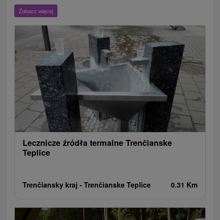
Wieże obserwacyjne i chodniki
Ogrody zoologiczne i fermy zwierząt
Zobacz więcej
Escaperoom
Aquaparki, baseny
Zamki, pałace, ruiny
Skanseny
Ogrody botaniczne
Parki miejskie i zamkowe
Loty widokowe i rejsy wycieczkowe
Tarcze
Jeziora, jeziora, zbiorniki wodne
Zabytki techniki
Pomniki
Wodospady
Kościoły drewniane
Źródła
Teatry
Jazda konna
Túry a turistické chodníky
Zamki
Chaty górskie
Miejsca sakralne
Rafting, rafting, rafting
Obiekty architektoniczne
Ośrodek narciarski
Pola golfowe
Tory gokartowe
Amfiteatry i kina w przyrodzie
Szlaki winne
Cyklotrasy
Lecznicze źródła termalne Trenčianske
Teplice
Trenčiansky kraj -
Trenčianske Teplice
0.31 Km