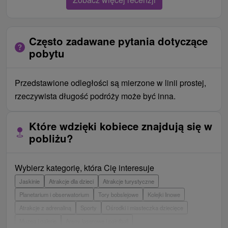
Często zadawane pytania dotyczące
pobytu
Przedstawione odległości są mierzone w linii prostej,
rzeczywista długość podróży może być inna.
Które wdzięki kobiece znajdują się w
pobliżu?
Wybierz kategorię, która Cię interesuje
Jaskinie
Atrakcje dla dzieci
Atrakcje turystyczne
Planetarium i obserwatorium
Tory bobslejowe
Kolejki linowe
Atrakcje z adrenaliną
Sporty
Ośrodki i miasteczka dziecięce
Muzea i galerie
Areny laserowe i paintball