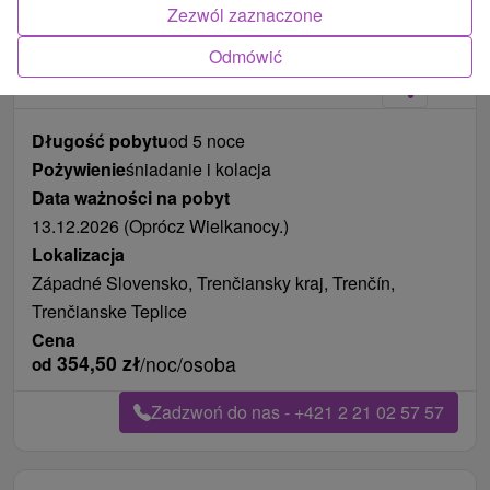
Zezwól zaznaczone
Zdjęcia od klientów
+3
Odmówić
Długość pobytu
od 5 noce
Pożywienie
śniadanie i kolacja
Data ważności na pobyt
13.12.2026 (Oprócz Wielkanocy.)
Lokalizacja
Západné Slovensko, Trenčiansky kraj, Trenčín,
Trenčianske Teplice
Cena
354,50
zł
/noc/osoba
od
Zadzwoń do nas - +421 2 21 02 57 57