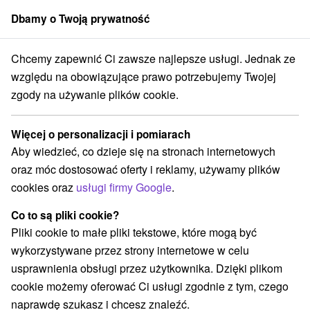
Dbamy o Twoją prywatność
członek grupy
Sorger
Chcemy zapewnić Ci zawsze najlepsze usługi. Jednak ze
ańskie Teplice
Zregeneruj swoje ciało i umysł pod okiem ekspertów
względu na obowiązujące prawo potrzebujemy Twojej
zgody na używanie plików cookie.
Zregeneruj swoje ciało i umysł pod
okiem ekspertów
Więcej o personalizacji i pomiarach
Hotel Flóra
★
★
★
Trenczańskie Teplice
Aby wiedzieć, co dzieje się na stronach internetowych
Trenčianske Teplice
oraz móc dostosować oferty i reklamy, używamy plików
cookies oraz
usługi firmy Google
.
Wybierz datę
Co to są pliki cookie?
Pliki cookie to małe pliki tekstowe, które mogą być
wykorzystywane przez strony internetowe w celu
Przejdź do lokalizacji
usprawnienia obsługi przez użytkownika. Dzięki plikom
cookie możemy oferować Ci usługi zgodnie z tym, czego
9,0
doskonały
311 recenzji
·
naprawdę szukasz i chcesz znaleźć.