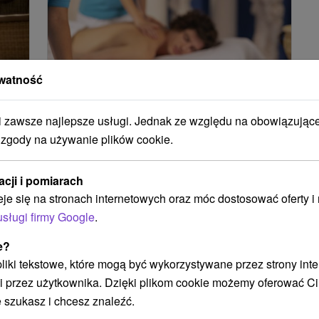
watność
9
zł
385,52
zł
zawsze najlepsze usługi. Jednak ze względu na obowiązując
od
osoba
/noc/osoba
 zgody na używanie plików cookie.
Pobyt leczniczy z zabiegami i
dostępem do basenu
acji i pomiarach
rehabilitacyjnego
eje się na stronach internetowych oraz móc dostosować oferty 
usługi firmy Google
.
Uzdrowisko Brusno
Brusno
e?
Od 6 Noce
8,9
(882 recenzji)
 pliki tekstowe, które mogą być wykorzystywane przez strony int
Pełne Wyżywienie
i przez użytkownika. Dzięki plikom cookie możemy oferować Ci
Pobyt leczniczy ukierunkowany na profilaktykę i
 szukasz i chcesz znaleźć.
leczenie w zależności od stanu zdrowia