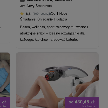
Nový Smokovec
Od 1 Noce
8,6
(109 recenzji)
Śniadanie, Śniadanie I Kolacja
e
Basen, wellness, sport, wieczory muzyczne i
w
atrakcyjne zniżki – idealne rozwiązanie dla
każdego, kto chce naładować baterie.
2
zł
430,45
zł
od
osoba
/noc/osoba