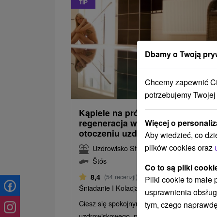
TIP
Dbamy o Twoją pry
298,8
Chcemy zapewnić Ci 
od
/noc/
potrzebujemy Twojej
Kąpiele na próbę: Uzdrawiająca
regeneracja w malowniczym
Więcej o personaliz
otoczeniu uzdrowiska
Aby wiedzieć, co dzi
plików cookies oraz
Uzdrowisko Štós
Štós
Co to są pliki cooki
Od 1 Noce
8,4
(54 recenzji)
Pliki cookie to małe
Śniadanie I Kolacja
usprawnienia obsług
Ciesz się spokojnym otoczeniem parku
tym, czego naprawdę
uzdrowiskowego, profesjonalną opieką