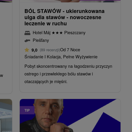
BÓL STAWÓW - ukierunkowana
ulga dla stawów - nowoczesne
leczenie w ruchu
Hotel Máj
★
★
★
Pieszczany
Piešťany
Od 7 Noce
9,0
(89 recenzji)
Śniadanie I Kolacja, Pełne Wyżywienie
Pobyt skoncentrowany na łagodzeniu przyczyn
ostrego i przewlekłego bólu stawów i
 w
otaczających je mięśni.
TIP