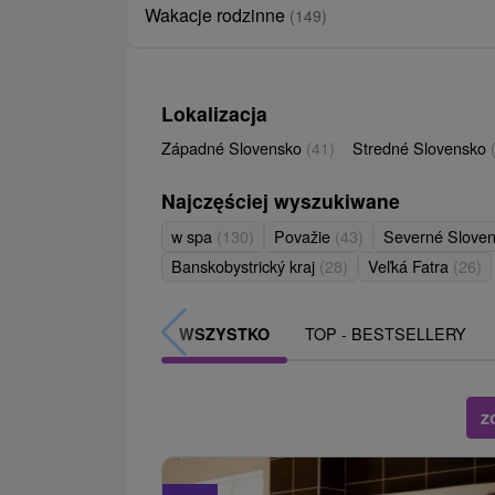
Wakacje rodzinne
(149)
Lokalizacja
Západné Slovensko
(41)
Stredné Slovensko
Najczęściej wyszukiwane
w spa
(130)
Považie
(43)
Severné Slove
Banskobystrický kraj
(28)
Veľká Fatra
(26)
TOP - BESTSELLERY
WSZYSTKO
z