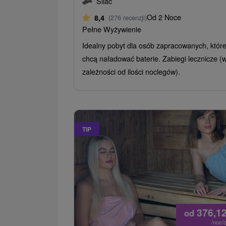
Sliač
Od 2 Noce
8,4
(276 recenzji)
Pełne Wyżywienie
Idealny pobyt dla osób zapracowanych, któr
chcą naładować baterie. Zabiegi lecznicze (
zależności od ilości noclegów).
TIP
376,1
od
/noc/