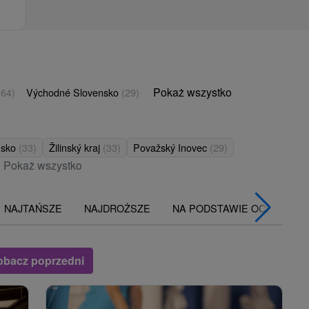
Pokaż wszystko
(64)
Východné Slovensko
(29)
nsko
(33)
Žilinský kraj
(33)
Považský Inovec
(29)
Pokaż wszystko
NAJTAŃSZE
NAJDROŻSZE
NA PODSTAWIE OCENY
obacz poprzedni