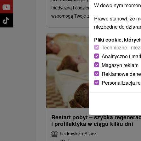
W dowolnym momencie
medyczną i codziennymi zabiegami, które
wspomogą Twoje zdrowie i witalność.
Prawo stanowi, że m
niezbędne do działan
Pliki cookie, któr
Techniczne i niez
Analityczne i mar
Magazyn reklam
Reklamowe dane
Personalizacja r
398,8
od
/noc/
Restart pobyt – szybka regenerac
i profilaktyka w ciągu kilku dni
Uzdrowisko Sliacz