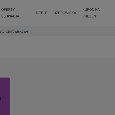
OFERTY
KUPON NA
HOTELE
UZDROWISKA
SŁOWACJA
PREZENT
yty uzdrowiskowe
ę lub nazwę hotelu.