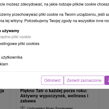
 możesz zdecydować, na jakie rodzaje plików cookie chcesz
ożemy przechowywać pliki cookie na Twoim urządzeniu, jeśli s
ia tej witryny. Potrzebujemy Twojej zgody na wszystkie inne ro
ych używamy
TIP
będne pliki cookie
ketingowe pliki cookies
 użytkownika
eklam
1
zł
234,86
zł
od
Odmówić
Zezwól zaznaczone
osoba
/noc/osoba
ja
Piękno Tatr o każdej porze roku:
Aktywny wypoczynek, wellness i
zabawa
Uzdrowisko Nowy Smokowiec