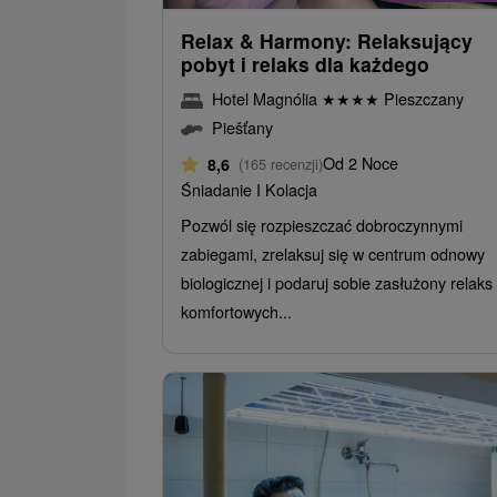
Relax & Harmony: Relaksujący
pobyt i relaks dla każdego
Hotel Magnólia
★
★
★
★
Pieszczany
Piešťany
Od 2 Noce
8,6
(165 recenzji)
Śniadanie I Kolacja
Pozwól się rozpieszczać dobroczynnymi
zabiegami, zrelaksuj się w centrum odnowy
biologicznej i podaruj sobie zasłużony relaks
komfortowych...