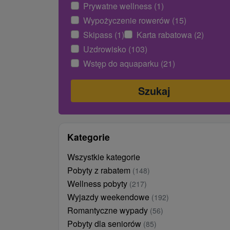
Prywatne wellness (1)
Wypożyczenie rowerów (15)
Skipass (1)
Karta rabatowa (2)
Uzdrowisko (103)
Wstęp do aquaparku (21)
Kategorie
Wszystkie kategorie
Pobyty z rabatem
(148)
Wellness pobyty
(217)
Wyjazdy weekendowe
(192)
Romantyczne wypady
(56)
Pobyty dla seniorów
(85)