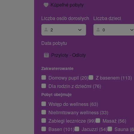
Kúpeľné pobyty
Liczba osób dorosłych
Liczba dzieci
Data pobytu
Przyloty - Odloty
Zakwaterowanie
Domowy pupil (20)
Z basenem (113)
Dla rodzin z dziećmi (76)
Pobyt obejmuje
Wstęp do wellness (63)
Nielimitowany wellness (33)
Zabiegi lecznicze (99)
Masaż (56)
Basen (101)
Jacuzzi (54)
Sauna (6