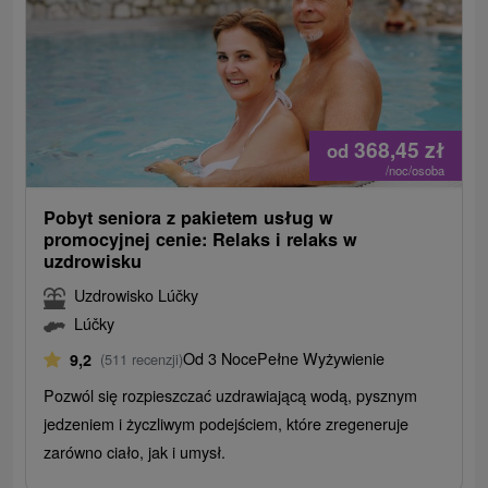
368,45
zł
od
/noc/osoba
Pobyt seniora z pakietem usług w
promocyjnej cenie: Relaks i relaks w
uzdrowisku
Uzdrowisko Lúčky
Lúčky
Od 3 Noce
Pełne Wyżywienie
9,2
(511 recenzji)
Pozwól się rozpieszczać uzdrawiającą wodą, pysznym
jedzeniem i życzliwym podejściem, które zregeneruje
zarówno ciało, jak i umysł.