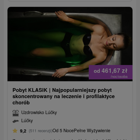
461,67
zł
od
/noc/osoba
Pobyt KLASIK | Najpopularniejszy pobyt
skoncentrowany na leczenie i profilaktyce
chorób
Uzdrowisko Lúčky
Lúčky
Od 5 Noce
Pełne Wyżywienie
9,2
(511 recenzji)