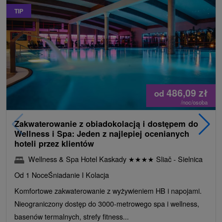
TIP
486,09
zł
od
/noc/osoba
Zakwaterowanie z obiadokolacją i dostępem do
Wellness i Spa: Jeden z najlepiej ocenianych
hoteli przez klientów
Wellness & Spa Hotel Kaskady
★
★
★
★
Sliač - Sielnica
Od 1 Noce
Śniadanie I Kolacja
Komfortowe zakwaterowanie z wyżywieniem HB i napojami.
Nieograniczony dostęp do 3000-metrowego spa i wellness,
basenów termalnych, strefy fitness...