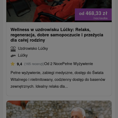
468,33
zł
od
/noc/osoba
Wellness w uzdrowisku Lúčky: Relaks,
regeneracja, dobre samopoczucie i przeżycia
dla całej rodziny
Uzdrowisko Lúčky
Lúčky
Od 2 Noce
Pełne Wyżywienie
9,4
(165 recenzji)
Pełne wyżywienie, zabiegi medyczne, dostęp do Świata
Witalnego i nielimitowany, codzienny dostęp do basenów
zewnętrznych. Idealny relaks dla...