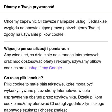
Dbamy o Twoją prywatność
członek grupy
Sorger
Chcemy zapewnić Ci zawsze najlepsze usługi. Jednak ze
i
Pobyty uzdrowiskowe
Stredné Slovensko
Žilinský kraj
Lúčky
względu na obowiązujące prawo potrzebujemy Twojej
zgody na używanie plików cookie.
Pobyty uzdrowiskowe Lúčky
Więcej o personalizacji i pomiarach
Kategorie
Aby wiedzieć, co dzieje się na stronach internetowych
oraz móc dostosować oferty i reklamy, używamy plików
Wszystkie kategorie
Pobyty z rabatem
(2)
cookies oraz
usługi firmy Google
.
Wellness pobyty
Wyjazdy weekendowe
(4)
(2)
Romantyczne wypady
Pobyty dla seniorów
(1)
(1)
Co to są pliki cookie?
Pliki cookie to małe pliki tekstowe, które mogą być
wykorzystywane przez strony internetowe w celu
Wybierz lokalizację lub datę
usprawnienia obsługi przez użytkownika. Dzięki plikom
cookie możemy oferować Ci usługi zgodnie z tym, czego
Najlepiej sprzedające
naprawdę szukasz i chcesz znaleźć.