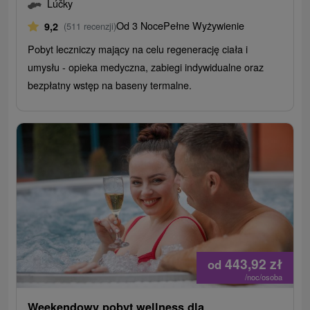
Lúčky
Od 3 Noce
Pełne Wyżywienie
9,2
(511 recenzji)
Pobyt leczniczy mający na celu regenerację ciała i
umysłu - opieka medyczna, zabiegi indywidualne oraz
bezpłatny wstęp na baseny termalne.
443,92
zł
od
/noc/osoba
Weekendowy pobyt wellness dla