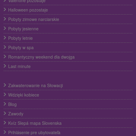
Valentine pozostaje
Halloween pozostaje
Pobyty zimowe narciarskie
Pobyty jesienne
Pobyty letnie
Pobyty w spa
Romantyczny weekend dla dwojga
Last minute
Zakwaterowanie na Słowacji
Wdzięki kobiece
Blog
Zawody
Kvíz Slepá mapa Slovenska
Prihlásenie pre ubytovateľa