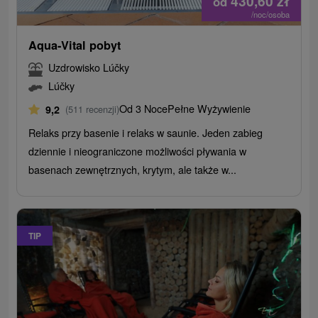
430,60
zł
od
/noc/osoba
Aqua-Vital pobyt
Uzdrowisko Lúčky
Lúčky
Od 3 Noce
Pełne Wyżywienie
9,2
(511 recenzji)
Relaks przy basenie i relaks w saunie. Jeden zabieg
dziennie i nieograniczone możliwości pływania w
basenach zewnętrznych, krytym, ale także w...
TIP