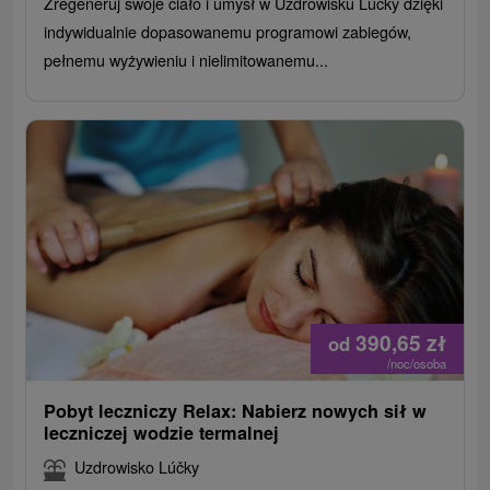
Zregeneruj swoje ciało i umysł w Uzdrowisku Lúčky dzięki
indywidualnie dopasowanemu programowi zabiegów,
pełnemu wyżywieniu i nielimitowanemu...
390,65
zł
od
/noc/osoba
Pobyt leczniczy Relax: Nabierz nowych sił w
leczniczej wodzie termalnej
Uzdrowisko Lúčky