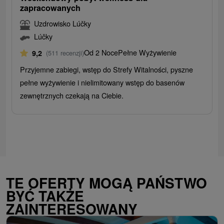
zapracowanych
Uzdrowisko Lúčky
Lúčky
Od 2 Noce
Pełne Wyżywienie
9,2
(511 recenzji)
Przyjemne zabiegi, wstęp do Strefy Witalności, pyszne
pełne wyżywienie i nielimitowany wstęp do basenów
zewnętrznych czekają na Ciebie.
TE OFERTY MOGĄ PAŃSTWO
BYĆ TAKŻE
ZAINTERESOWANY