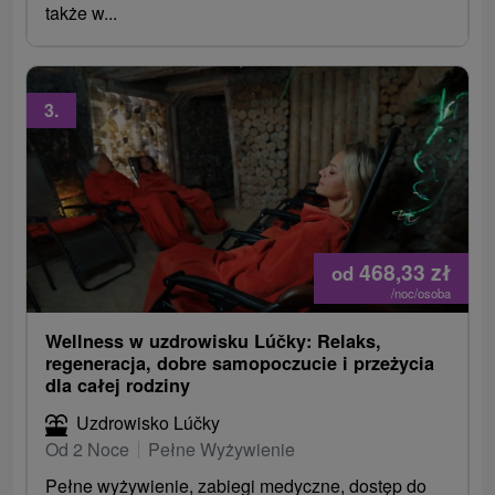
także w...
3.
468,33
zł
od
/noc/osoba
Wellness w uzdrowisku Lúčky: Relaks,
regeneracja, dobre samopoczucie i przeżycia
dla całej rodziny
Uzdrowisko Lúčky
Od 2 Noce
Pełne Wyżywienie
Pełne wyżywienie, zabiegi medyczne, dostęp do