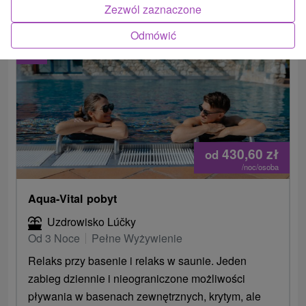
Zezwól zaznaczone
Odmówić
2.
430,60
zł
od
/noc/osoba
Aqua-Vital pobyt
Uzdrowisko Lúčky
Od 3 Noce
Pełne Wyżywienie
Relaks przy basenie i relaks w saunie. Jeden
zabieg dziennie i nieograniczone możliwości
pływania w basenach zewnętrznych, krytym, ale