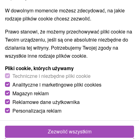
W dowolnym momencie możesz zdecydować, na jakie
1.
rodzaje plików cookie chcesz zezwolić.
Prawo stanowi, że możemy przechowywać pliki cookie na
Twoim urządzeniu, jeśli są one absolutnie niezbędne do
działania tej witryny. Potrzebujemy Twojej zgody na
wszystkie inne rodzaje plików cookie.
368,45
zł
od
/noc/osoba
Pliki cookie, których używamy
Techniczne i niezbędne pliki cookie
Pobyt seniora z pakietem usług w
Analityczne i marketingowe pliki cookies
promocyjnej cenie: Relaks i relaks w
uzdrowisku
Magazyn reklam
Uzdrowisko Lúčky
Reklamowe dane użytkownika
Od 3 Noce
Pełne Wyżywienie
Personalizacja reklam
Pozwól się rozpieszczać uzdrawiającą wodą,
pysznym jedzeniem i życzliwym podejściem, które
Zezwolić wszystkim
zregeneruje zarówno ciało, jak i umysł.