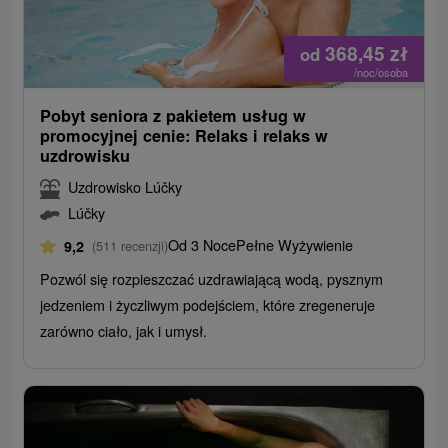
368,45
zł
od
/noc/osoba
Pobyt seniora z pakietem usług w
promocyjnej cenie: Relaks i relaks w
uzdrowisku
Uzdrowisko Lúčky
Lúčky
Od 3 Noce
Pełne Wyżywienie
9,2
(511 recenzji)
Pozwól się rozpieszczać uzdrawiającą wodą, pysznym
jedzeniem i życzliwym podejściem, które zregeneruje
zarówno ciało, jak i umysł.