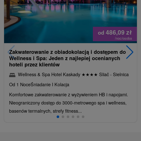
486,09
zł
od
/noc/osoba
Zakwaterowanie z obiadokolacją i dostępem do
Wellness i Spa: Jeden z najlepiej ocenianych
hoteli przez klientów
Wellness & Spa Hotel Kaskady
★
★
★
★
Sliač - Sielnica
Od 1 Noce
Śniadanie I Kolacja
Komfortowe zakwaterowanie z wyżywieniem HB i napojami.
Nieograniczony dostęp do 3000-metrowego spa i wellness,
basenów termalnych, strefy fitness...