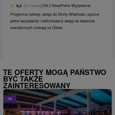
Od 2 Noce
Pełne Wyżywienie
9,2
(511 recenzji)
Przyjemne zabiegi, wstęp do Strefy Witalności, pyszne
pełne wyżywienie i nielimitowany wstęp do basenów
zewnętrznych czekają na Ciebie.
TE OFERTY MOGĄ PAŃSTWO
BYĆ TAKŻE
ZAINTERESOWANY
TIP