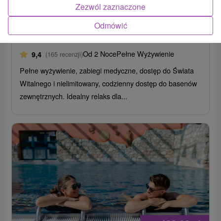
Zezwól zaznaczone
dla całej rodziny
Odmówić
Uzdrowisko Lúčky
Lúčky
Od 2 Noce
Pełne Wyżywienie
9,4
(165 recenzji)
Pełne wyżywienie, zabiegi medyczne, dostęp do Świata
Witalnego i nielimitowany, codzienny dostęp do basenów
zewnętrznych. Idealny relaks dla...