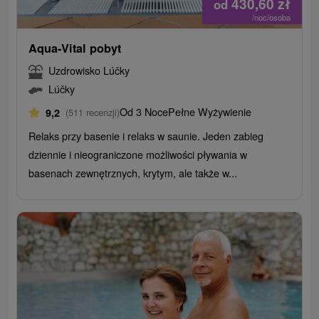
430,60
zł
od
/noc/osoba
Aqua-Vital pobyt
Uzdrowisko Lúčky
Lúčky
Od 3 Noce
Pełne Wyżywienie
9,2
(511 recenzji)
Relaks przy basenie i relaks w saunie. Jeden zabieg
dziennie i nieograniczone możliwości pływania w
basenach zewnętrznych, krytym, ale także w...