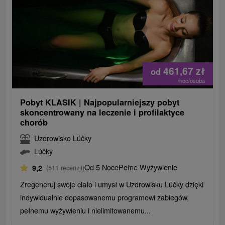
461,67
zł
od
/noc/osoba
Pobyt KLASIK | Najpopularniejszy pobyt
skoncentrowany na leczenie i profilaktyce
chorób
Uzdrowisko Lúčky
Lúčky
Od 5 Noce
Pełne Wyżywienie
9,2
(511 recenzji)
Zregeneruj swoje ciało i umysł w Uzdrowisku Lúčky dzięki
indywidualnie dopasowanemu programowi zabiegów,
pełnemu wyżywieniu i nielimitowanemu...