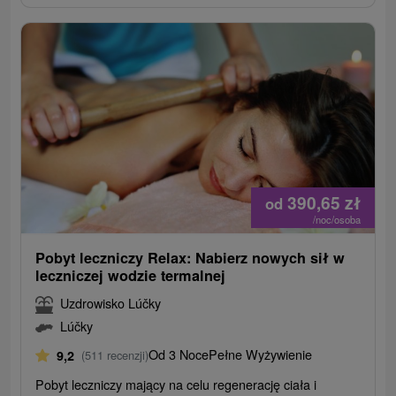
390,65
zł
od
/noc/osoba
Pobyt leczniczy Relax: Nabierz nowych sił w
leczniczej wodzie termalnej
Uzdrowisko Lúčky
Lúčky
Od 3 Noce
Pełne Wyżywienie
9,2
(511 recenzji)
Pobyt leczniczy mający na celu regenerację ciała i