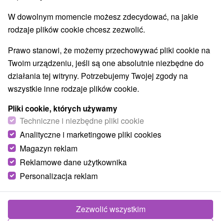
Najlepiej sprzedające
W dowolnym momencie możesz zdecydować, na jakie
rodzaje plików cookie chcesz zezwolić.
Prawo stanowi, że możemy przechowywać pliki cookie na
NAJTAŃSZE
NAJDROŻSZE
NA PODSTAWIE OCENY
Twoim urządzeniu, jeśli są one absolutnie niezbędne do
działania tej witryny. Potrzebujemy Twojej zgody na
wszystkie inne rodzaje plików cookie.
TIP
Pliki cookie, których używamy
Techniczne i niezbędne pliki cookie
Analityczne i marketingowe pliki cookies
Magazyn reklam
Reklamowe dane użytkownika
Personalizacja reklam
468,33
zł
od
/noc/osoba
Zezwolić wszystkim
Wellness w uzdrowisku Lúčky: Relaks,
regeneracja, dobre samopoczucie i przeżycia