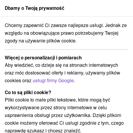
Dbamy o Twoją prywatność
członek grupy
Sorger
Chcemy zapewnić Ci zawsze najlepsze usługi. Jednak ze
i
Pobyty uzdrowiskowe
Stredné Slovensko
Žilinský kraj
Lúčky
względu na obowiązujące prawo potrzebujemy Twojej
zgody na używanie plików cookie.
Najlepsze opinie pobyty
uzdrowiskowe Lúčky
Więcej o personalizacji i pomiarach
Aby wiedzieć, co dzieje się na stronach internetowych
Kategorie
oraz móc dostosować oferty i reklamy, używamy plików
cookies oraz
usługi firmy Google
.
Wszystkie kategorie
Pobyty z rabatem
(2)
Wellness pobyty
Wyjazdy weekendowe
(4)
(2)
Co to są pliki cookie?
Romantyczne wypady
Pobyty dla seniorów
(1)
(1)
Pliki cookie to małe pliki tekstowe, które mogą być
wykorzystywane przez strony internetowe w celu
usprawnienia obsługi przez użytkownika. Dzięki plikom
Wybierz lokalizację lub datę
cookie możemy oferować Ci usługi zgodnie z tym, czego
naprawdę szukasz i chcesz znaleźć.