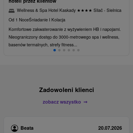
hoteli przez klientów
Wellness & Spa Hotel Kaskady
★
★
★
★
Sliač - Sielnica
Od 1 Noce
Śniadanie I Kolacja
Komfortowe zakwaterowanie z wyżywieniem HB i napojami.
Nieograniczony dostęp do 3000-metrowego spa i wellness,
basenów termalnych, strefy fitness...
Zadowoleni klienci
zobacz wszystko
Beata
20.07.2026