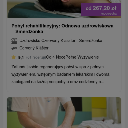
267,20
zł
od
/noc/osoba
Pobyt rehabilitacyjny: Odnowa uzdrowiskowa
– Smerdžonka
Uzdrowisko Czerwony Klasztor - Smerdžonka
Červený Kláštor
Od 4 Noce
Pełne Wyżywienie
9,1
(61 recenzji)
Zafunduj sobie regenerujący pobyt w spa z pełnym
wyżywieniem, wstępnym badaniem lekarskim i dwoma
zabiegami na każdą noc pobytu oraz codziennym...