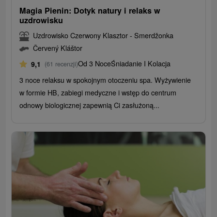
Magia Pienin: Dotyk natury i relaks w
uzdrowisku
Uzdrowisko Czerwony Klasztor - Smerdžonka
Červený Kláštor
Od 3 Noce
Śniadanie I Kolacja
9,1
(61 recenzji)
3 noce relaksu w spokojnym otoczeniu spa. Wyżywienie
w formie HB, zabiegi medyczne i wstęp do centrum
odnowy biologicznej zapewnią Ci zasłużoną...