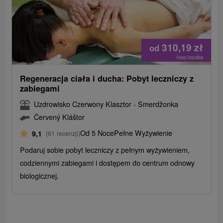
310,19
zł
od
/noc/osoba
Regeneracja ciała i ducha: Pobyt leczniczy z
zabiegami
Uzdrowisko Czerwony Klasztor - Smerdžonka
Červený Kláštor
Od 5 Noce
Pełne Wyżywienie
9,1
(61 recenzji)
Podaruj sobie pobyt leczniczy z pełnym wyżywieniem,
codziennymi zabiegami i dostępem do centrum odnowy
biologicznej.