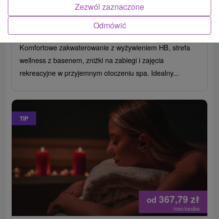
Uzdrowisko Czerwony Klasztor - Smerdžonka
Zezwól zaznaczone
Červený Kláštor
Odmówić
Od 2 Noce
Śniadanie I Kolacja
9,1
(61 recenzji)
Komfortowe zakwaterowanie z wyżywieniem HB, strefa
wellness z basenem, zniżki na zabiegi i zajęcia
rekreacyjne w przyjemnym otoczeniu spa. Idealny...
TIP
367,79
zł
od
/noc/osoba