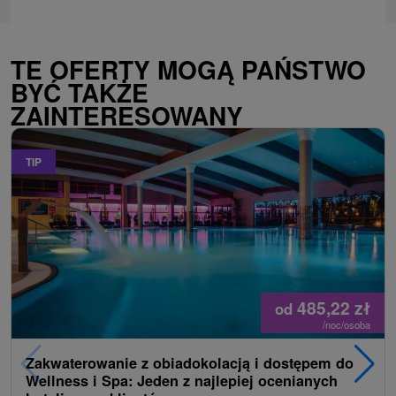
TE OFERTY MOGĄ PAŃSTWO
BYĆ TAKŻE
ZAINTERESOWANY
TIP
485,22
zł
od
/noc/osoba
Zakwaterowanie z obiadokolacją i dostępem do
Wellness i Spa: Jeden z najlepiej ocenianych