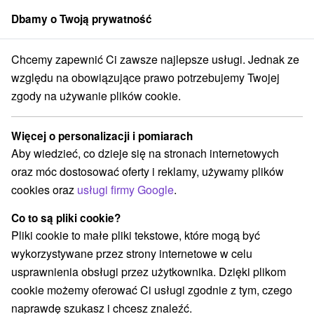
Dbamy o Twoją prywatność
członek grupy
Sorger
Chcemy zapewnić Ci zawsze najlepsze usługi. Jednak ze
rowiskowe
Východné Slovensko
Prešovský kraj
Červený Kláštor
względu na obowiązujące prawo potrzebujemy Twojej
zgody na używanie plików cookie.
Pobyty uzdrowiskowe Červený
Kláštor
Więcej o personalizacji i pomiarach
Aby wiedzieć, co dzieje się na stronach internetowych
Kategorie
oraz móc dostosować oferty i reklamy, używamy plików
cookies oraz
usługi firmy Google
.
Wszystkie kategorie
Pobyty z rabatem
(1)
Wellness pobyty
Wyjazdy weekendowe
(2)
(1)
Co to są pliki cookie?
Pliki cookie to małe pliki tekstowe, które mogą być
wykorzystywane przez strony internetowe w celu
Wybierz lokalizację lub datę
usprawnienia obsługi przez użytkownika. Dzięki plikom
cookie możemy oferować Ci usługi zgodnie z tym, czego
Najlepiej sprzedające
naprawdę szukasz i chcesz znaleźć.