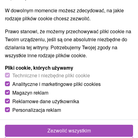
W dowolnym momencie możesz zdecydować, na jakie
rodzaje plików cookie chcesz zezwolić.
TOP - BESTSELLERY
NAJTAŃSZE
WSZYSTKO
Prawo stanowi, że możemy przechowywać pliki cookie na
Twoim urządzeniu, jeśli są one absolutnie niezbędne do
działania tej witryny. Potrzebujemy Twojej zgody na
TIP
wszystkie inne rodzaje plików cookie.
Pliki cookie, których używamy
Techniczne i niezbędne pliki cookie
Analityczne i marketingowe pliki cookies
Magazyn reklam
Reklamowe dane użytkownika
301,32
zł
od
Personalizacja reklam
/noc/osoba
Wellness Balans: Relaks połączony z
aktywnym relaksem
Zezwolić wszystkim